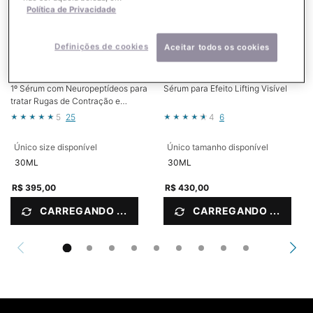
Política de Privacidade
Definições de cookies
Aceitar todos os cookies
P-TIOX
A.G.E. INTERRUPTER ULTRA
SERUM
1º Sérum com Neuropeptídeos para
Sérum para Efeito Lifting Visível
tratar Rugas de Contração e
Textura da Pele¹
5
25
4
6
Único size disponível
Único tamanho disponível
30ML
30ML
R$ 395,00
R$ 430,00
CARREGANDO ...
CARREGANDO ...