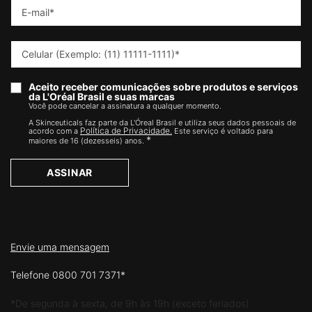
E-mail
*
Celular (Exemplo: (11) 11111-1111)
*
Aceito receber comunicações sobre produtos e serviços
da L'Oréal Brasil e suas marcas
Você pode cancelar a assinatura a qualquer momento.​
A Skinceuticals faz parte da L'Óreal Brasil e utiliza seus dados pessoais de
Política de Privacidade.
acordo com a
Este serviço é voltado para
*
maiores de 16 (dezesseis) anos.
ASSINAR
FALE CONOSCO
Envie uma mensagem
Telefone 0800 701 7371*
*De segunda à sexta, de 9h às 19h (exceto feriados)