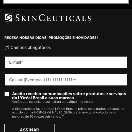
Footer navigation
RECEBA NOSSAS DICAS, PROMOÇÕES E NOVIDADES!
(*)
Campos obrigatórios
E-mail
*
Celular (Exemplo: (11) 11111-1111)
*
Aceito receber comunicações sobre produtos e serviços
da L'Oréal Brasil e suas marcas
Você pode cancelar a assinatura a qualquer momento.​
A Skinceuticals faz parte da L'Óreal Brasil e utiliza seus dados pessoais de
Política de Privacidade.
acordo com a
Este serviço é voltado para
*
maiores de 16 (dezesseis) anos.
ASSINAR