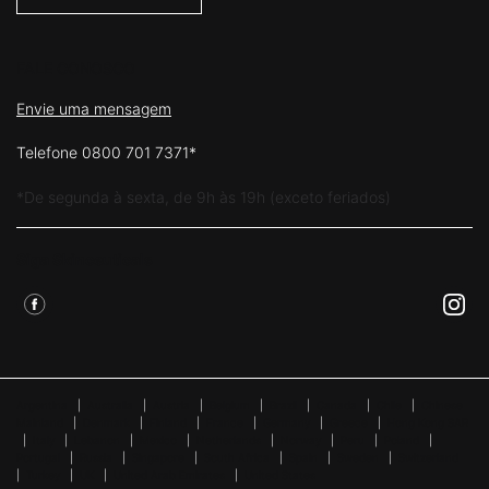
FALE CONOSCO
Envie uma mensagem
Telefone 0800 701 7371*
*De segunda à sexta, de 9h às 19h (exceto feriados)
Siga Skinceuticals
Argentina
|
Australia
|
Austria
|
Belgium
|
Brazil
|
Canada
|
Chile
|
Chinese
Mainland
|
Denmark
|
Finland
|
France
|
Germany
|
Greece
|
Hong Kong SAR
|
Italy
|
Lebanon
|
Mexico
|
Netherlands
|
Norway
|
Peru
|
Poland
|
Portugal
|
Russia
|
Singapore
|
South Africa
|
Spain
|
Sweden
|
Switzerland
|
Turkey
|
UK
|
United Arab Emirates
|
United States