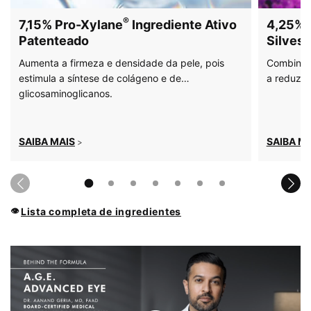
®
7,15% Pro-Xylane
Ingrediente Ativo
4,25% 
Patenteado
Silvest
Aumenta a firmeza e densidade da pele, pois
Combinaçã
estimula a síntese de colágeno e de
a reduzir 
glicosaminoglicanos.
SAIBA MAIS
SAIBA M
>
Lista completa de ingredientes
👁
PDP Product How to Use Section