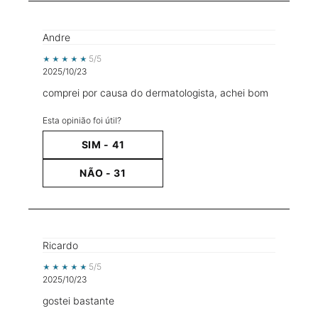
Andre
5 out of 5 stars.
5/5
2025/10/23
comprei por causa do dermatologista, achei bom
Esta opinião foi útil?
SIM -
41
NÃO -
31
Ricardo
5 out of 5 stars.
5/5
2025/10/23
gostei bastante