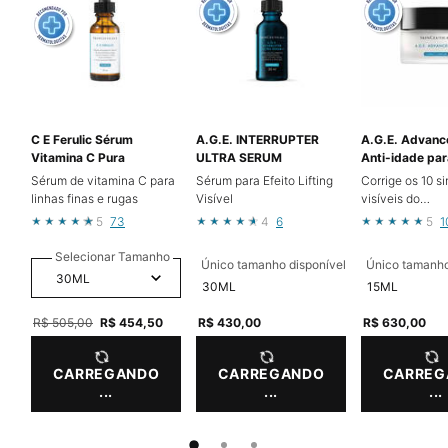
C E Ferulic Sérum
A.G.E. INTERRUPTER
A.G.E. Advanc
Vitamina C Pura
ULTRA SERUM
Anti-idade par
contorno dos o
Sérum de vitamina C para
Sérum para Efeito Lifting
Corrige os 10 si
linhas finas e rugas
Visível
visíveis do
envelhecimento
5
73
4
6
5
1
ao redor dos ol
Selecionar Tamanho
Único tamanho disponível
Único tamanho
30ML
15ML
Old price
R$ 505,00
New price
R$ 454,50
R$ 430,00
R$ 630,00
CARREGANDO
CARREGANDO
CARREG
...
...
...