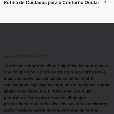
Rotina de Cuidados para o Contorno Ocular
PDP Product Hero Banner
Opinião do Médico Especialista
"A pele ao redor dos olhos é significativamente mais
fina do que a pele do restante do rosto, tornando-a
mais suscetível aos sinais de envelhecimento
relacionados à glicação, como pés de galinha e rugas
abaixo dos olhos.
A.G.E. Advanced Eye
é um
poderoso creme para área dos olhos que
proporciona resultados visíveis aos meus pacientes,
tanto imediatamente quanto ao longo do tempo.