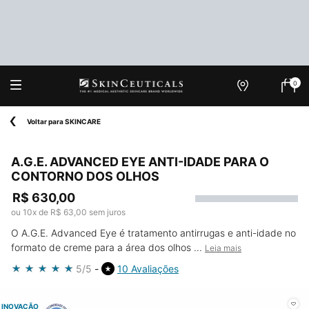
0
Onde
Meu
0 produ
Encontrar
carrin
Main content
Voltar para SKINCARE
A.G.E. ADVANCED EYE ANTI-IDADE PARA O
CONTORNO DOS OLHOS
R$ 630,00
ou
10
x de
R$ 63,00
sem juros
O A.G.E. Advanced Eye é tratamento antirrugas e anti-idade no
formato de creme para a área dos olhos ...
Leia mais
5/5
10 Avaliações
INOVAÇÃO