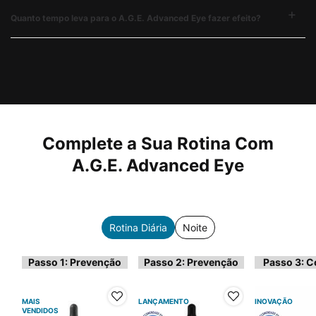
Quanto tempo leva para o A.G.E. Advanced Eye fazer efeito?
PDP Complete Your Regimen Section
Complete a Sua Rotina Com
A.G.E. Advanced Eye
Rotina Diária
Noite
Passo 1: Prevenção
Passo 2: Prevenção
Passo 3: C
MAIS
LANÇAMENTO
INOVAÇÃO
VENDIDOS