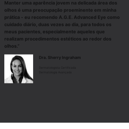
Manter uma aparência jovem na delicada área dos
olhos é uma preocupação proeminente em minha
prática - eu recomendo
A.G.E. Advanced Eye
como
cuidado diário, duas vezes ao dia, para todos os
meus pacientes, especialmente aqueles que
realizam procedimentos estéticos ao redor dos
olhos.”
Dra. Sherry Ingraham
Dermatologista Certificada
Dermatologia Avançada
PDP Product Ingredients Section