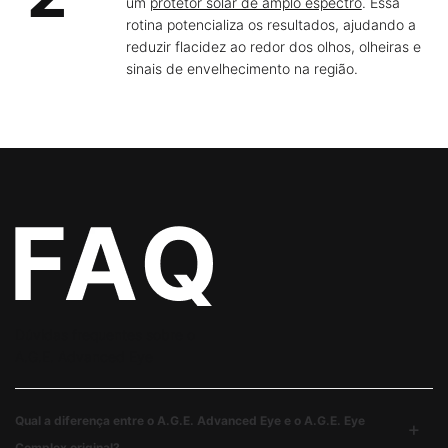
um
protetor solar de amplo espectro
. Essa
rotina potencializa os resultados, ajudando a
reduzir flacidez ao redor dos olhos, olheiras e
sinais de envelhecimento na região.
PDP FAQs Section
Dúvidas frequentes sobre o
A.G.E. Advanced Eye
Qual a diferença entre o A.G.E. Advanced Eye e o A.G.E. Eye
Complex original?