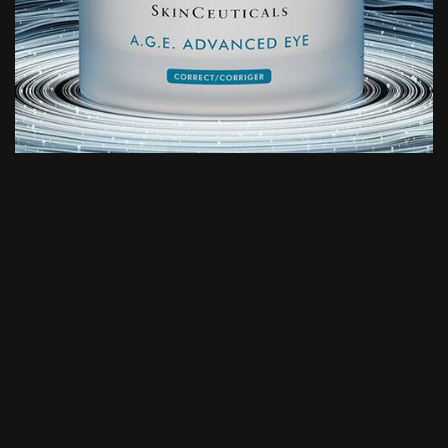
A.G.E. Advanced Eye
Detalhes do Produto
O
A.G.E. Advanced Eye
é tratamento antirrugas e anti-idade no
formato de creme para a área dos olhos que corrige os 10
sinais visíveis do envelhecimento:
rugas
, pés de galinha,
inchaço, olheiras, flacidez ao redor dos olhos, textura
irregular, perda de elasticidade, hiperpigmentação,
ressecamento
e falta de luminosidade
. Ele também combate
os efeitos negativos gerados pelo processo de
glicação
avançada (A.G.E.s)
, um dos principais fatores do
envelhecimento natural da pele.