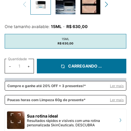
One tamanho available:
15ML
-
R$ 630,00
15ML
Selected
, 1 of 1
R$ 630,00
Quantidade
CARREGANDO ...
−
+
Compre e
ganhe até 20% OFF + 3 presentes!*
Ler mais
Poucas horas com Limpeza 60g de presente*
Ler mais
Sua rotina ideal
Resultados rápidos e visíveis com uma rotina
personalizada SkinCeuticals. DESCUBRA