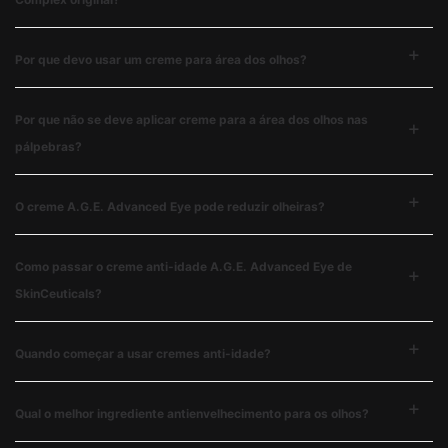
Por que devo usar um creme para área dos olhos?
Por que não se deve aplicar creme para a área dos olhos nas
pálpebras?
O creme A.G.E. Advanced Eye pode reduzir olheiras?
Como passar o creme anti-idade A.G.E. Advanced Eye de
SkinCeuticals?
Quando começar a usar cremes anti-idade?
Qual o melhor ingrediente antienvelhecimento para os olhos?