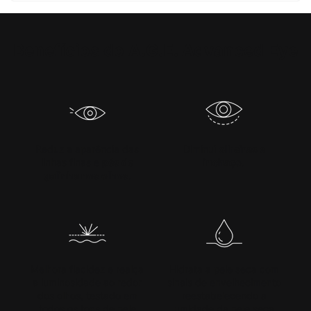
PDP Product Benefits Section
Benefícios do A.G.E. Advanced Eye
Reduz a aparência das
Diminui
olheiras e
linhas finas e
pés de
inchaço
.
galinha nos olhos
.
Melhora flacidez e realça
Hidrata a pele seca com
a luminosidade ao redor
sinais de envelhecimento
dos olhos, testado em
reestabelecendo a
todos os tons de pele
umidade da pele seca