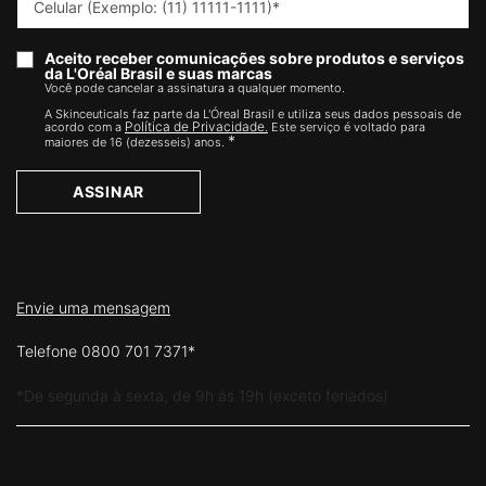
Celular (Exemplo: (11) 11111-1111)
*
Aceito receber comunicações sobre produtos e serviços
da L'Oréal Brasil e suas marcas
Você pode cancelar a assinatura a qualquer momento.​
A Skinceuticals faz parte da L'Óreal Brasil e utiliza seus dados pessoais de
Política de Privacidade.
acordo com a
Este serviço é voltado para
*
maiores de 16 (dezesseis) anos.
ASSINAR
FALE CONOSCO
Envie uma mensagem
Telefone 0800 701 7371*
*De segunda à sexta, de 9h às 19h (exceto feriados)
Siga Skinceuticals