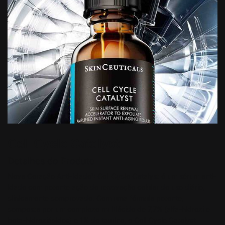
Cell Cycle Catalyst
Detalhes do Produto
Nova Geração Anti-Idade¹: Cell Cycle Catalyst é um sérum anti-
idade com potente ação de renovação celular de uso diário,
clinicamente comprovado. Com uma fórmula potente,
composta por um complexo multiácido de 7,7% (alfa-hidroxi e
beta-hidroxiácidos) e 1% de taurina, o Cell Cycle Catalyst