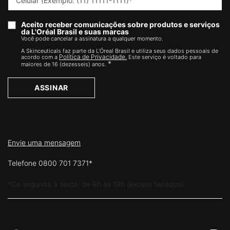
Celular (Exemplo: (11) 11111-1111)
*
Aceito receber comunicações sobre produtos e serviços
da L'Oréal Brasil e suas marcas
Você pode cancelar a assinatura a qualquer momento.​
A Skinceuticals faz parte da L'Óreal Brasil e utiliza seus dados pessoais de
Política de Privacidade.
acordo com a
Este serviço é voltado para
*
maiores de 16 (dezesseis) anos.
ASSINAR
FALE CONOSCO
Envie uma mensagem
Telefone 0800 701 7371*
*De segunda à sexta, de 9h às 19h (exceto feriados)
Siga Skinceuticals