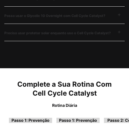
Posso usar o Glycolic 10 Overnight com Cell Cycle Catalyst?​​​
Preciso usar protetor solar enquanto uso o Cell Cycle Catalyst?​
PDP Complete Your Regimen Section
Complete a Sua Rotina Com
Cell Cycle Catalyst
Rotina Diária
Passo 1: Prevenção
Passo 1: Prevenção
Passo 2: C