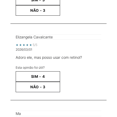
NÃO -
3
Elizangela Cavalcante
5 out of 5 stars.
5/5
2026/03/01
Adoro ele, mas posso usar com retinol?
Esta opinião foi útil?
SIM -
4
NÃO -
3
Ma