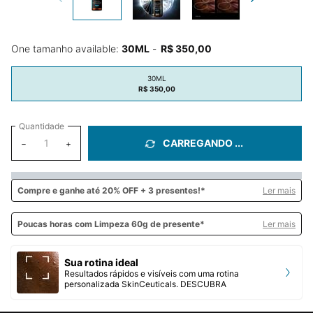
One tamanho available:
30ML
-
R$ 350,00
30ML
Selected
, 1 of 1
R$ 350,00
Quantidade
CARREGANDO ...
−
+
Compre e
ganhe até 20% OFF + 3 presentes!*
Ler mais
Poucas horas com Limpeza 60g de presente*
Ler mais
Sua rotina ideal
Resultados rápidos e visíveis com uma rotina
personalizada SkinCeuticals. DESCUBRA