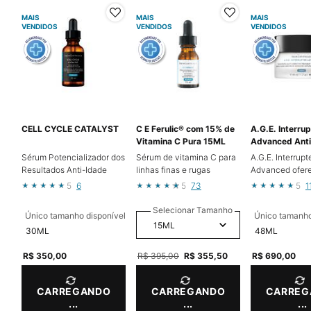
MAIS
MAIS
MAIS
VENDIDOS
VENDIDOS
VENDIDOS
CELL CYCLE CATALYST
C E Ferulic® com 15% de
A.G.E. Interrup
Vitamina C Pura 15ML
Advanced Anti
Alta Potência
Sérum Potencializador dos
Sérum de vitamina C para
A.G.E. Interrupt
Resultados Anti-Idade
linhas finas e rugas
Advanced ofer
resultados visív
5
6
5
73
5
1
corrigindo linh
expressão na te
Selecionar Tamanho
Único tamanho disponível
Único tamanho
tratando cinco 
30ML
48ML
rugas profunda
R$ 350,00
Old price
R$ 395,00
New price
R$ 355,50
R$ 690,00
CARREGANDO
CARREGANDO
CARREG
...
...
...