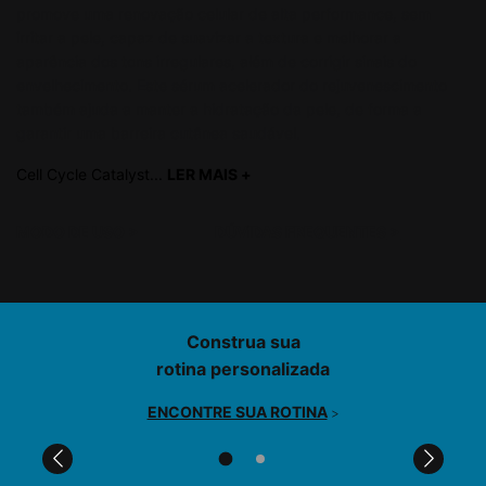
promove uma renovação celular de alta performance, sem
irritar a pele, capaz de suavizar a textura e melhorar a
aparência dos tons irregulares, além de corrigir sinais do
envelhecimento. Este sérum acelerador do rejuvenescimento
também ajuda a manter a hidratação da pele, de forma a
garantir uma barreira cutânea saudável.​​
Cell Cycle Catalyst...
LER MAIS +
read more
MODO DE USO
>
DÚVIDAS FREQUENTES
>
PDP Product Find Services Section
Construa sua
rotina personalizada
ENCONTRE SUA ROTINA
>