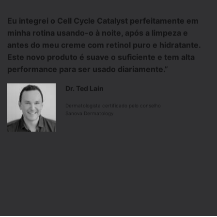
Eu integrei o Cell Cycle Catalyst perfeitamente em
minha rotina usando-o à noite, após a limpeza e
antes do meu creme com retinol puro e hidratante.
Este novo produto é suave o suficiente e tem alta
performance para ser usado diariamente.”
Dr. Ted Lain
Dermatologista certificado pelo conselho​
Sanova Dermatology