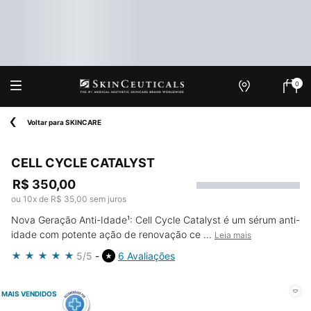
0
Onde
Meu
0 produ
Encontrar
carrin
Main content
Voltar para SKINCARE
CELL CYCLE CATALYST
R$ 350,00
ou
10
x de
R$ 35,00
sem juros
Nova Geração Anti-Idade¹: Cell Cycle Catalyst é um sérum anti-
idade com potente ação de renovação ce ...
Leia mais
5/5
6 Avaliações
MAIS VENDIDOS