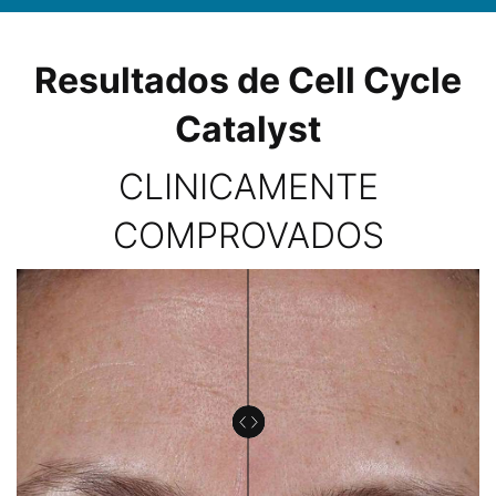
Comparison Table for PDPs
PDP Before After Section
Resultados de Cell Cycle
Catalyst
CLINICAMENTE
COMPROVADOS