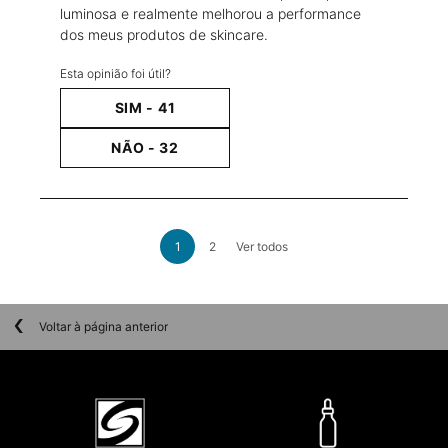
luminosa e realmente melhorou a performance
dos meus produtos de skincare.
Esta opinião foi útil?
SIM -
41
NÃO -
32
análises de produtos
1
2
Ver todos
Page 1 of 2. Current page
PDP Slot 1 Section
PDPs Disclaimers Section
Voltar à página anterior