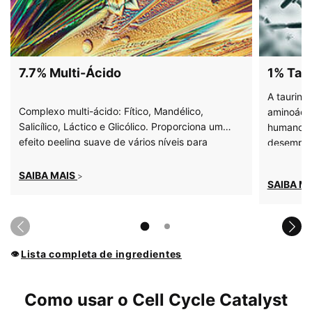
7.7% Multi-Ácido
1% Tau
A taurina
Complexo multi-ácido: Fítico, Mandélico,
aminoácid
Salicílico, Láctico e Glicólico. Proporciona um
humano qu
efeito peeling suave de vários níveis para
desempen
aumentar a renovação celular.​
como:
SAIBA MAIS
>
SAIBA M
Lista completa de ingredientes
👁
PDP Product How to Use Section
Como usar o Cell Cycle Catalyst