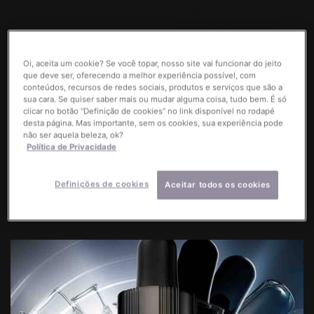
peelings químicos ou laser
não ablativo; sempre
consulte seu médico
dermatologista para
recomendações
Oi, aceita um cookie? Se você topar, nosso site vai funcionar do jeito
individuais.​
que deve ser, oferecendo a melhor experiência possível, com
conteúdos, recursos de redes sociais, produtos e serviços que são a
sua cara. Se quiser saber mais ou mudar alguma coisa, tudo bem. É só
clicar no botão “Definição de cookies” no link disponível no rodapé
desta página. Mas importante, sem os cookies, sua experiência pode
não ser aquela beleza, ok?
Política de Privacidade
Testado em todos os tons
Sem fragrância, sem
de pele​.
silicone,​ sem álcool​.
Definições de cookies
Aceitar todos os cookies
PDP Product Details Section