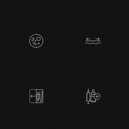
PDP Product Benefits Section
Benefícios do Cell Cycle Catalyst
Promove a renovação
Melhora a aparência de
celular​.
linhas finas, rugas, tons
irregulares, poros e
manchas.
Pode ser usado antes de
Complemento ideal para
procedimentos estéticos,
tratamentos estéticos
como o peeling químico,
profissionais realizados
para preparar a pele​​.
em consultório , como