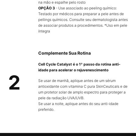
na mão e espalhe pelo rosto​
OPÇÃO 3
- Use associado ao peeling químico:
Testado por médicos para preparar a pele antes de
pellings químicos. Consulte seu dermatologista antes
de associar produtos a procedimentos. *Uso em pele
íntegra​
Complemente Sua Rotina
Cell Cycle Catalyst é o 1º passo da rotina anti-
idade para acelerar o rejuvenescimento​
2
Se usar de manhã, aplique antes de um sérum
antioxidante com vitamina C pura SkinCeuticals e de
um protetor solar de amplo espectro para proteger a
pele da radiação UVA/UVB.​ ​
Se usar a noite, aplique antes do seu anti-idade
preferido. ​
PDP FAQs Section