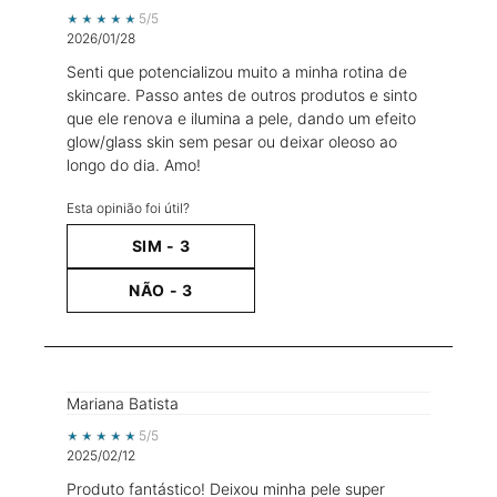
5 out of 5 stars.
5/5
2026/01/28
Senti que potencializou muito a minha rotina de
skincare. Passo antes de outros produtos e sinto
que ele renova e ilumina a pele, dando um efeito
glow/glass skin sem pesar ou deixar oleoso ao
longo do dia. Amo!
Esta opinião foi útil?
SIM -
3
NÃO -
3
Mariana Batista
5 out of 5 stars.
5/5
2025/02/12
Produto fantástico! Deixou minha pele super