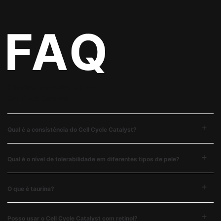
Dúvidas frequentes sobre o
Cell Cycle Catalyst
Qual é a consistência do Cell Cycle Catalyst?​
Qual é o nível de tolerabilidade em diferentes tipos de pele?​​
O que é taurina?
Posso usar o Cell Cycle Catalyst com retinol?​