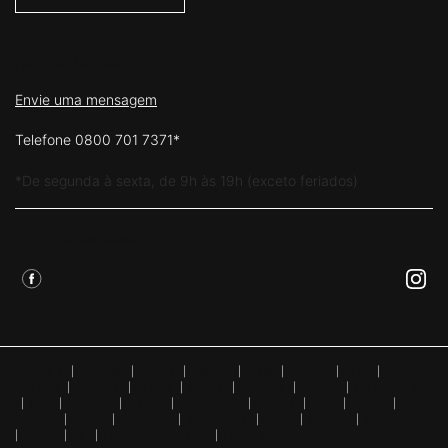
FALE CONOSCO
Envie uma mensagem
Telefone 0800 701 7371*
*De segunda à sexta, de 9h às 19h (exceto feriados)
Siga Skinceuticals
Argentina
|
Australia
|
Austria
|
Belgium
|
Brazil
|
Canada
|
Chile
|
Chinese
Mainland
|
Denmark
|
Finland
|
France
|
Germany
|
Greece
|
Hong Kong SAR
|
Italy
|
Lebanon
|
Mexico
|
Netherlands
|
Norway
|
Peru
|
Poland
|
Portugal
|
Russia
|
Singapore
|
South Africa
|
Spain
|
Sweden
|
Switzerland
|
Turkey
|
UK
|
United Arab Emirates
|
United States