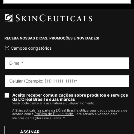
Footer navigation
RECEBA NOSSAS DICAS, PROMOÇÕES E NOVIDADES!
(*)
Campos obrigatórios
E-mail
*
Celular (Exemplo: (11) 11111-1111)
*
Aceito receber comunicações sobre produtos e serviços
da L'Oréal Brasil e suas marcas
Você pode cancelar a assinatura a qualquer momento.​
A Skinceuticals faz parte da L'Óreal Brasil e utiliza seus dados pessoais de
Política de Privacidade.
acordo com a
Este serviço é voltado para
*
maiores de 16 (dezesseis) anos.
ASSINAR