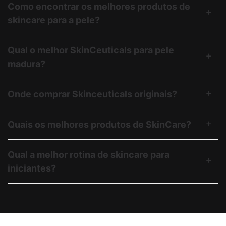
Como encontrar os melhores produtos de
skincare para a pele?
Qual o melhor SkinCeuticals para pele
madura?
Onde comprar Skinceuticals originais?
Quais os melhores produtos de SkinCare?
Qual a melhor rotina de skincare para
iniciantes?