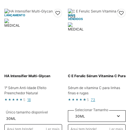
LANÇAMENTO
MAIS
VENDIDOS
HA Intensifier Multi-Glycan
C E Ferulic Sérum Vitamina C Pura
1° Sérum Anti-Idade Efeito
Sérum de vitamina C para linhas
Preenchedor Natural
finas e rugas
5
18
5
73
Selecionar Tamanho
Único tamanho disponível
30ML
Aqui tem brinde!
Ler mais
Aqui tem brinde!
Ler mais