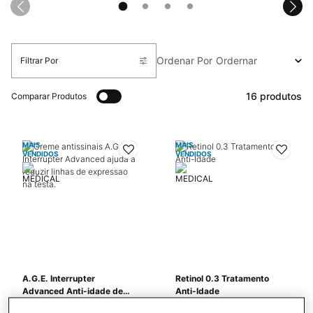
Ordenar Por
Filtrar Por
Filters Menu
16 produtos
Comparar Produtos
MAIS
MAIS
VENDIDOS
VENDIDOS
A.G.E. Interrupter
Retinol 0.3 Tratamento
Advanced Anti-idade de
Anti-Idade
Alta Potência
A.G.E. Interrupter Advanced
Retinol Puro em alta