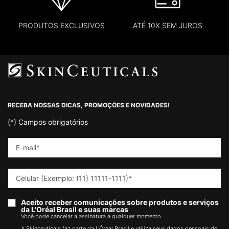
PRODUTOS EXCLUSIVOS
ATÉ 10X SEM JUROS
Footer navigation
RECEBA NOSSAS DICAS, PROMOÇÕES E NOVIDADES!
(*)
Campos obrigatórios
E-mail
*
Celular (Exemplo: (11) 11111-1111)
*
Aceito receber comunicações sobre produtos e serviços
da L'Oréal Brasil e suas marcas
Você pode cancelar a assinatura a qualquer momento.​
A Skinceuticals faz parte da L'Óreal Brasil e utiliza seus dados pessoais de