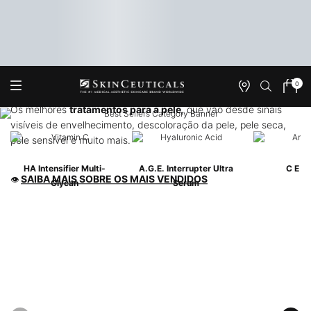
Mais Vendidos
Os melhores produtos de Skincare
0
Onde
Meu
0 produ
Encontrar
carrin
Os melhores
tratamentos para a pele
, que vão desde sinais
Main content
visíveis de envelhecimento, descoloração da pele, pele seca,
pele sensível e muito mais.
HA Intensifier Multi-
A.G.E. Interrupter Ultra
C E Fe
SAIBA MAIS SOBRE OS MAIS VENDIDOS
👁
Glycan
Serum