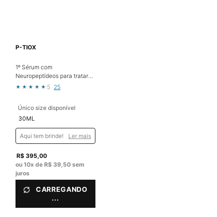
P-TIOX
1º Sérum com
Neuropeptídeos para tratar
Rugas de Contração e
5
25
Textura da Pele¹
Único size disponível
30ML
Aqui tem brinde!
Ler mais
R$ 395,00
ou
10
x de
R$ 39,50
sem
juros
CARREGANDO
...