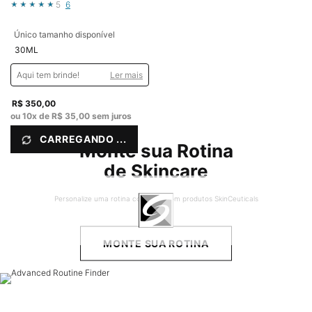
5
6
Único tamanho disponível
30ML
Aqui tem brinde!
Ler mais
R$ 350,00
ou
10
x de
R$ 35,00
sem juros
CARREGANDO ...
Monte sua Rotina
de Skincare
Personalize uma rotina completa com
produtos SkinCeuticals
MONTE SUA ROTINA