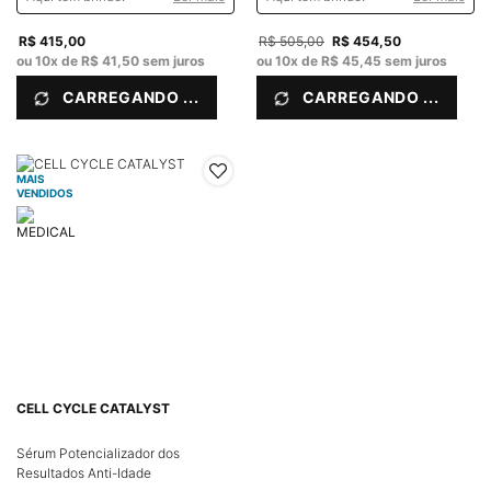
R$ 415,00
Old price
R$ 505,00
New price
R$ 454,50
ou
10
x de
R$ 41,50
sem juros
ou
10
x de
R$ 45,45
sem juros
CARREGANDO ...
CARREGANDO ...
MAIS
VENDIDOS
CELL CYCLE CATALYST
Sérum Potencializador dos
Resultados Anti-Idade