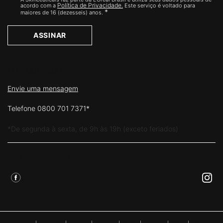
Política de Privacidade.
acordo com a
Este serviço é voltado para
*
maiores de 16 (dezesseis) anos.
ASSINAR
FALE CONOSCO
Envie uma mensagem
Telefone 0800 701 7371*
*De segunda à sexta, de 9h às 19h (exceto feriados)
Siga Skinceuticals