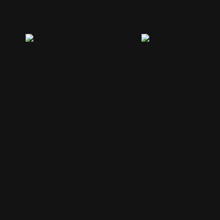
efícios do Antioxidant Lip Re
Para alívio da secura labial
Alivia a secura e a sensação de
causada por terapias de
aperto
prescrição que ressecam, como
isotretinoínas orais
Antioxidan
Detalhes do 
O tratamento emoliente 
tempo que suaviza e refi