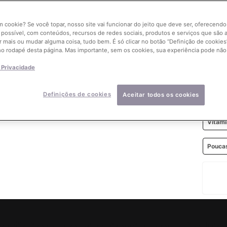
um cookie? Se você topar, nosso site vai funcionar do jeito que deve ser, oferecend
 possível, com conteúdos, recursos de redes sociais, produtos e serviços que são a
r mais ou mudar alguma coisa, tudo bem. É só clicar no botão “Definição de cookies”
no rodapé desta página. Mas importante, sem os cookies, sua experiência pode não
Quant
−
e Privacidade
Definições de cookies
Aceitar todos os cookies
Compr
Vitam
Poucas