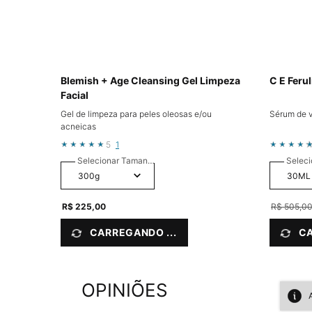
Blemish + Age Cleansing Gel Limpeza
C E Feru
Facial
Gel de limpeza para peles oleosas e/ou
Sérum de v
acneicas
5
1
Selecionar Tamanho
Seleci
R$ 225,00
Old price
R$ 505,0
CARREGANDO ...
CA
OPINIÕES
PDP Product Integrated Skincare Section
Avaliações