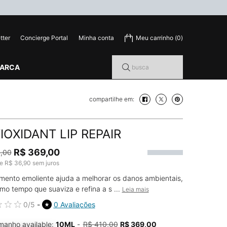
tter
Concierge Portal
Minha conta
Meu carrinho
0
0 product in cart
MARCA
busca
compartilhe em:
compartilhe em: facebook
compartilhe em: twitter
compartilhe em: pi
IOXIDANT LIP REPAIR
R$ 369,00
,00
rice
price
de
R$ 36,90
sem juros
mento emoliente ajuda a melhorar os danos ambientais,
o tempo que suaviza e refina a s ...
Leia mais
0/5
0 Avaliações
manho available:
10ML
-
R$ 410,00
R$ 369,00