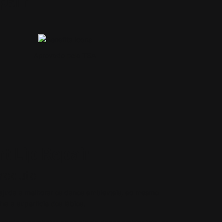
pair
Aprovado pela TSA
t Lip Repair
Produto
ajuda a melhorar os danos ambientais, ao mesmo
na a superfície dos lábios.