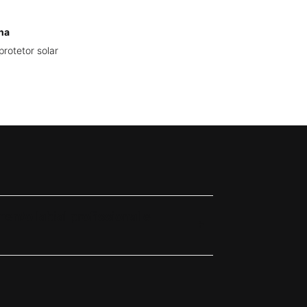
na
rotetor solar
nto labial profissional e