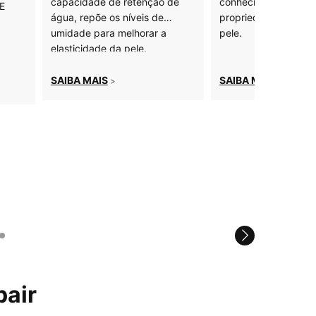
capacidade de retenção de
conhecido por suas
 E
água, repõe os níveis de
propriedades calman
.
umidade para melhorar a
pele.
elasticidade da pele.
SAIBA MAIS
SAIBA MAIS
>
>
pair