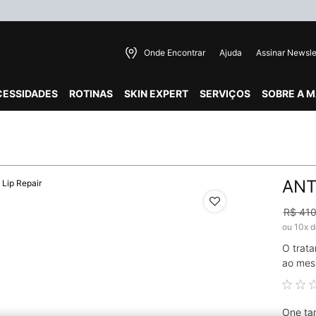
Onde Encontrar
Ajuda
Assinar Newsle
CESSIDADES
ROTINAS
SKIN EXPERT
SERVIÇOS
SOBRE A 
ANT
R$ 410
Old p
New 
ou
10
x 
O trata
ao mesm
One ta