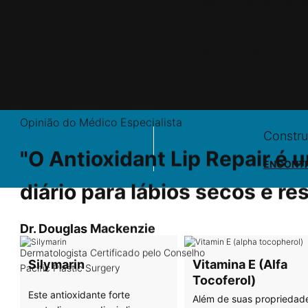
Este tratamento potente
mesmo tempo que suaviza
MODO DE USO
>
Opinião do Médico Especialista
Constru
"O Antioxidant Lip Repair é 
ENCONTR
diário para lábios secos e r
Dr. Douglas Mackenzie
Dermatologista Certificado pelo Conselho
Silymarin
Vitamina E (Alfa
Pacific Plastic Surgery
Tocoferol)
Este antioxidante forte
Além de suas propriedad