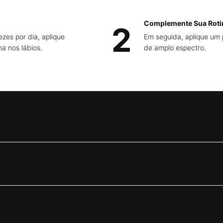
Complemente Sua Roti
2
zes por dia, aplique
Em seguida, aplique um p
a nos lábios.
de amplo espectro.
 recomendado usar o AOX Lip Repair após preenchime
njeções?