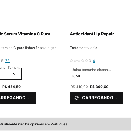
lic Sérum Vitamina C Pura
Antioxidant Lip Repair
itamina C para linhas finas e rugas
Tratamento labial
5
73
0
0
onar Tamanho
Único tamanho disponível
10ML
0
New price
R$ 454,50
Old price
R$ 410,00
New price
R$ 369,00
RREGANDO ...
CARREGANDO ...
Atualmente não há opiniões em Português.