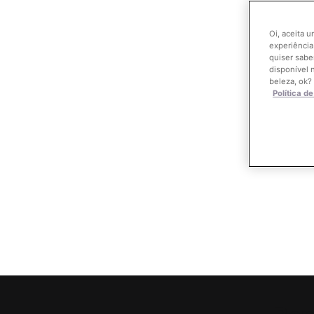
Oi, aceita 
experiência
quiser sabe
disponível 
beleza, ok?
Política d
PDP Product Benefits Section