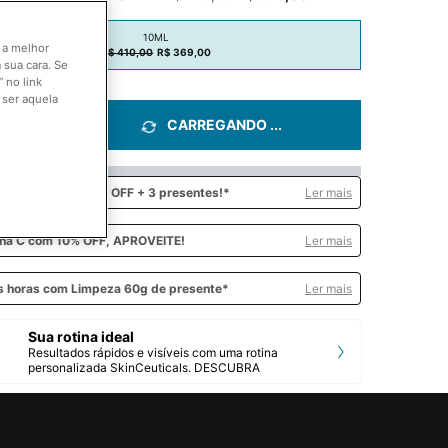
Old price
New price
10ML
o a melhor
Selected
, 1 of 1
R$ 410,00
Old price
New price
R$ 369,00
 sua cara. Se
 no link
 ser aquela
idade
CARREGANDO ...
+
e e
ganhe até 20% OFF + 3 presentes!*
Ler mais
ina C
com 10% OFF, APROVEITE!
Ler mais
 horas com Limpeza 60g de presente*
Ler mais
Sua rotina ideal
Resultados rápidos e visíveis com uma rotina
personalizada SkinCeuticals. DESCUBRA