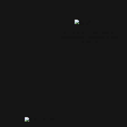
Ben
Ajuda a atrair e reter água para
rejuvenescer, remodelar e repor
o tecido labial
PDP Product Details Section