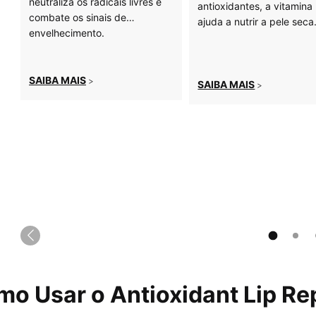
neutraliza os radicais livres e
antioxidantes, a vitamina
combate os sinais de
ajuda a nutrir a pele seca
envelhecimento.
SAIBA MAIS
>
SAIBA MAIS
>
o Usar o Antioxidant Lip Re