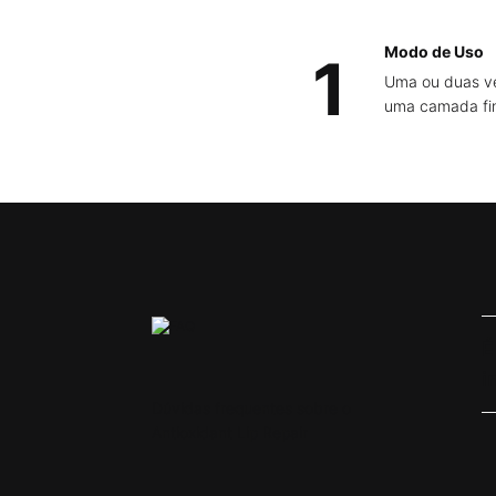
Modo de Uso
1
Uma ou duas ve
uma camada fin
PDP FAQs Section
É
i
Dúvidas frequentes sobre o
Antioxidant Lip Repair