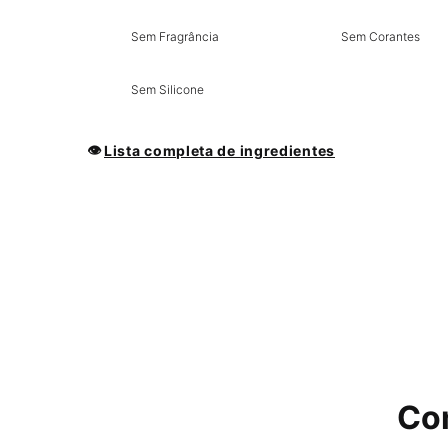
Sem Fragrância
Sem Corantes
Sem Silicone
👁
Lista completa de ingredientes
PDP Product How to Use Section
Com