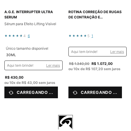
A.G.E. INTERRUPTER ULTRA
ROTINA CORREÇÃO DE RUGAS
SERUM
DE CONTRAÇÃO E
REJUVENESCIMENTO DA PELE
Sérum para Efeito Lifting Visível
4
6
5
1
Único tamanho disponível
Aqui tem brinde!
Ler mais
30ML
Old price
R$ 1.340,00
New price
R$ 1.072,00
Aqui tem brinde!
Ler mais
ou
10
x de
R$ 107,20
sem juros
R$ 430,00
ou
10
x de
R$ 43,00
sem juros
CARREGANDO ...
CARREGANDO ...