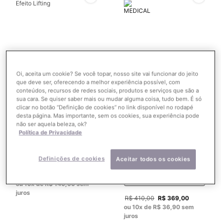
Oi, aceita um cookie? Se você topar, nosso site vai funcionar do jeito
que deve ser, oferecendo a melhor experiência possível, com
Trio A.G.E Antirrugas com
Antioxidant Lip Repair
conteúdos, recursos de redes sociais, produtos e serviços que são a
Efeito Lifting
sua cara. Se quiser saber mais ou mudar alguma coisa, tudo bem. É só
clicar no botão “Definição de cookies” no link disponível no rodapé
Tratamento labial
desta página. Mas importante, sem os cookies, sua experiência pode
não ser aquela beleza, ok?
0
0
0
0
Política de Privacidade
Único tamanho disponível
Aqui tem brinde!
Ler mais
Definições de cookies
Aceitar todos os cookies
10ML
Old price
R$ 1.750,00
New price
R$ 1.400,00
Aqui tem brinde!
Ler mais
ou
10
x de
R$ 140,00
sem
juros
Old price
R$ 410,00
New price
R$ 369,00
ou
10
x de
R$ 36,90
sem
juros