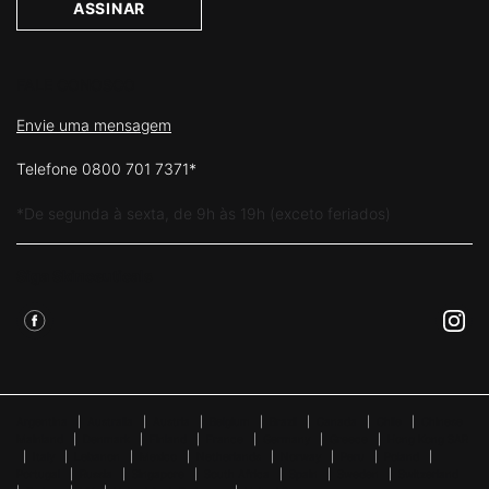
ASSINAR
FALE CONOSCO
Envie uma mensagem
Telefone 0800 701 7371*
*De segunda à sexta, de 9h às 19h (exceto feriados)
Siga Skinceuticals
Argentina
|
Australia
|
Austria
|
Belgium
|
Brazil
|
Canada
|
Chile
|
Chinese
Mainland
|
Denmark
|
Finland
|
France
|
Germany
|
Greece
|
Hong Kong SAR
|
Italy
|
Lebanon
|
Mexico
|
Netherlands
|
Norway
|
Peru
|
Poland
|
Portugal
|
Russia
|
Singapore
|
South Africa
|
Spain
|
Sweden
|
Switzerland