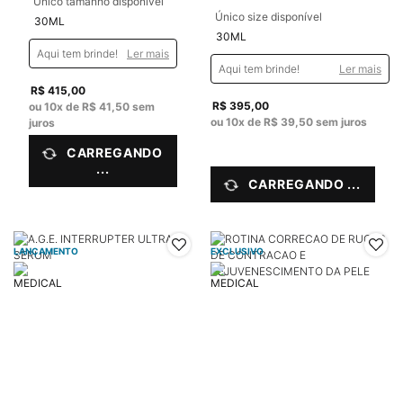
Único tamanho disponível
Único size disponível
30ML
30ML
Aqui tem brinde!
Ler mais
Aqui tem brinde!
Ler mais
R$ 415,00
R$ 395,00
ou
10
x de
R$ 41,50
sem
ou
10
x de
R$ 39,50
sem juros
juros
CARREGANDO
...
CARREGANDO ...
LANÇAMENTO
EXCLUSIVO