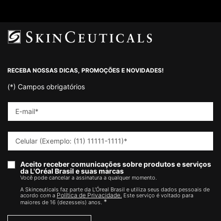
Footer navigation
RECEBA NOSSAS DICAS, PROMOÇÕES E NOVIDADES!
(*)
Campos obrigatórios
E-mail
*
Celular (Exemplo: (11) 11111-1111)
*
Aceito receber comunicações sobre produtos e serviços
da L'Oréal Brasil e suas marcas
Você pode cancelar a assinatura a qualquer momento.​
A Skinceuticals faz parte da L'Óreal Brasil e utiliza seus dados pessoais de
Política de Privacidade.
acordo com a
Este serviço é voltado para
*
maiores de 16 (dezesseis) anos.