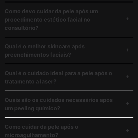
Como devo cuidar da pele após um
procedimento estético facial no
consultório?
Qual é o melhor skincare após
preenchimentos faciais?
Qual é o cuidado ideal para a pele após o
tratamento a laser?
Quais são os cuidados necessários após
um peeling químico?
Como cuidar da pele após o
microagulhamento?