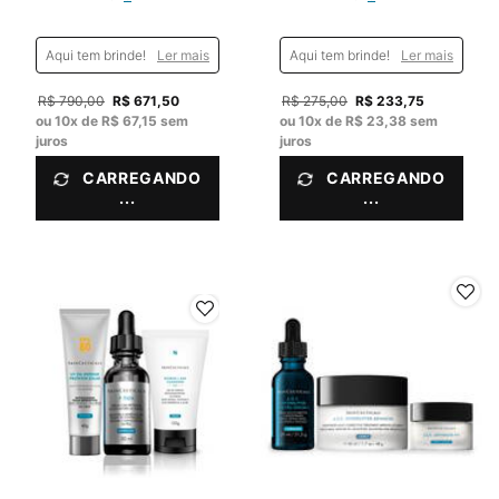
Aqui tem brinde!
Ler mais
Aqui tem brinde!
Ler mais
Old price
R$ 790,00
New price
R$ 671,50
Old price
R$ 275,00
New price
R$ 233,75
ou
10
x de
R$ 67,15
sem
ou
10
x de
R$ 23,38
sem
juros
juros
CARREGANDO
CARREGANDO
...
...