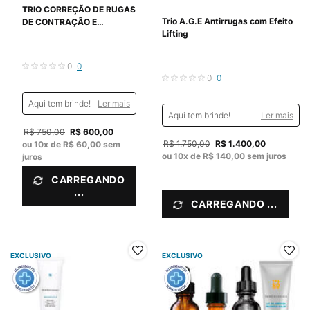
TRIO CORREÇÃO DE RUGAS
Trio A.G.E Antirrugas com Efeito
DE CONTRAÇÃO E
Lifting
ANTIOLEOSIDADE
0
0
0
0
Aqui tem brinde!
Ler mais
Aqui tem brinde!
Ler mais
Old price
R$ 750,00
New price
R$ 600,00
Old price
R$ 1.750,00
New price
R$ 1.400,00
ou
10
x de
R$ 60,00
sem
ou
10
x de
R$ 140,00
sem juros
juros
CARREGANDO
...
CARREGANDO ...
EXCLUSIVO
EXCLUSIVO