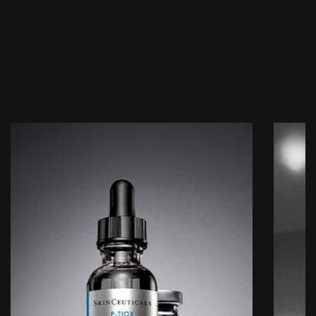
Kits de Skincare Feminino Para a sua
Necessidade
Efeito
Glass Skin