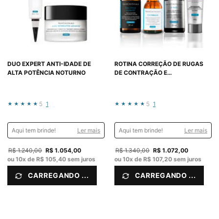
DUO EXPERT ANTI-IDADE DE
ROTINA CORREÇÃO DE RUGAS
ALTA POTÊNCIA NOTURNO
DE CONTRAÇÃO E
REJUVENESCIMENTO DA PELE
5
1
5
1
Aqui tem brinde!
Ler mais
Aqui tem brinde!
Ler mais
Old price
R$ 1.240,00
New price
R$ 1.054,00
Old price
R$ 1.340,00
New price
R$ 1.072,00
ou
10
x de
R$ 105,40
sem juros
ou
10
x de
R$ 107,20
sem juros
CARREGANDO ...
CARREGANDO ...