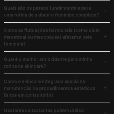
Quais são os passos fundamentais para
uma rotina de skincare feminino completa?
Como as flutuações hormonais (como ciclo
menstrual ou menopausa) afetam a pele
feminina?
Qual é o melhor antioxidante para minha
rotina de skincare?
Como o skincare integrado auxilia na
manutenção de procedimentos estéticos
feitos em consultório?
Gestantes e lactantes podem utilizar