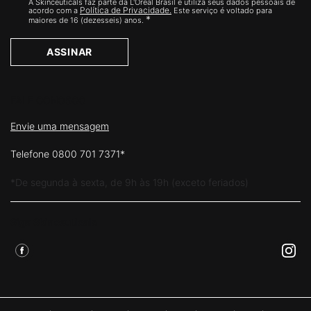
A Skinceuticals faz parte da L'Óreal Brasil e utiliza seus dados pessoais de
Política de Privacidade.
acordo com a
Este serviço é voltado para
*
maiores de 16 (dezesseis) anos.
ASSINAR
FALE CONOSCO
Envie uma mensagem
Telefone 0800 701 7371*
*De segunda à sexta, de 9h às 19h (exceto feriados)
Siga Skinceuticals