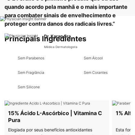
quando acordo pela manhã e o mais importante
para combater sinais de envelhecimento e
PDP Product Hero Banner
proteger contra danos dos radicais livres.”
PDP Product Ingredients Section
Dr. Karan Sra
Principais Ingredientes
Médica Dermatologista
Sem Parabenos
Sem Álcool
Sem Fragrância
Sem Corantes
Sem Silicone
15% Ácido L-Ascórbico | Vitamina C
1% Alfa
Pura
Elogiada por seus benefícios antioxidantes
Esta form