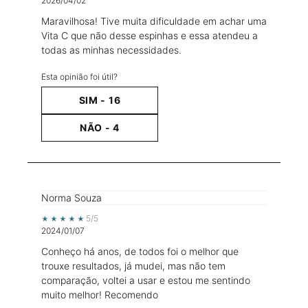
2026/04/02
Maravilhosa! Tive muita dificuldade em achar uma
Vita C que não desse espinhas e essa atendeu a
todas as minhas necessidades.
Esta opinião foi útil?
SIM -
16
NÃO -
4
Norma Souza
5 out of 5 stars.
5/5
2024/01/07
Conheço há anos, de todos foi o melhor que
trouxe resultados, já mudei, mas não tem
comparação, voltei a usar e estou me sentindo
muito melhor! Recomendo