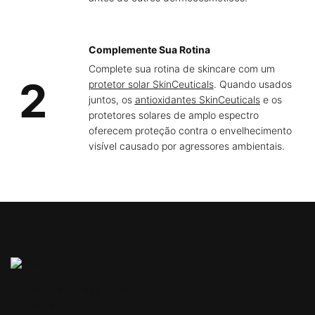
Complemente Sua Rotina
Complete sua rotina de skincare com um
2
protetor solar SkinCeuticals
. Quando usados ​​
juntos, os
antioxidantes SkinCeuticals
e os
protetores solares de amplo espectro
oferecem proteção contra o envelhecimento
visível causado por agressores ambientais.
PDP FAQs Section
Dúvidas frequentes sobre o
C E Ferulic