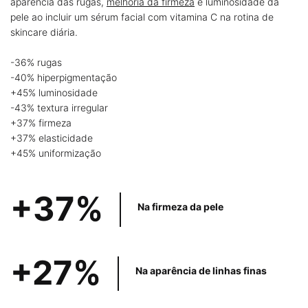
aparência das rugas,
melhoria da firmeza
e luminosidade da
pele ao incluir
um sérum facial com vitamina C na rotina de
skincare diária.
-36% rugas
-40% hiperpigmentação
+45% luminosidade
-43% textura irregular
+37% firmeza
+37% elasticidade
+45% uniformização
+37%
Na firmeza
da pele
+27%
Na aparência
de linhas finas