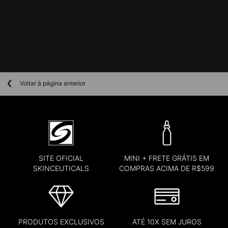
Estudo clínico de 16 semanas realizado em 50 indiviúdosentre 40-60 anos (EUA, 2013).
Para resultados controlados, os sujeitos usaram diariamente o Gentle Cleanser e o
Ultimate UV Defense FPS 30 da SkinCeuticals, e um hidratante conforme necessidade.
¹Estudo clínico realizado em 50 mulheres com idades entre 40 e 60 anos. Avaliação
dermatológica. Porcentagens informadas de resultados médios. ²Estudo Clínico
Voltar à página anterior
SITE OFICIAL
MINI + FRETE GRÁTIS EM
SKINCEUTICALS
COMPRAS ACIMA DE R$599
PRODUTOS EXCLUSIVOS
ATÉ 10X SEM JUROS