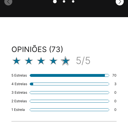
Avaliações
OPINIÕES (73)
5/5
5 out of 5 stars.
5 Estrelas
70
70 revi
4 Estrelas
3
3 revie
3 Estrelas
0
1 revie
2 Estrelas
0
1 revie
1 Estrela
0
1 revie