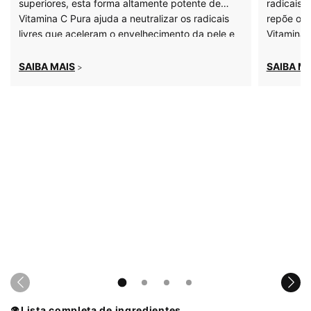
superiores, esta forma altamente potente de
radicais 
Vitamina C Pura ajuda a neutralizar os radicais
repõe os l
livres que aceleram o envelhecimento da pele e
Vitamina 
a proteger a pele contra o estresse oxidativo, ao
mesmo tempo em que fornece benefícios
SAIBA MAIS
SAIBA M
>
antienvelhecimento visíveis.
Lista completa de ingredientes
👁