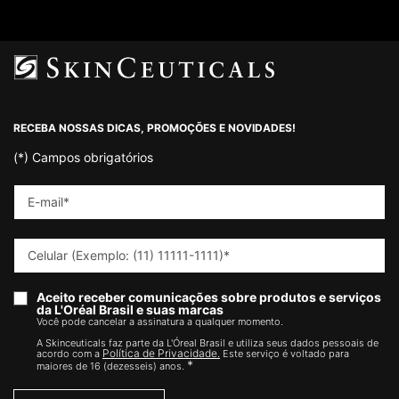
Footer navigation
RECEBA NOSSAS DICAS, PROMOÇÕES E NOVIDADES!
(*)
Campos obrigatórios
E-mail
*
Celular (Exemplo: (11) 11111-1111)
*
Aceito receber comunicações sobre produtos e serviços
da L'Oréal Brasil e suas marcas
Você pode cancelar a assinatura a qualquer momento.​
A Skinceuticals faz parte da L'Óreal Brasil e utiliza seus dados pessoais de
Política de Privacidade.
acordo com a
Este serviço é voltado para
*
maiores de 16 (dezesseis) anos.