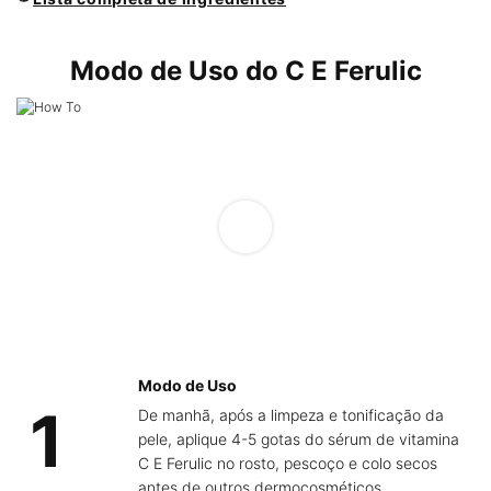
PDP Product How to Use Section
Modo de Uso do C E Ferulic
Modo de Uso
1
De manhã, após a limpeza e tonificação da
pele, aplique 4-5 gotas do sérum de vitamina
C E Ferulic no rosto, pescoço e colo secos
antes de outros dermocosméticos.