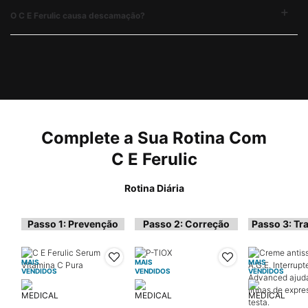
O C E Ferulic causa descamação?
PDP Complete Your Regimen Section
Complete a Sua Rotina Com
C E Ferulic
Rotina Diária
Passo 1: Prevenção
Passo 2: Correção
Passo 3: Tr
MAIS
MAIS
MAIS
VENDIDOS
VENDIDOS
VENDIDOS