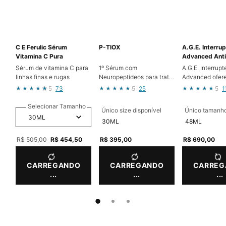
C E Ferulic Sérum
P-TIOX
A.G.E. Interrup
Vitamina C Pura
Advanced Anti
Alta Potência
Sérum de vitamina C para
1º Sérum com
A.G.E. Interrupt
linhas finas e rugas
Neuropeptídeos para tratar
Advanced ofer
Rugas de Contração e
resultados visív
5
73
5
25
5
1
Textura da Pele¹
corrigindo linh
expressão na te
Selecionar Tamanho
Único size disponível
Único tamanho
tratando cinco 
30ML
48ML
rugas profunda
Old price
R$ 505,00
New price
R$ 454,50
R$ 395,00
R$ 690,00
CARREGANDO
CARREGANDO
CARREG
...
...
...