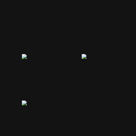
-36% rugas
-40% hiperpigmentação
+45% luminosidade
-43% textura irregular
+37% firmeza
+37% elasticidade
+45% uniformização
Uma vez absorvida, o
Livre de parabenos e ideal
efeito do sérum
para peles normais, secas
permanece na pele por no
e sensíveis
mínimo 72 horas
Testado e seguro em
associação a
procedimentos estéticos,
como no uso pós-laser.