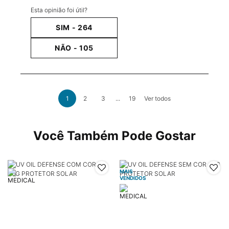
Esta opinião foi útil?
SIM -
264
NÃO -
105
análises de produto
1
2
3
...
19
Ver todos
Page 1 of 19. Current page
PDP Slot 1 Section
Você Também Pode Gostar
MAIS
VENDIDOS