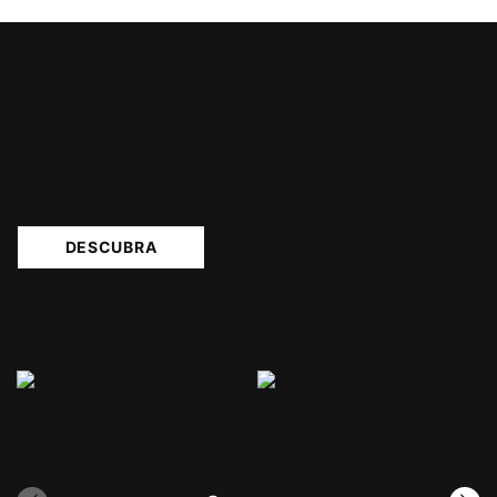
PDP Product Integrated Skincare Section
Descubra o Poder
do Tratamento
Dermocosmético Integrado a
Procedimentos
DESCUBRA
No consultório
+
Em casa
Dermatológico
Laser não ablativo
>
C E Ferulic com 15% de ácido L-
ascórbico