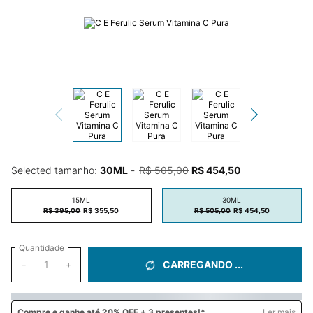
Selected tamanho:
30ML
-
R$ 505,00
R$ 454,50
Old price
New price
15ML
30ML
Selected
, 1 of 2
Selected
, 2 of 2
R$ 395,00
Old price
New price
R$ 355,50
R$ 505,00
Old price
New price
R$ 454,50
Quantidade
CARREGANDO ...
−
+
Compre e
ganhe até 20% OFF + 3 presentes!*
Ler mais