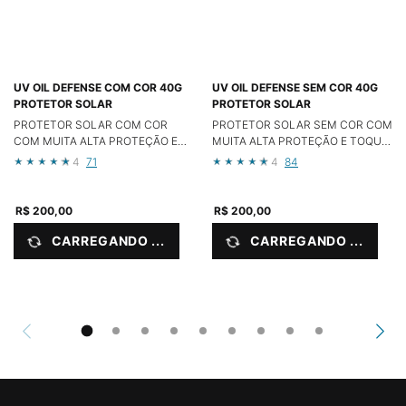
UV OIL DEFENSE COM COR 40G
UV OIL DEFENSE SEM COR 40G
PROTETOR SOLAR
PROTETOR SOLAR
PROTETOR SOLAR COM COR
PROTETOR SOLAR SEM COR COM
COM MUITA ALTA PROTEÇÃO E
MUITA ALTA PROTEÇÃO E TOQUE
TOQUE IMPERCEPTÍVEL
IMPERCEPTÍVEL
4
71
4
84
R$ 200,00
R$ 200,00
CARREGANDO ...
CARREGANDO ...
PDPs Disclaimers Section