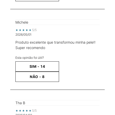
Michele
5 out of 5 stars.
5/5
2026/05/01
Produto excelente que transformou minha pele!!
Super recomendo
Esta opinião foi útil?
SIM -
14
NÃO -
8
Tha B
5 out of 5 stars.
5/5