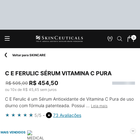
0
Onde
Meu
0 produ
Encontrar
carrin
Main content
Voltar para SKINCARE
C E FERULIC SÉRUM VITAMINA C PURA
R$ 454,50
R$ 505,00
Old price
New price
ou
10
x de
R$ 45,45
sem juros
C E Ferulic é um Sérum Antioxidante de Vitamina C Pura de uso
diurno com fórmula patenteada. Possui ...
Leia mais
5/5
73 Avaliações
MAIS VENDIDOS