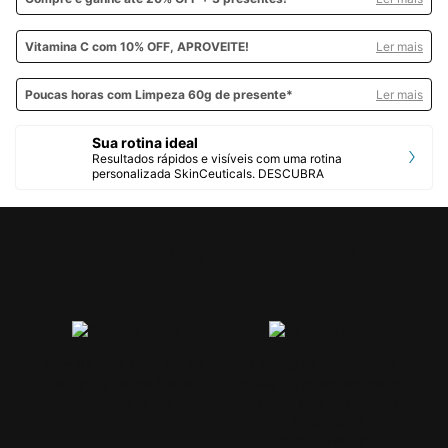
Vitamina C
com 10% OFF, APROVEITE!
Ler mais
Poucas horas com Limpeza 60g de presente*
Ler mais
Sua rotina ideal
Resultados rápidos e visíveis com uma rotina
personalizada SkinCeuticals. DESCUBRA
PDP Product Benefits Section
Benefícios do C E Ferulic
Pele 8x mais forte contra
Corrige os 8 principais
os danos causados por
sinais do envelhecimento
radicais livres
da pele com resultados
clinicamente
comprovados: