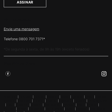
ASSINAR
FALE CONOSCO
Envie uma mensagem
Telefone 0800 701 7371*
*De segunda à sexta, de 9h às 19h (exceto feriados)
Siga Skinceuticals
Argentina
|
Australia
|
Austria
|
Belgium
|
Brazil
|
Canada
|
Chile
|
Chinese
Mainland
|
Denmark
|
Finland
|
France
|
Germany
|
Greece
|
Hong Kong SAR
|
Italy
|
Lebanon
|
Mexico
|
Netherlands
|
Norway
|
Peru
|
Poland
|
Portugal
|
Russia
|
Singapore
|
South Africa
|
Spain
|
Sweden
|
Switzerland