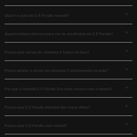
Qual é a ação do C E Ferulic na pele?
Quanto tempo demora para ver os resultados do C E Ferulic?
Posso usar sérum de vitamina C todos os dias?
Posso aplicar o sérum de vitamina C diretamente na pele?
Por que a fórmula C E Ferulic fica mais escura com o tempo?
Posso usar C E Ferulic debaixo dos meus olhos?
Posso usar C E Ferulic com retinol?