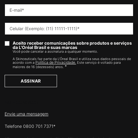
E-mail
*
Celular (Exemplo: (11) 11111-1111)
*
Aceito receber comunicações sobre produtos e serviços
da L'Oréal Brasil e suas marcas
Você pode cancelar a assinatura a qualquer momento.​
A Skinceuticals faz parte da L'Óreal Brasil e utiliza seus dados pessoais de
Política de Privacidade.
acordo com a
Este serviço é voltado para
*
maiores de 16 (dezesseis) anos.
ASSINAR
FALE CONOSCO
Envie uma mensagem
Telefone 0800 701 7371*