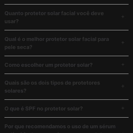
Quanto protetor solar facial você deve
usar?
Qual é o melhor protetor solar facial para
pele seca?
Como escolher um protetor solar?
Quais são os dois tipos de protetores
solares?
O que é SPF no protetor solar?
Por que recomendamos o uso de um sérum