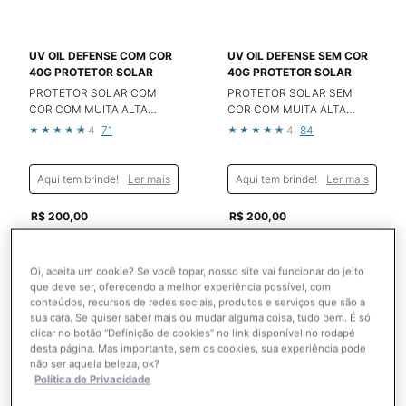
UV OIL DEFENSE COM COR
UV OIL DEFENSE SEM COR
40G PROTETOR SOLAR
40G PROTETOR SOLAR
PROTETOR SOLAR COM
PROTETOR SOLAR SEM
COR COM MUITA ALTA
COR COM MUITA ALTA
PROTEÇÃO E TOQUE
PROTEÇÃO E TOQUE
4
71
4
84
IMPERCEPTÍVEL
IMPERCEPTÍVEL
Aqui tem brinde!
Ler mais
Aqui tem brinde!
Ler mais
R$ 200,00
R$ 200,00
ou
10
x de
R$ 20,00
sem
ou
10
x de
R$ 20,00
sem
juros
juros
Oi, aceita um cookie? Se você topar, nosso site vai funcionar do jeito
CARREGANDO
CARREGANDO
que deve ser, oferecendo a melhor experiência possível, com
...
...
conteúdos, recursos de redes sociais, produtos e serviços que são a
sua cara. Se quiser saber mais ou mudar alguma coisa, tudo bem. É só
clicar no botão “Definição de cookies” no link disponível no rodapé
desta página. Mas importante, sem os cookies, sua experiência pode
não ser aquela beleza, ok?
EXCLUSIVO
Política de Privacidade