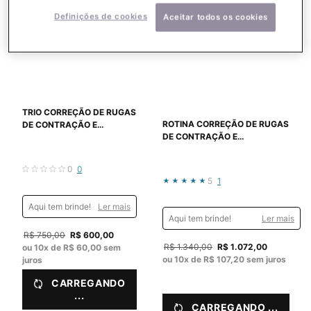
Definições de cookies
Aceitar todos os cookies
TRIO CORREÇÃO DE RUGAS
ROTINA CORREÇÃO DE RUGAS
DE CONTRAÇÃO E
DE CONTRAÇÃO E
ANTIOLEOSIDADE
REJUVENESCIMENTO DA PELE
0
0
5
1
Aqui tem brinde!
Ler mais
Aqui tem brinde!
Ler mais
Old price
R$ 750,00
New price
R$ 600,00
Old price
R$ 1.340,00
New price
R$ 1.072,00
ou
10
x de
R$ 60,00
sem
ou
10
x de
R$ 107,20
sem juros
juros
CARREGANDO
...
CARREGANDO ...