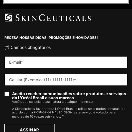
Footer navigation
RECEBA NOSSAS DICAS, PROMOÇÕES E NOVIDADES!
(*)
Campos obrigatórios
E-mail
*
Celular (Exemplo: (11) 11111-1111)
*
Aceito receber comunicações sobre produtos e serviços
da L'Oréal Brasil e suas marcas
Você pode cancelar a assinatura a qualquer momento.​
A Skinceuticals faz parte da L'Óreal Brasil e utiliza seus dados pessoais de
Política de Privacidade.
acordo com a
Este serviço é voltado para
*
maiores de 16 (dezesseis) anos.
ASSINAR