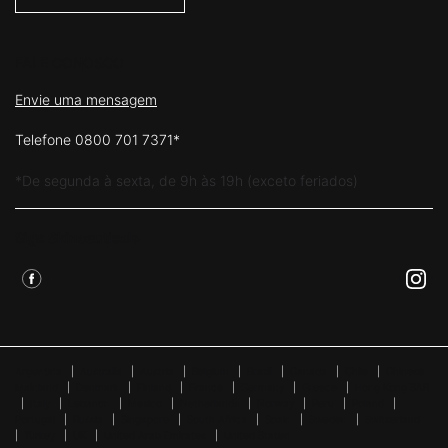
FALE CONOSCO
Envie uma mensagem
Telefone 0800 701 7371*
*De segunda à sexta, de 9h às 19h (exceto feriados)
Siga Skinceuticals
Argentina
|
Australia
|
Austria
|
Belgium
|
Brazil
|
Canada
|
Chile
|
Chinese
Mainland
|
Denmark
|
Finland
|
France
|
Germany
|
Greece
|
Hong Kong SAR
|
Italy
|
Lebanon
|
Mexico
|
Netherlands
|
Norway
|
Peru
|
Poland
|
Portugal
|
Russia
|
Singapore
|
South Africa
|
Spain
|
Sweden
|
Switzerland
|
Turkey
|
UK
|
United Arab Emirates
|
United States