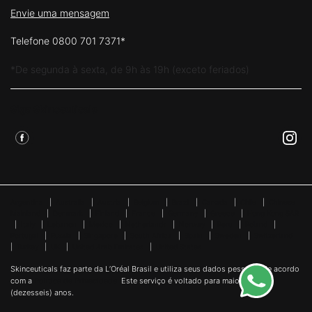
Envie uma mensagem
Telefone 0800 701 7371*
*De segunda à sexta, de 9h às 19h (exceto feriados)
Siga Skinceuticals
Argentina
|
Australia
|
Austria
|
Belgium
|
Brazil
|
Canada
|
Chile
|
Chinese
Mainland
|
Denmark
|
Finland
|
France
|
Germany
|
Greece
|
Hong Kong SAR
|
Italy
|
Lebanon
|
Mexico
|
Netherlands
|
Norway
|
Peru
|
Poland
|
Portugal
|
Russia
|
Singapore
|
South Africa
|
Spain
|
Sweden
|
Switzerland
|
Turkey
|
UK
|
United Arab Emirates
|
United States
Skinceuticals faz parte da L’Oréal Brasil e utiliza seus dados pessoais de acordo
com a
Política de Privacidade.
Este serviço é voltado para maiores de 16
(dezesseis) anos.