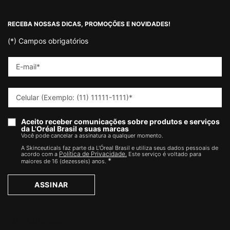
Footer navigation
RECEBA NOSSAS DICAS, PROMOÇÕES E NOVIDADES!
(*)
Campos obrigatórios
E-mail
*
Celular (Exemplo: (11) 11111-1111)
*
Aceito receber comunicações sobre produtos e serviços
da L'Oréal Brasil e suas marcas
Você pode cancelar a assinatura a qualquer momento.​
A Skinceuticals faz parte da L'Óreal Brasil e utiliza seus dados pessoais de
Política de Privacidade.
acordo com a
Este serviço é voltado para
*
maiores de 16 (dezesseis) anos.
ASSINAR
FALE CONOSCO