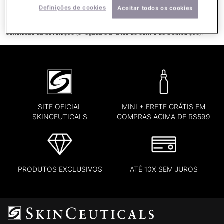
Definições de cookies
Aceitar todos os cookies
PIX:
o estorno será realizado através de um PIX Reverso para a mesma
conta utilizada no pagamento do pedido em até 30 dias úteis após a
conclusão da devolução (chegada e análise do centro de distribuição).
SITE OFICIAL
MINI + FRETE GRÁTIS EM
SKINCEUTICALS
COMPRAS ACIMA DE R$599
PRODUTOS EXCLUSIVOS
ATÉ 10X SEM JUROS