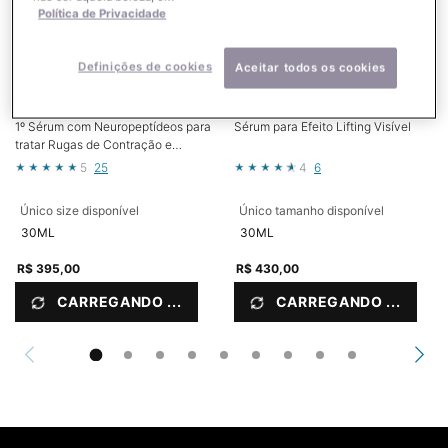
Política de Privacidade
Definições de cookies
Aceitar todos os cookies
P-TIOX
A.G.E. INTERRUPTER ULTRA
SERUM
1º Sérum com Neuropeptídeos para
Sérum para Efeito Lifting Visível
tratar Rugas de Contração e
Textura da Pele¹
5
25
4
6
Único size disponível
Único tamanho disponível
30ML
30ML
R$ 395,00
R$ 430,00
CARREGANDO ...
CARREGANDO ...