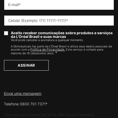
E-mail
*
Celular (Exemplo: (11) 11111-1111)
*
Aceito receber comunicações sobre produtos e serviços
da L'Oréal Brasil e suas marcas
Você pode cancelar a assinatura a qualquer momento.​
A Skinceuticals faz parte da L'Óreal Brasil e utiliza seus dados pessoais de
Política de Privacidade.
acordo com a
Este serviço é voltado para
*
maiores de 16 (dezesseis) anos.
ASSINAR
FALE CONOSCO
Envie uma mensagem
Telefone 0800 701 7371*
*De segunda à sexta, de 9h às 19h (exceto feriados)