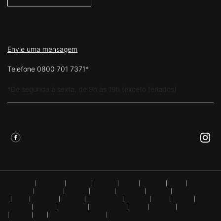
FALE CONOSCO
Envie uma mensagem
Telefone 0800 701 7371*
*De segunda à sexta, de 9h às 19h (exceto feriados)
Siga Skinceuticals
Argentina
|
Australia
|
Austria
|
Belgium
|
Brazil
|
Canada
|
Chile
|
Chinese
Mainland
|
Denmark
|
Finland
|
France
|
Germany
|
Greece
|
Hong Kong SAR
|
Italy
|
Lebanon
|
Mexico
|
Netherlands
|
Norway
|
Peru
|
Poland
|
Portugal
|
Russia
|
Singapore
|
South Africa
|
Spain
|
Sweden
|
Switzerland
|
Turkey
|
UK
|
United Arab Emirates
|
United States