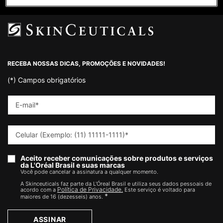
Footer navigation
RECEBA NOSSAS DICAS, PROMOÇÕES E NOVIDADES!
(*)
Campos obrigatórios
E-mail
*
Celular (Exemplo: (11) 11111-1111)
*
Aceito receber comunicações sobre produtos e serviços
da L'Oréal Brasil e suas marcas
Você pode cancelar a assinatura a qualquer momento.​
A Skinceuticals faz parte da L'Óreal Brasil e utiliza seus dados pessoais de
Política de Privacidade.
acordo com a
Este serviço é voltado para
*
maiores de 16 (dezesseis) anos.
ASSINAR