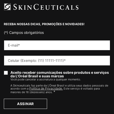
Footer navigation
RECEBA NOSSAS DICAS, PROMOÇÕES E NOVIDADES!
(*)
Campos obrigatórios
E-mail
*
Celular (Exemplo: (11) 11111-1111)
*
Aceito receber comunicações sobre produtos e serviços
da L'Oréal Brasil e suas marcas
Você pode cancelar a assinatura a qualquer momento.​
A Skinceuticals faz parte da L'Óreal Brasil e utiliza seus dados pessoais de
Política de Privacidade.
acordo com a
Este serviço é voltado para
*
maiores de 16 (dezesseis) anos.
ASSINAR