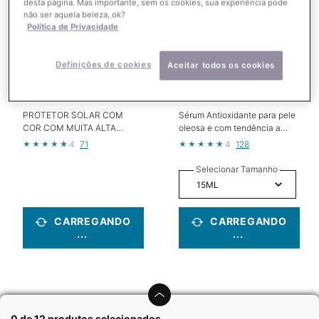
desta página. Mas importante, sem os cookies, sua experiência pode
não ser aquela beleza, ok?
Política de Privacidade
Definições de cookies
Aceitar todos os cookies
UV OIL DEFENSE COM COR
SÉRUM ANTIOXIDANTE
40G PROTETOR SOLAR
VITAMINA C SILYMARIN CF
15ML
PROTETOR SOLAR COM
Sérum Antioxidante para pele
COR COM MUITA ALTA
oleosa e com tendência a
PROTEÇÃO E TOQUE
acne
4
71
4
128
IMPERCEPTÍVEL
Selecionar Tamanho
CARREGANDO
CARREGANDO
...
...
0 de 12 produtos selecionados