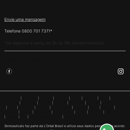
FALE CONOSCO
Envie uma mensagem
Telefone 0800 701 7371*
*De segunda à sexta, de 9h às 19h (exceto feriados)
Siga Skinceuticals
Argentina
|
Australia
|
Austria
|
Belgium
|
Brazil
|
Canada
|
Chile
|
Chinese
Mainland
|
Denmark
|
Finland
|
France
|
Germany
|
Greece
|
Hong Kong SAR
|
Italy
|
Lebanon
|
Mexico
|
Netherlands
|
Norway
|
Peru
|
Poland
|
Portugal
|
Russia
|
Singapore
|
South Africa
|
Spain
|
Sweden
|
Switzerland
|
Turkey
|
UK
|
United Arab Emirates
|
United States
Skinceuticals faz parte da L’Oréal Brasil e utiliza seus dados pessoais de acordo