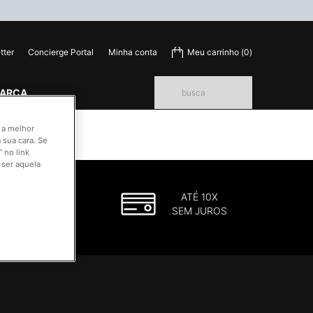
tter
Concierge Portal
Minha conta
Meu carrinho
0
0 product in cart
MARCA
busca
o a melhor
 sua cara. Se
 no link
 ser aquela
GRÁTIS
ATÉ 10X
AS
SEM JUROS
$599