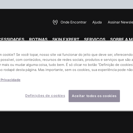
Onde Encontrar
Ajuda
Assinar Newsle
CESSIDADES
ROTINAS
SKIN EXPERT
SERVIÇOS
SOBRE A 
um cookie? Se você topar, nosso site vai funcionar do jeito que deve ser, oferecend
 possível, com conteúdos, recursos de redes sociais, produtos e serviços que são a
r mais ou mudar alguma coisa, tudo bem. É só clicar no botão “Definição de cookies”
no rodapé desta página. Mas importante, sem os cookies, sua experiência pode não
e Privacidade
MINI + FRETE 
PRODUTOS
EM COMPR
EXCLUSIVOS
ACIMA DE R
Definições de cookies
Aceitar todos os cookies