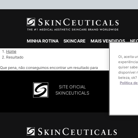
MINHA ROTINA
SKINCARE
MAIS VENDIDOS
NE
Main content
Home
Oi, aceita 
Resultado
experiência
quiser sabe
Que pena, não conseguimos encontrar um resultado para
disponível 
beleza, ok?
Política d
SITE OFICIAL
SKINCEUTICALS