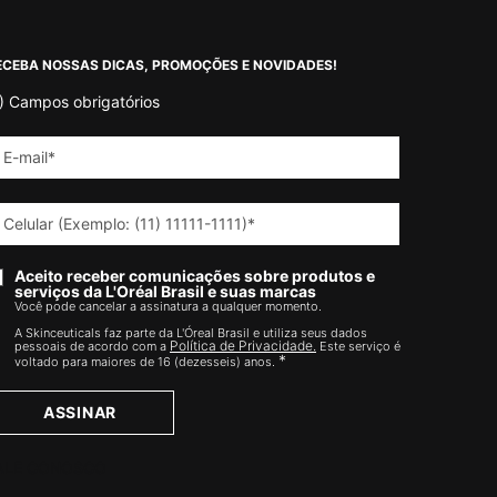
ECEBA NOSSAS DICAS, PROMOÇÕES E NOVIDADES!
)
Campos obrigatórios
E-mail
*
Celular (Exemplo: (11) 11111-1111)
*
Aceito receber comunicações sobre produtos e
serviços da L'Oréal Brasil e suas marcas
Você pode cancelar a assinatura a qualquer momento.​
A Skinceuticals faz parte da L'Óreal Brasil e utiliza seus dados
Política de Privacidade.
pessoais de acordo com a
Este serviço é
*
voltado para maiores de 16 (dezesseis) anos.
ASSINAR
ALE CONOSCO