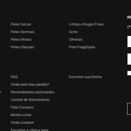
TIPOS DE PELE
INDICAÇÕES
R
Peles Secas
Linhas e Rugas Finas
(*
Peles Normais
Acne
Peles Mistas
Olheiras
Peles Oleosas
Pele Fragilizada
ATENDIMENTO
SERVIÇOS
FAQ
Encontre sua Rotina
Onde está meu pedido?
n
Revendedores autorizados
Central de Atendimento
Fale Conosco
Minha conta
Onde comprar
F
Encontre a clínica mais