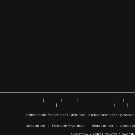
Argentina
|
Australia
|
Austria
|
Belgium
|
Brazil
|
Canada
|
Chile
Poland
|
Portugal
|
Russia
|
Singapore
|
South Africa
|
Spain
|
Sw
Skinceuticals faz parte da L’Oréal Brasil e utiliza seus dados pessoa
Mapa do site
Politica de Privacidade
Termos de Uso
Declaraçã
AMOSTRA + FRETE GRÁTIS A PARTIR