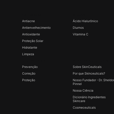
CATEGORIAS
SÉRUNS
Footer navigation
Antiacne
Ácido Hialurônico
Antienvelhecimento
Diurnos
Antioxidante
Vitamina C
Proteção Solar
Hidratante
Limpeza
NECESSIDADES
SOBRE SKINCEUTICALS
Prevenção
Sobre SkinCeuticals
Correção
Por que Skinceuticals?
Proteção
Nosso Fundador - Dr. Sheldo
Pinnel
Nossa Ciência
Dicionário Ingredientes
Skincare
Cosmeceuticals