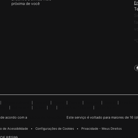
E
próxima de você
T
S
f
v
*
S
|
Chinese Mainland
|
Denmark
|
Finland
|
France
|
Germany
|
Greece
|
Hong Kong 
eden
|
Switzerland
|
Turkey
|
UK
|
United Arab Emirates
|
United States
is de acordo com a
Política de Privacidade.
Este serviço é voltado para maiores de 16 (d
o de Acessibilidade
Configurações de Cookies
Privacidade - Meus Direitos
 DE R$599
DESCUBRA A ROT