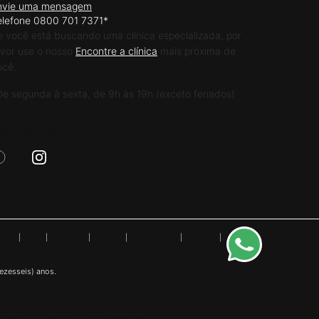
nvie uma mensagem
elefone 0800 701 7371*
e você está buscando uma clínica especializada, por
avor use o nosso
Encontre a clínica
mais próxima de
ocê.
De segunda à sexta, de 9h às 19h (exceto feriados)
IGA SKINCEUTICALS
SAR
|
Italy
|
Lebanon
|
Mexico
|
Netherlands
|
Norway
|
Peru
|
ezesseis) anos.
INA DE SKINCARE IDEAL PARA VOCÊ