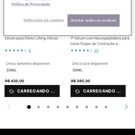
Política de Privacidade
Definições de cookies
Aceitar todos os cookies
A.G.E. INTERRUPTER ULTRA
P-TIOX
SERUM
Sérum para Efeito Lifting Visível
1º Sérum com Neuropeptídeos para
tratar Rugas de Contração e
Textura da Pele¹
4
6
5
25
Único tamanho disponível
Único size disponível
30ML
30ML
R$ 430,00
R$ 395,00
CARREGANDO ...
CARREGANDO ...