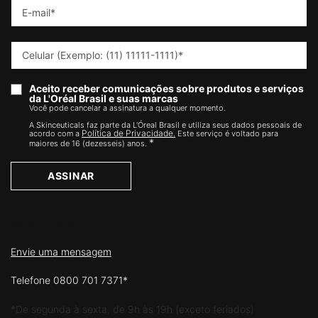
E-mail
*
Celular (Exemplo: (11) 11111-1111)
*
Aceito receber comunicações sobre produtos e serviços
da L'Oréal Brasil e suas marcas
Você pode cancelar a assinatura a qualquer momento.​
A Skinceuticals faz parte da L'Óreal Brasil e utiliza seus dados pessoais de
Política de Privacidade.
acordo com a
Este serviço é voltado para
*
maiores de 16 (dezesseis) anos.
ASSINAR
FALE CONOSCO
Envie uma mensagem
Telefone 0800 701 7371*
*De segunda à sexta, de 9h às 19h (exceto feriados)