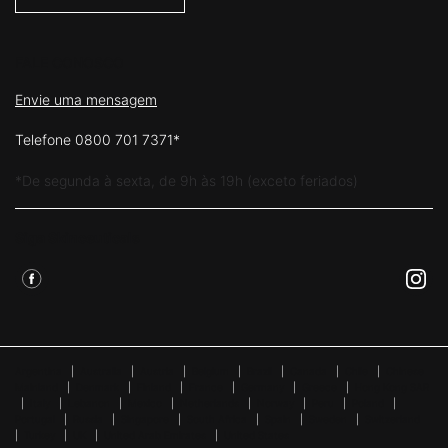
FALE CONOSCO
Envie uma mensagem
Telefone 0800 701 7371*
*De segunda à sexta, de 9h às 19h (exceto feriados)
Siga Skinceuticals
Argentina
|
Australia
|
Austria
|
Belgium
|
Brazil
|
Canada
|
Chile
|
Chinese
Mainland
|
Denmark
|
Finland
|
France
|
Germany
|
Greece
|
Hong Kong SAR
|
Italy
|
Lebanon
|
Mexico
|
Netherlands
|
Norway
|
Peru
|
Poland
|
Portugal
|
Russia
|
Singapore
|
South Africa
|
Spain
|
Sweden
|
Switzerland
|
Turkey
|
UK
|
United Arab Emirates
|
United States