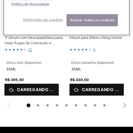
Política de Privacidade
Definições de cookies
Aceitar todos os cookies
P-TIOX
A.G.E. INTERRUPTER ULTRA
SERUM
1º Sérum com Neuropeptídeos para
Sérum para Efeito Lifting Visível
tratar Rugas de Contração e
Textura da Pele¹
5
25
4
6
Único size disponível
Único tamanho disponível
30ML
30ML
R$ 395,00
R$ 430,00
CARREGANDO ...
CARREGANDO ...