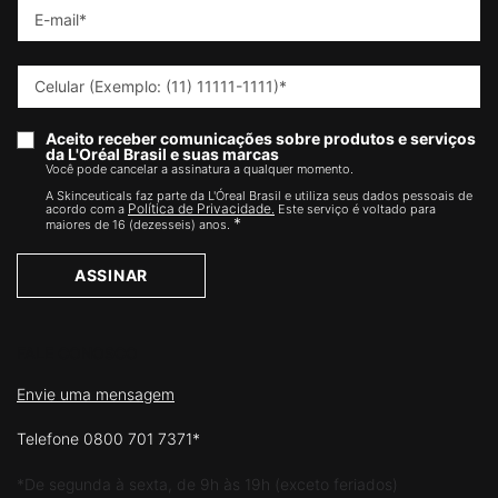
E-mail
*
Celular (Exemplo: (11) 11111-1111)
*
Aceito receber comunicações sobre produtos e serviços
da L'Oréal Brasil e suas marcas
Você pode cancelar a assinatura a qualquer momento.​
A Skinceuticals faz parte da L'Óreal Brasil e utiliza seus dados pessoais de
Política de Privacidade.
acordo com a
Este serviço é voltado para
*
maiores de 16 (dezesseis) anos.
ASSINAR
FALE CONOSCO
Envie uma mensagem
Telefone 0800 701 7371*
*De segunda à sexta, de 9h às 19h (exceto feriados)