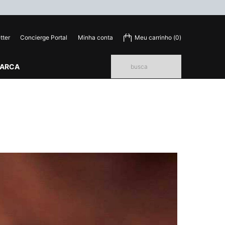
tter
Concierge Portal
Minha conta
Meu carrinho
0
0 product in cart
MARCA
busca