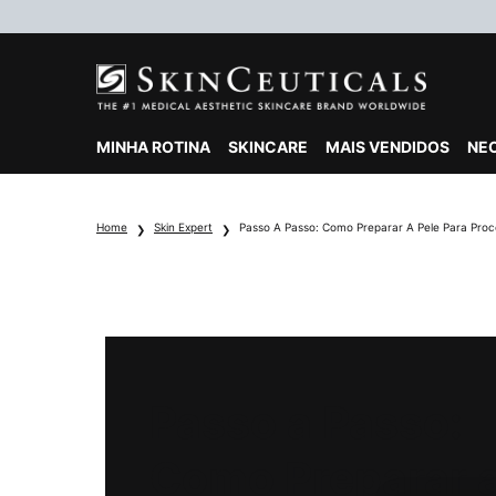
MINHA ROTINA
SKINCARE
MAIS VENDIDOS
NE
Main content
Home
Skin Expert
Passo A Passo: Como Preparar A Pele Para Proc
Passo a Passo:
Como Preparar 