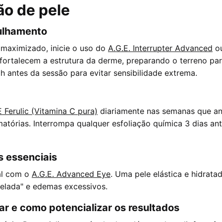
ão de pele
ulhamento
 maximizado, inicie o uso do
A.G.E. Interrupter Advanced
o
fortalecem a estrutura da derme, preparando o terreno pa
h antes da sessão para evitar sensibilidade extrema.
 Ferulic (Vitamina C pura)
diariamente nas semanas que an
atórias. Interrompa qualquer esfoliação química 3 dias ante
s essenciais
tal com o
A.G.E. Advanced Eye
. Uma pele elástica e hidrat
uelada" e edemas excessivos.
ar e como potencializar os resultados