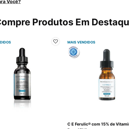
ara Você?
ompre Produtos Em Destaq
NDIDOS
MAIS VENDIDOS
C E Ferulic® com 15% de Vitam