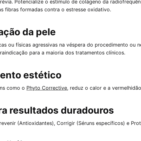
révia. Potencialize o estímulo de colágeno da radiofrequê
 fibras formadas contra o estresse oxidativo.
ação da pele
icas ou físicas agressivas na véspera do procedimento ou n
raindicação para a maioria dos tratamentos clínicos.
ento estético
uns como o
Phyto Corrective
, reduz o calor e a vermelhidã
ra resultados duradouros
venir (Antioxidantes), Corrigir (Séruns específicos) e Prote