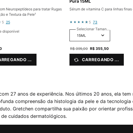
Pura 15ML
om Neuropeptídeos para tratar Rugas
Sérum de vitamina C para linhas finas
ão e Textura da Pele¹
5
25
5
73
Selecionar Tamanho
e disponível
0
Old price
R$ 395,00
New price
R$ 355,50
ARREGANDO ...
CARREGANDO ...
com 27 anos de experiência. Nos últimos 20 anos, ela tem 
ofunda compreensão da histologia da pele e da tecnologia 
uto. Gretchen compartilha sua paixão por orientar profis
a de cuidados dermatológicos.