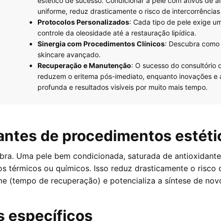
estético de sucesso. Condicionar a pele com ativos de a
uniforme, reduz drasticamente o risco de intercorrência
Protocolos Personalizados
: Cada tipo de pele exige u
controle da oleosidade até a restauração lipídica.
Sinergia com Procedimentos Clínicos
: Descubra como p
skincare avançado.
Recuperação e Manutenção
: O sucesso do consultório
reduzem o eritema pós-imediato, enquanto inovações e 
profunda e resultados visíveis por muito mais tempo.
 antes de procedimentos estét
a. Uma pele bem condicionada, saturada de antioxidantes
s térmicos ou químicos. Isso reduz drasticamente o risco
e (tempo de recuperação) e potencializa a síntese de novo
s específicos