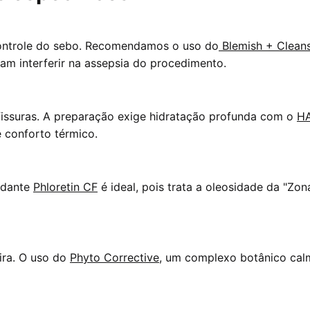
controle do sebo. Recomendamos o uso do
Blemish + Cleans
sam interferir na assepsia do procedimento.
fissuras. A preparação exige hidratação profunda com o
HA
e conforto térmico.
xidante
Phloretin CF
é ideal, pois trata a oleosidade da "Zo
ira. O uso do
Phyto Corrective
, um complexo botânico calma