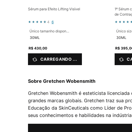
Sérum para Efeito Lifting Visível
1º Sérum c
de Contraç
4
6
Único tamanho disponível
Único siz
30ML
30ML
R$ 430,00
R$ 395,0
CARREGANDO ...
C
Sobre Gretchen Wobensmith
Gretchen Wobensmith é esteticista licenciada 
grandes marcas globais. Gretchen traz sua pr
Educação da SkinCeuticals como Líder de Prod
seus conhecimentos e habilidades na indústri