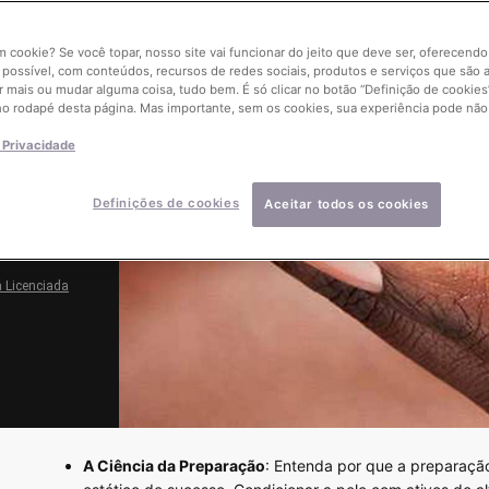
um cookie? Se você topar, nosso site vai funcionar do jeito que deve ser, oferecend
 possível, com conteúdos, recursos de redes sociais, produtos e serviços que são a
r mais ou mudar alguma coisa, tudo bem. É só clicar no botão “Definição de cookies”
no rodapé desta página. Mas importante, sem os cookies, sua experiência pode não
e Privacidade
Definições de cookies
Aceitar todos os cookies
a Licenciada
A Ciência da Preparação
: Entenda por que a preparaçã