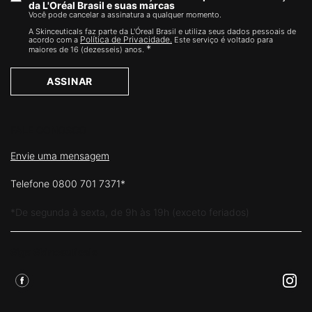
da L'Oréal Brasil e suas marcas
Você pode cancelar a assinatura a qualquer momento.​
A Skinceuticals faz parte da L'Óreal Brasil e utiliza seus dados pessoais de
Política de Privacidade.
acordo com a
Este serviço é voltado para
*
maiores de 16 (dezesseis) anos.
ASSINAR
FALE CONOSCO
Envie uma mensagem
Telefone 0800 701 7371*
*De segunda à sexta, de 9h às 19h (exceto feriados)
Siga Skinceuticals