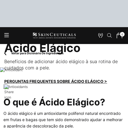
0
Onde
Meu
0 produ
Encontrar
carrin
Ácido Elágico
Main content
Voltar para Dicionário De Ingredientes
Benefícios de adicionar ácido elágico à sua rotina de
cuidados com a pele.
PERGUNTAS FREQUENTES SOBRE ÁCIDO ELÁGICO >
O que é Ácido Elágico?
O ácido elágico é um antioxidante polifenol natural encontrado
em frutas e bagas que tem sido demonstrado ajudar a melhorar
a aparência de descoloração da pele.