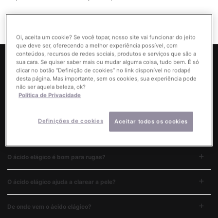
Oi, aceita um cookie? Se você topar, nosso site vai funcionar do jeito
que deve ser, oferecendo a melhor experiência possível, com
conteúdos, recursos de redes sociais, produtos e serviços que são a
sua cara. Se quiser saber mais ou mudar alguma coisa, tudo bem. É só
clicar no botão “Definição de cookies” no link disponível no rodapé
desta página. Mas importante, sem os cookies, sua experiência pode
não ser aquela beleza, ok?
Política de Privacidade
Respostas às suas dúvidas mais frequentes sobre
Ácido Elágico.
Definições de cookies
Aceitar todos os cookies
O que faz o ácido elágico para a pele?
O ácido elágico é bom para rugas?
O ácido elágico ajuda a clarear a pele?
De onde vem o ácido elágico?