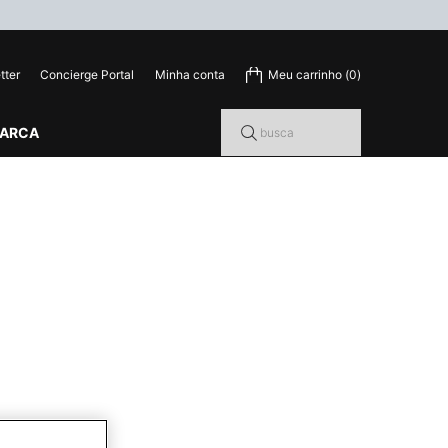
tter
Concierge Portal
Minha conta
Meu carrinho
0
0 product in cart
MARCA
busca