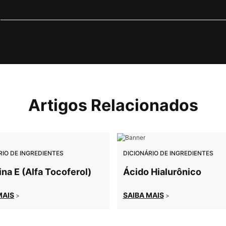
Posso usar ácido glicólico com retinol?
Artigos Relacionados
RIO DE INGREDIENTES
DICIONÁRIO DE INGREDIENTES
na E (Alfa Tocoferol)
Ácido Hialurônico
MAIS
SAIBA MAIS
>
>