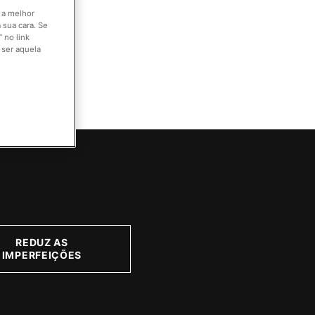
o a melhor
 sua cara. Se
 no link
 ser aquela
o
REDUZ AS
IMPERFEIÇÕES