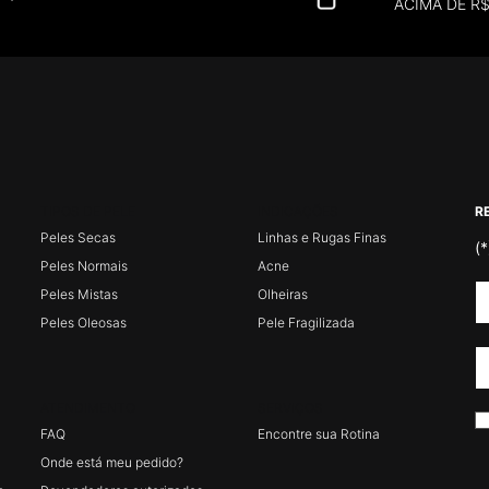
ACIMA DE R
TIPOS DE PELE
INDICAÇÕES
R
Peles Secas
Linhas e Rugas Finas
(*
Peles Normais
Acne
Peles Mistas
Olheiras
Peles Oleosas
Pele Fragilizada
ATENDIMENTO
SERVIÇOS
FAQ
Encontre sua Rotina
Onde está meu pedido?