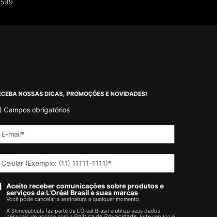
$599
ECEBA NOSSAS DICAS, PROMOÇÕES E NOVIDADES!
)
Campos obrigatórios
E-mail
*
Celular (Exemplo: (11) 11111-1111)
*
Aceito receber comunicações sobre produtos e
serviços da L'Oréal Brasil e suas marcas
Você pode cancelar a assinatura a qualquer momento.​
A Skinceuticals faz parte da L'Óreal Brasil e utiliza seus dados
Política de Privacidade.
pessoais de acordo com a
Este serviço é