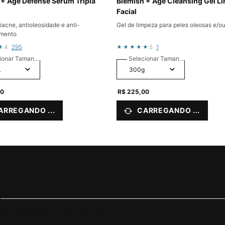
 + Age Defense Sérum Tripla
Blemish + Age Cleansing Gel L
Facial
acne, antioleosidade e anti-
Gel de limpeza para peles oleosas e/o
imento
4
295
5
1
ionar Tamanho
Selecionar Tamanho
00
R$ 225,00
ARREGANDO ...
CARREGANDO ...
O que é ácido glicólico?