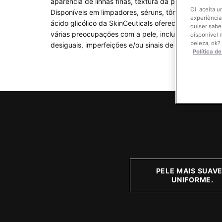
aparência de linhas finas, textura da pele, tom e lum
Oi, aceita 
Disponíveis em limpadores, séruns, tônicos ou creme
experiência
ácido glicólico da SkinCeuticals oferecem uma soluç
quiser sabe
várias preocupações com a pele, incluindo opacidad
disponível 
beleza, ok?
desiguais, imperfeições e/ou sinais de envelheciment
Política d
PELE MAIS SUAVE
UNIFORME.