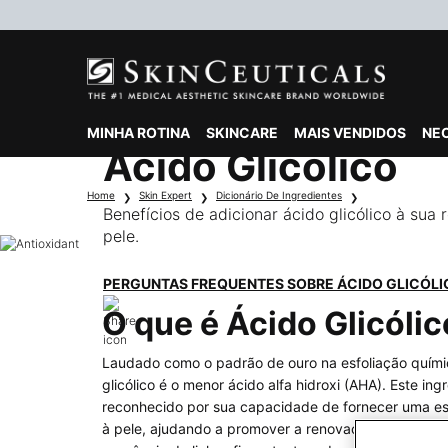
MINHA ROTINA
SKINCARE
MAIS VENDIDOS
NE
Ácido Glicólico
Main content
Home
Skin Expert
Dicionário De Ingredientes
Benefícios de adicionar ácido glicólico à sua
pele.
PERGUNTAS FREQUENTES SOBRE ÁCIDO GLICÓLI
O que é Ácido Glicóli
Laudado como o padrão de ouro na esfoliação quími
glicólico é o menor ácido alfa hidroxi (AHA). Este ing
reconhecido por sua capacidade de fornecer uma es
à pele, ajudando a promover a renovação celular par