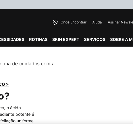
Onde Encontrar
Ajuda
Assinar Newsle
CESSIDADES
ROTINAS
SKIN EXPERT
SERVIÇOS
SOBRE A 
 rotina de cuidados com a
CO >
co?
ca, o ácido
rediente potente é
foliação uniforme
a melhoria na