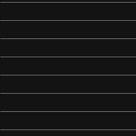
O que o ácido glicólico faz?
O ácido glicólico é seguro? Pode ser usado todos o
Qual é o nível ideal de pH de um produto com ácido 
O que é um peeling de ácido glicólico?
Devo usar um hidratante após o ácido glicólico?
Posso usar ácido glicólico com vitamina C?
Devo usar protetor solar após o ácido glicólico?