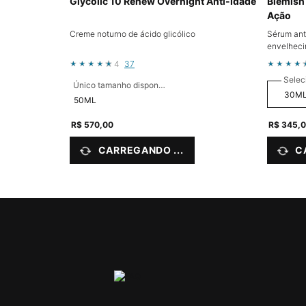
Glycolic 10 Renew Overnight Anti-Idade
Blemish
Ação
Creme noturno de ácido glicólico
Sérum anti
envelhec
4
37
Selec
Único tamanho disponível
50ML
R$ 570,00
R$ 345,
CARREGANDO ...
C