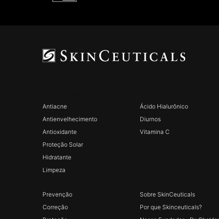
CATEGORIAS
SÉRUNS
Footer navigation
Antiacne
Ácido Hialurônico
Antienvelhecimento
Diurnos
Antioxidante
Vitamina C
Proteção Solar
Hidratante
Limpeza
NECESSIDADES
SOBRE SKINCEUTICALS
Prevenção
Sobre SkinCeuticals
Correção
Por que Skinceuticals?