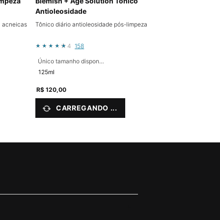
impeza
Blemish + Age Solution Tônico
Antioleosidade
u acneicas
Tônico diário antioleosidade pós-limpeza
4
158
Único tamanho disponível
125ml
R$ 120,00
CARREGANDO ...