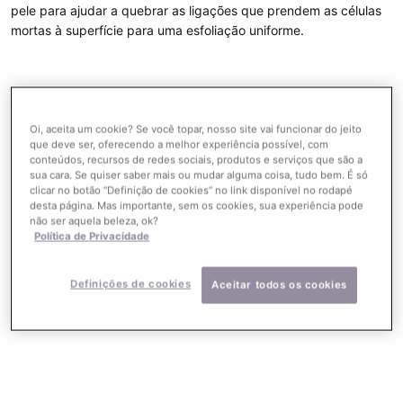
pele para ajudar a quebrar as ligações que prendem as células
mortas à superfície para uma esfoliação uniforme.
Produtos com Ácido
Oi, aceita um cookie? Se você topar, nosso site vai funcionar do jeito
que deve ser, oferecendo a melhor experiência possível, com
conteúdos, recursos de redes sociais, produtos e serviços que são a
Sulfônico (HEPES)
sua cara. Se quiser saber mais ou mudar alguma coisa, tudo bem. É só
clicar no botão “Definição de cookies” no link disponível no rodapé
desta página. Mas importante, sem os cookies, sua experiência pode
não ser aquela beleza, ok?
Política de Privacidade
MAIS VENDIDOS
Definições de cookies
Aceitar todos os cookies