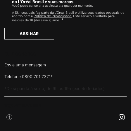
da L'Oréal Brasil e suas marcas
Você pode cancelar a assinatura a qualquer momento.​
A Skinceuticals faz parte da L'Óreal Brasil e utiliza seus dados pessoais de
Política de Privacidade.
acordo com a
Este serviço é voltado para
*
maiores de 16 (dezesseis) anos.
ASSINAR
FALE CONOSCO
Envie uma mensagem
Telefone 0800 701 7371*
*De segunda à sexta, de 9h às 19h (exceto feriados)
Siga Skinceuticals