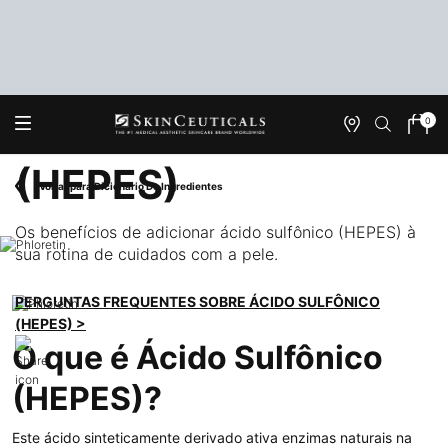
Ácido Sulfônico
0
Onde
Meu
0 produ
Encontrar
carrin
Main content
(HEPES)
Voltar para Dicionário De Ingredientes
Os benefícios de adicionar ácido sulfônico (HEPES) à
sua rotina de cuidados com a pele.
PERGUNTAS FREQUENTES SOBRE ÁCIDO SULFÔNICO
(HEPES) >
O que é Ácido Sulfônico
(HEPES)?
Este ácido sinteticamente derivado ativa enzimas naturais na