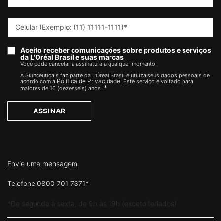
Celular (Exemplo: (11) 11111-1111)
*
Aceito receber comunicações sobre produtos e serviços
da L'Oréal Brasil e suas marcas
Você pode cancelar a assinatura a qualquer momento.​
A Skinceuticals faz parte da L'Óreal Brasil e utiliza seus dados pessoais de
Política de Privacidade.
acordo com a
Este serviço é voltado para
*
maiores de 16 (dezesseis) anos.
ASSINAR
FALE CONOSCO
Envie uma mensagem
Telefone 0800 701 7371*
*De segunda à sexta, de 9h às 19h (exceto feriados)