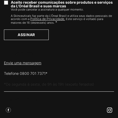
Aceito receber comunicações sobre produtos e serviços
da L'Oréal Brasil e suas marcas
Você pode cancelar a assinatura a qualquer momento.​
A Skinceuticals faz parte da L'Óreal Brasil e utiliza seus dados pessoais de
Política de Privacidade.
acordo com a
Este serviço é voltado para
*
maiores de 16 (dezesseis) anos.
ASSINAR
FALE CONOSCO
Envie uma mensagem
Telefone 0800 701 7371*
*De segunda à sexta, de 9h às 19h (exceto feriados)
Siga Skinceuticals