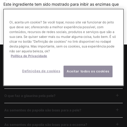
Este ingrediente tem sido mostrado para inibir as enzimas que
comprometem as proteínas de suporte responsáveis por uma
pele saudável e jovem.
Oi, aceita um cookie? Se você topar, nosso site vai funcionar do jeito
que deve ser, oferecendo a melhor experiência possível, com
conteúdos, recursos de redes sociais, produtos e serviços que são a
sua cara. Se quiser saber mais ou mudar alguma coisa, tudo bem. É só
clicar no botão “Definição de cookies” no link disponível no rodapé
desta página. Mas importante, sem os cookies, sua experiência pode
não ser aquela beleza, ok?
Política de Privacidade
Definições de cookies
Aceitar todos os cookies
Respostas às suas dúvidas mais frequentes sobre
Glaucine.
O que faz a glaucina pela pele?
As sementes de papoila são boas para a pele?
As sementes de papoila são boas para a eczema?