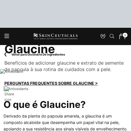
0
Onde
Meu
0 produ
Encontrar
carrin
Glaucine
Main content
Voltar para Dicionário De Ingredientes
Benefícios de adicionar glaucine e extrato de semente
de papoula à sua rotina de cuidados com a pele.
PERGUNTAS FREQUENTES SOBRE GLAUCINE >
O que é Glaucine?
Derivado da planta do papoula amarela, a glaucina é um
composto alcaloide que desempenha um papel vital na pele,
apoiando a sua resistência aos sinais visíveis de envelhecimento.