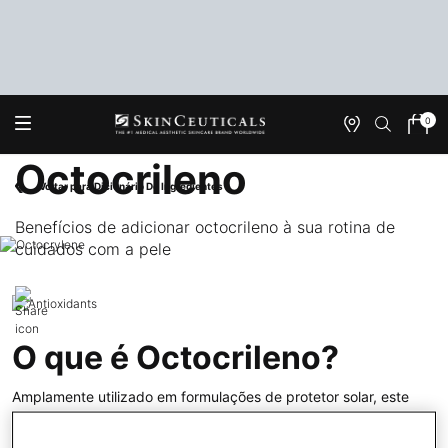
0
Onde
Meu
0 produ
Encontrar
carrin
Octocrileno
Main content
Voltar para Dicionário De Ingredientes
Benefícios de adicionar octocrileno à sua rotina de
cuidados com a pele
O que é Octocrileno?
Amplamente utilizado em formulações de protetor solar, este
composto orgânico oferece proteção UV eficaz ao absorver os
raios UVB que queimam. Possui propriedades emolientes e pode