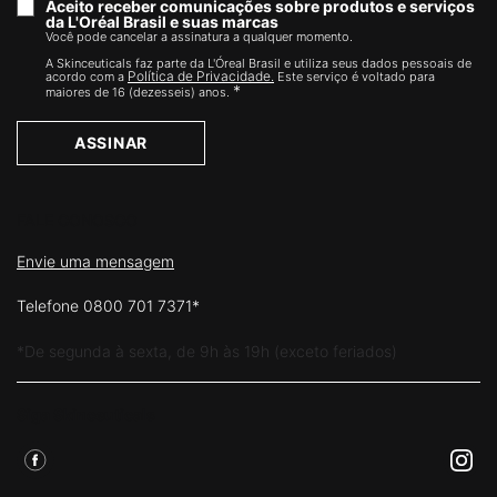
Aceito receber comunicações sobre produtos e serviços
da L'Oréal Brasil e suas marcas
Você pode cancelar a assinatura a qualquer momento.​
A Skinceuticals faz parte da L'Óreal Brasil e utiliza seus dados pessoais de
Política de Privacidade.
acordo com a
Este serviço é voltado para
*
maiores de 16 (dezesseis) anos.
ASSINAR
FALE CONOSCO
Envie uma mensagem
Telefone 0800 701 7371*
*De segunda à sexta, de 9h às 19h (exceto feriados)
Siga Skinceuticals