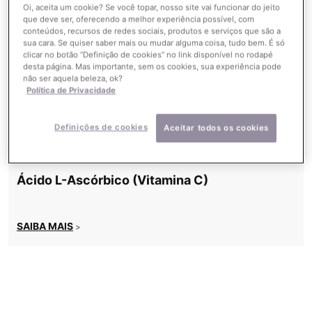
Oi, aceita um cookie? Se você topar, nosso site vai funcionar do jeito
ser usado como aditivo para ajudar a preservar a natureza de
que deve ser, oferecendo a melhor experiência possível, com
ingredientes fotossensíveis.
conteúdos, recursos de redes sociais, produtos e serviços que são a
sua cara. Se quiser saber mais ou mudar alguma coisa, tudo bem. É só
clicar no botão “Definição de cookies” no link disponível no rodapé
desta página. Mas importante, sem os cookies, sua experiência pode
não ser aquela beleza, ok?
Artigos Relacionados
Política de Privacidade
Definições de cookies
Aceitar todos os cookies
DICIONÁRIO DE INGREDIENTES
Ácido L-Ascórbico (Vitamina C)
SAIBA MAIS
>