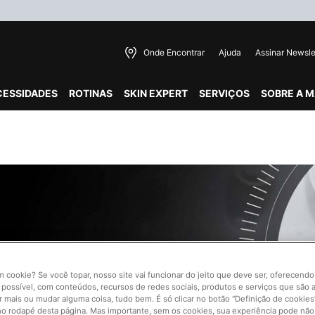
Onde Encontrar
Ajuda
Assinar Newsle
CESSIDADES
ROTINAS
SKIN EXPERT
SERVIÇOS
SOBRE A 
lhante e uniforme.
um cookie? Se você topar, nosso site vai funcionar do jeito que deve ser, oferecend
®
 possível, com conteúdos, recursos de redes sociais, produtos e serviços que são a
TE
>
r mais ou mudar alguma coisa, tudo bem. É só clicar no botão “Definição de cookies”
no rodapé desta página. Mas importante, sem os cookies, sua experiência pode não