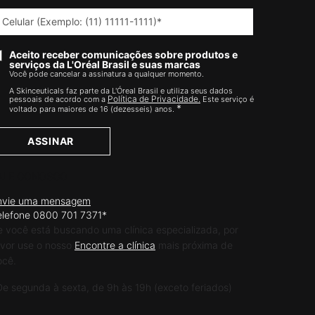
Celular (Exemplo: (11) 11111-1111)
*
Aceito receber comunicações sobre produtos e
serviços da L'Oréal Brasil e suas marcas
Você pode cancelar a assinatura a qualquer momento.​
A Skinceuticals faz parte da L'Óreal Brasil e utiliza seus dados
Política de Privacidade.
pessoais de acordo com a
Este serviço é
*
voltado para maiores de 16 (dezesseis) anos.
ASSINAR
ALE CONOSCO
nvie uma mensagem
elefone 0800 701 7371*
e você está buscando uma clínica especializada, por
avor use o nosso
Encontre a clínica
mais próxima de
ocê.
De segunda à sexta, de 9h às 19h (exceto feriados)