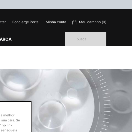
tter
Concierge Portal
Minha conta
Meu carrinho
0
0 product in cart
MARCA
busca
o a melhor
 sua cara. Se
 no link
 ser aquela