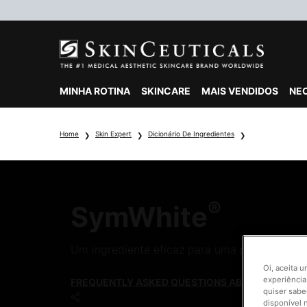
MINHA ROTINA
SKINCARE
MAIS VENDIDOS
NE
Main content
Home
Skin Expert
Dicionário De Ingredientes
®
SymWhite
Um ingrediente eficaz para uma pele mais bri
Oi, aceita 
experiência
FREQUENTLY ASKED QUESTIONS ABOUT SYMWHI
quiser sabe
disponível 