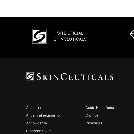
SITE OFICIAL
SKINCEUTICALS
CATEGORIAS
SÉRUNS
Footer navigation
Antiacne
Ácido Hialurônico
Antienvelhecimento
Diurnos
Antioxidante
Vitamina C
Proteção Solar