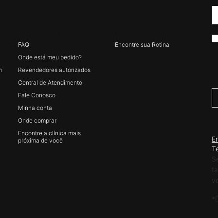
ATENDIMENTO
SERVIÇOS
FAQ
Encontre sua Rotina
Onde está meu pedido?
n
Revendedores autorizados
Central de Atendimento
Fale Conosco
Minha conta
Onde comprar
F
Encontre a clínica mais
E
próxima de você
T
S
f
v
*