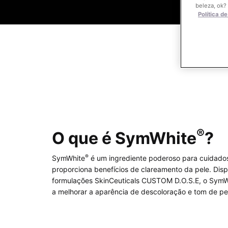
beleza, ok?
Política d
®
O que é SymWhite
?
®
SymWhite
é um ingrediente poderoso para cuidado
proporciona benefícios de clareamento da pele. Disp
formulações SkinCeuticals CUSTOM D.O.S.E, o SymW
a melhorar a aparência de descoloração e tom de pele