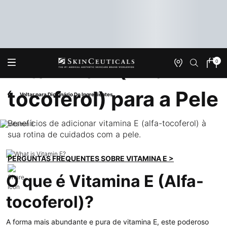
0
Vitamina E (Alfa-
Onde
Meu
0 produ
Encontrar
carrin
Main content
tocoferol) para a Pele
Voltar para Dicionário De Ingredientes
Benefícios de adicionar vitamina E (alfa-tocoferol) à
sua rotina de cuidados com a pele.
PERGUNTAS FREQUENTES SOBRE VITAMINA E >
O que é Vitamina E (Alfa-
tocoferol)?
A forma mais abundante e pura de vitamina E, este poderoso