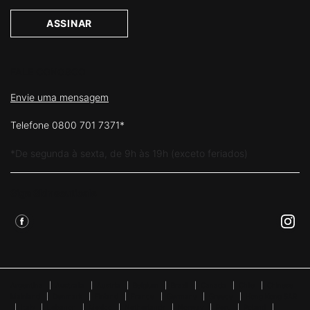
ASSINAR
FALE CONOSCO
Envie uma mensagem
Telefone 0800 701 7371*
*De segunda à sexta, de 9h às 19h (exceto feriados)
Siga Skinceuticals
Argentina
|
Australia
|
Austria
|
Belgium
|
Brazil
|
Canada
|
Chile
|
Chinese
Mainland
|
Denmark
|
Finland
|
France
|
Germany
|
Greece
|
Hong Kong SAR
|
Italy
|
Lebanon
|
Mexico
|
Netherlands
|
Norway
|
Peru
|
Poland
|