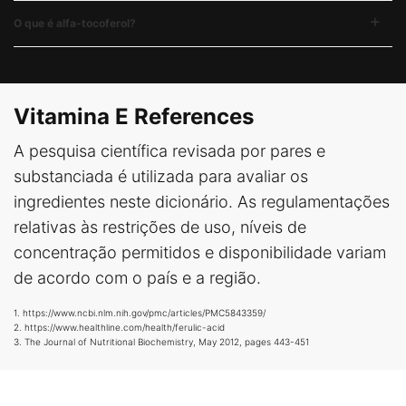
O que é alfa-tocoferol?
Vitamina E References
A pesquisa científica revisada por pares e
substanciada é utilizada para avaliar os
ingredientes neste dicionário. As regulamentações
relativas às restrições de uso, níveis de
concentração permitidos e disponibilidade variam
de acordo com o país e a região.
1. https://www.ncbi.nlm.nih.gov/pmc/articles/PMC5843359/
2. https://www.healthline.com/health/ferulic-acid
3. The Journal of Nutritional Biochemistry, May 2012, pages 443-451