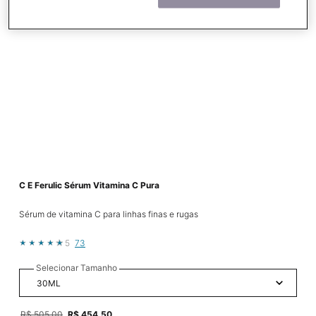
C E Ferulic Sérum Vitamina C Pura
Sérum de vitamina C para linhas finas e rugas
5
73
Selecionar Tamanho
Old price
R$ 505,00
New price
R$ 454,50