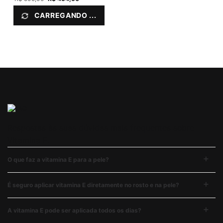
CARREGANDO ...
Respostas às suas dúvidas mais frequentes sobre
Vitamina E.
O que faz a vitamina E para a pele?
É seguro aplicar vitamina E diretamente no rosto e na pele?
A vitamina E pode ser aplicada todos os dias?