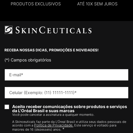
PRODUTOS EXCLUSIVOS
ATÉ 10X SEM JUROS
Footer navigation
RECEBA NOSSAS DICAS, PROMOÇÕES E NOVIDADES!
(*)
Campos obrigatórios
E-mail
*
Celular (Exemplo: (11) 11111-1111)
*
Aceito receber comunicações sobre produtos e serviços
da L'Oréal Brasil e suas marcas
Você pode cancelar a assinatura a qualquer momento.​
A Skinceuticals faz parte da L'Óreal Brasil e utiliza seus dados pessoais de
Política de Privacidade.
acordo com a
Este serviço é voltado para
*
maiores de 16 (dezesseis) anos.