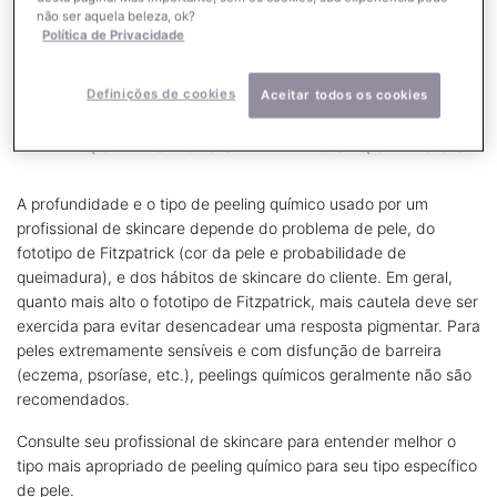
recomendar produtos avançados de uso em casa, para
não ser aquela beleza, ok?
preparar a pele ou amplificar os resultados.
Política de Privacidade
Definições de cookies
Aceitar todos os cookies
PARA QUEM SÃO OS PEELINGS QUÍMICOS?
A profundidade e o tipo de peeling químico usado por um
profissional de skincare depende do problema de pele, do
fototipo de Fitzpatrick (cor da pele e probabilidade de
queimadura), e dos hábitos de skincare do cliente. Em geral,
quanto mais alto o fototipo de Fitzpatrick, mais cautela deve ser
exercida para evitar desencadear uma resposta pigmentar. Para
peles extremamente sensíveis e com disfunção de barreira
(eczema, psoríase, etc.), peelings químicos geralmente não são
recomendados.
Consulte seu profissional de skincare para entender melhor o
tipo mais apropriado de peeling químico para seu tipo específico
de pele.