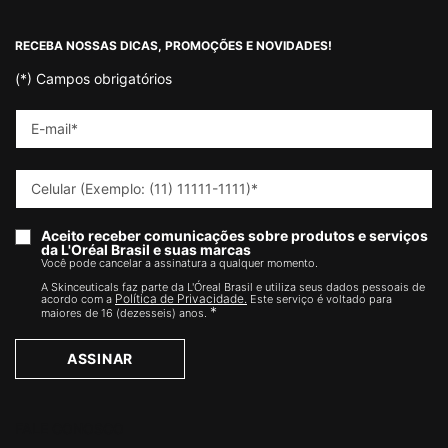
Footer navigation
RECEBA NOSSAS DICAS, PROMOÇÕES E NOVIDADES!
(*)
Campos obrigatórios
E-mail
*
Celular (Exemplo: (11) 11111-1111)
*
Aceito receber comunicações sobre produtos e serviços
da L'Oréal Brasil e suas marcas
Você pode cancelar a assinatura a qualquer momento.​
A Skinceuticals faz parte da L'Óreal Brasil e utiliza seus dados pessoais de
Política de Privacidade.
acordo com a
Este serviço é voltado para
*
maiores de 16 (dezesseis) anos.
ASSINAR
FALE CONOSCO