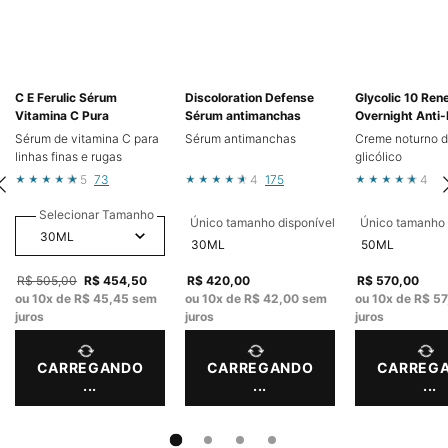
C E Ferulic Sérum
Discoloration Defense
Glycolic 10 Ren
Vitamina C Pura
Sérum antimanchas
Overnight Anti-
Sérum de vitamina C para
Sérum antimanchas
Creme noturno d
linhas finas e rugas
glicólico
5
73
4
175
4
3
Selecionar Tamanho
Único tamanho disponível
Único tamanho 
30ML
50ML
Old price
R$ 505,00
New price
R$ 454,50
R$ 420,00
R$ 570,00
ou
10
x de
R$ 45,45
sem
ou
10
x de
R$ 42,00
sem
ou
10
x de
R$ 57
juros
juros
juros
CARREGANDO
CARREGANDO
CARREG
...
...
...