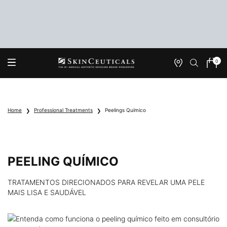
0
Onde
Meu
0 produ
Encontrar
carrin
Main content
Home
Professional Treatments
Peelings Químico
PEELING QUÍMICO
TRATAMENTOS DIRECIONADOS PARA REVELAR UMA PELE
MAIS LISA E SAUDÁVEL