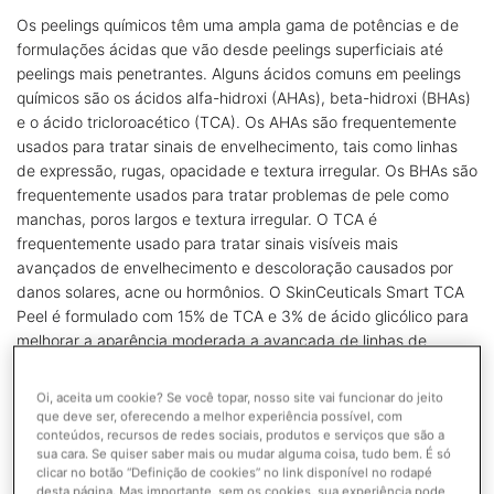
Os peelings químicos têm uma ampla gama de potências e de
formulações ácidas que vão desde peelings superficiais até
peelings mais penetrantes. Alguns ácidos comuns em peelings
químicos são os ácidos alfa-hidroxi (AHAs), beta-hidroxi (BHAs)
e o ácido tricloroacético (TCA). Os AHAs são frequentemente
usados para tratar sinais de envelhecimento, tais como linhas
de expressão, rugas, opacidade e textura irregular. Os BHAs são
frequentemente usados para tratar problemas de pele como
manchas, poros largos e textura irregular. O TCA é
frequentemente usado para tratar sinais visíveis mais
avançados de envelhecimento e descoloração causados por
danos solares, acne ou hormônios. O SkinCeuticals Smart TCA
Peel é formulado com 15% de TCA e 3% de ácido glicólico para
melhorar a aparência moderada a avançada de linhas de
expressão, rugas e descoloração.
Oi, aceita um cookie? Se você topar, nosso site vai funcionar do jeito
É importante que os peelings químicos sejam realizados por um
que deve ser, oferecendo a melhor experiência possível, com
profissional licenciado com acesso a soluções de alto
conteúdos, recursos de redes sociais, produtos e serviços que são a
desempenho que apresentem resultados clinicamente
sua cara. Se quiser saber mais ou mudar alguma coisa, tudo bem. É só
clicar no botão “Definição de cookies” no link disponível no rodapé
comprovados. Seu profissional de skincare também pode
desta página. Mas importante, sem os cookies, sua experiência pode