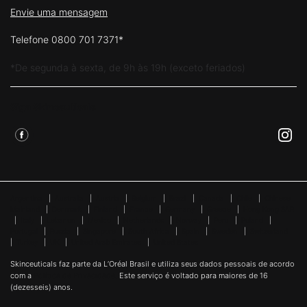
Envie uma mensagem
Telefone 0800 701 7371*
*De segunda à sexta, de 9h às 19h (exceto feriados)
Siga Skinceuticals
Argentina
|
Australia
|
Austria
|
Belgium
|
Brazil
|
Canada
|
Chile
|
Chinese
Mainland
|
Denmark
|
Finland
|
France
|
Germany
|
Greece
|
Hong Kong SAR
|
Italy
|
Lebanon
|
Mexico
|
Netherlands
|
Norway
|
Peru
|
Poland
|
Portugal
|
Russia
|
Singapore
|
South Africa
|
Spain
|
Sweden
|
Switzerland
|
Turkey
|
UK
|
United Arab Emirates
|
United States
Skinceuticals faz parte da L’Oréal Brasil e utiliza seus dados pessoais de acordo
com a
Política de Privacidade.
Este serviço é voltado para maiores de 16
(dezesseis) anos.