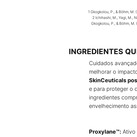
1 Gkogkolou, P., & Böhm, M.
2 Ichihashi, M., Yagi, M.,
Gkogkolou, P., & Böhm, M. 
INGREDIENTES QU
Cuidados avançado
melhorar o impacto
SkinCeuticals pos
e para proteger o 
ingredientes compr
envelhecimento ass
Proxylane™:
Ativo 