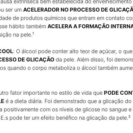
causa extrínseca bem estabelecida do envelhecimento 
u ser um
ACELERADOR NO PROCESSO DE GLICAÇ
dade de produtos químicos que entram em contato co
esse hábito também
ACELERA A FORMAÇÃO INTERNA 
ção na pele.¹
COOL
: O álcool pode conter alto teor de açúcar, o que
CESSO DE GLICAÇÃO
da pele. Além disso, foi demon
os quando o corpo metaboliza o álcool também aume
utro fator importante no estilo de vida que
PODE CONT
LE
é a dieta diária. Foi demonstrado que a glicação d
na positivamente com os níveis de glicose no sangue 
E.s pode ter um efeito benéfico na glicação da pele.³