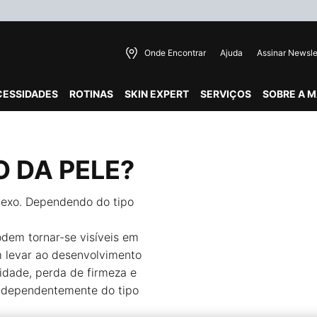
Onde Encontrar
Ajuda
Assinar Newsle
CESSIDADES
ROTINAS
SKIN EXPERT
SERVIÇOS
SOBRE A 
O DA PELE?
lexo. Dependendo do tipo
odem tornar-se visíveis em
 levar ao desenvolvimento
acidade, perda de firmeza e
Independentemente do tipo