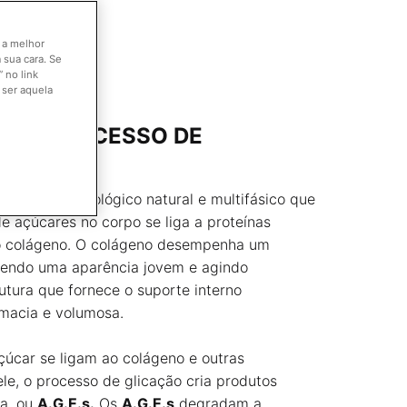
o a melhor
 sua cara. Se
 no link
 ser aquela
E O PROCESSO DE
processo fisiológico natural e multifásico que
e açúcares no corpo se liga a proteínas
 o colágeno. O colágeno desempenha um
vendo uma aparência jovem e agindo
tura que fornece o suporte interno
macia e volumosa.
úcar se ligam ao colágeno e outras
le, o processo de glicação cria produtos
da, ou
A.G.E.s.
Os
A.G.E.s
degradam a