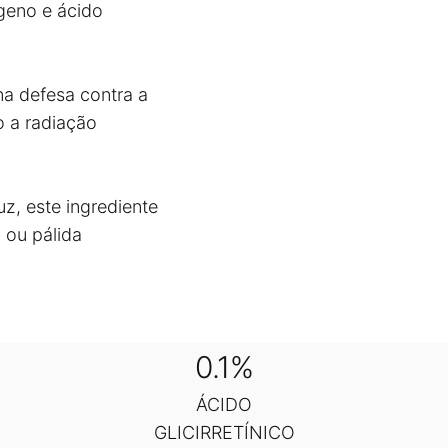
geno e ácido
na defesa contra a
o a radiação
z, este ingrediente
 ou pálida
0.1%
ÁCIDO
GLICIRRETÍNICO