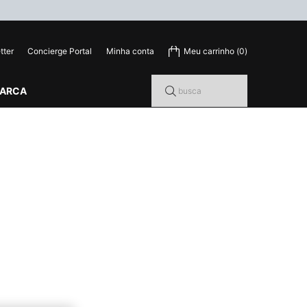
tter
Concierge Portal
Minha conta
Meu carrinho
0
0 product in cart
MARCA
busca