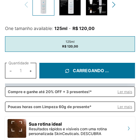
One tamanho available:
125ml
-
R$ 120,00
125ml
Selected
, 1 of 1
R$ 120,00
Quantidade
CARREGANDO ...
−
+
Compre e
ganhe até 20% OFF + 3 presentes!*
Ler mais
Poucas horas com Limpeza 60g de presente*
Ler mais
Sua rotina ideal
Resultados rápidos e visíveis com uma rotina
personalizada SkinCeuticals. DESCUBRA