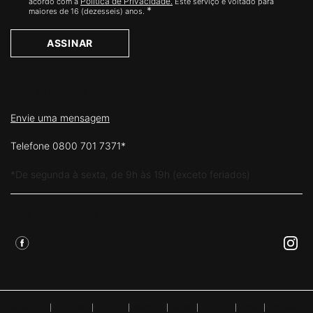
Política de Privacidade.
acordo com a
Este serviço é voltado para
*
maiores de 16 (dezesseis) anos.
ASSINAR
FALE CONOSCO
Envie uma mensagem
Telefone 0800 701 7371*
*De segunda à sexta, de 9h às 19h (exceto feriados)
Siga Skinceuticals
Argentina
|
Australia
|
Austria
|
Belgium
|
Brazil
|
Canada
|
Chile
|
Chinese