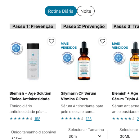
Rotina Diária
Noite
Passo 1: Prevenção
Passo 2: Prevenção
Passo 3: Tr
MAIS
MAIS
VENDIDOS
VENDIDOS
Blemish + Age Solution
Silymarin CF Sérum
Blemish + Age
Tônico Antioleosidade
Vitmina C Pura
Sérum Tripla 
Tônico diário
Sérum Antioxidante para
Sérum antiacne
antioleosidade pós-
pele oleosa e com
antioleosidade 
limpeza
tendência a acne
envelheciment
4
158
4
128
4
2
Selecionar Tamanho
Seleciona
Único tamanho disponível
125ml