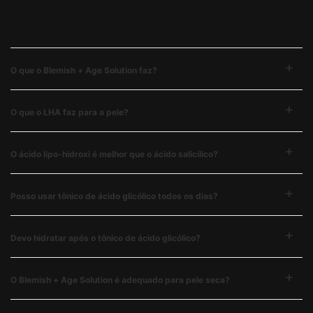
Dúvidas frequentes sobre o
Blemish + Age Solution
O que o Blemish + Age Solution faz?
O que o LHA faz para a pele?
O ácido lipo-hidroxi é melhor que o ácido salicílico?
Posso usar tônico de ácido glicólico todos os dias?
Devo hidratar após o tônico de ácido glicólico?
O Blemish + Age Solution é adequado para pele seca?