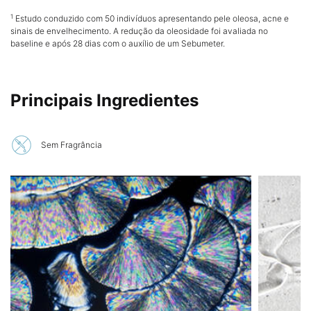
1
Estudo conduzido com 50 indivíduos apresentando pele oleosa, acne e
sinais de envelhecimento. A redução da oleosidade foi avaliada no
baseline e após 28 dias com o auxílio de um Sebumeter.
PDP Product The Science Behind
PDP Product Hero Banner
PDP Product Ingredients Section
Principais Ingredientes
Sem Fragrância