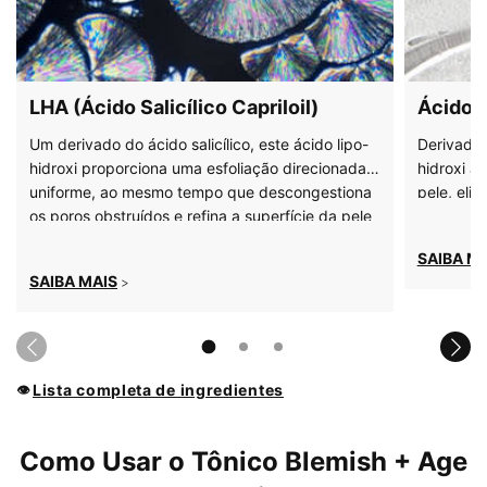
LHA (Ácido Salicílico Capriloil)
Ácido G
Um derivado do ácido salicílico, este ácido lipo-
Derivado 
hidroxi proporciona uma esfoliação direcionada e
hidroxi aj
uniforme, ao mesmo tempo que descongestiona
pele, eli
os poros obstruídos e refina a superfície da pele
para melh
pele
SAIBA M
SAIBA MAIS
>
Lista completa de ingredientes
👁
PDP Product How to Use Section
Como Usar o Tônico Blemish + Age