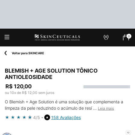
0
Onde
Meu
0 produ
Encontrar
carrin
Main content
Voltar para SKINCARE
BLEMISH + AGE SOLUTION TÔNICO
ANTIOLEOSIDADE
R$ 120,00
ou
10
x de
R$ 12,00
sem juros
O Blemish + Age Solution é uma solução que complementa a
limpeza da pele reduzindo o acúmulo de resí ...
Leia mais
4/5
158 Avaliações