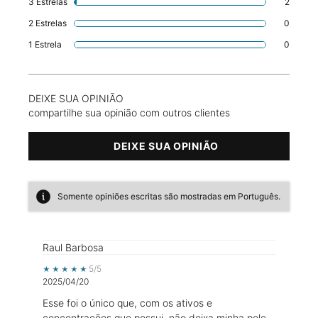
3 Estrelas
2
2 revie
2 Estrelas
0
1 revie
1 Estrela
0
1 revie
DEIXE SUA OPINIÃO
compartilhe sua opinião com outros clientes
DEIXE SUA OPINIÃO
Somente opiniões escritas são mostradas em Português.
Raul Barbosa
5 out of 5 stars.
5/5
2025/04/20
Esse foi o único que, com os ativos e
concentrações que possui, não deixa minha pele