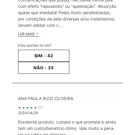
com efeito “repuxando” ou “queimação”. Absorção
quase que imediata! Peles muito sensibilizadas,
por condições de pele diversas e/ou tratamentos,
devem utilizar com c...
LER MAIS
Esta opinião foi útil?
SIM -
42
NÃO -
35
ANA PAULA RIZZI OLIVEIRA
5 out of 5 stars.
5/5
2024/04/29
Excelente produto, cumpre o que promete e ainda
tem um custo/beneficio ótimo. Vale muito a pena
ter na rotina de skincare.