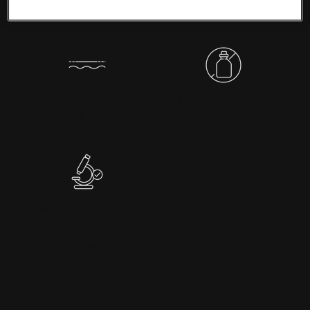
de poros e cravos
Uniformização do tom e
Livre de fragrâncias
textura da pele
sintéticas
Ideal para complementar
os procedimentos
estéticos dermatológicos.
Consulte seu
Dermatologista para o
protocolo invidivualizado.
PDP Product Details Section