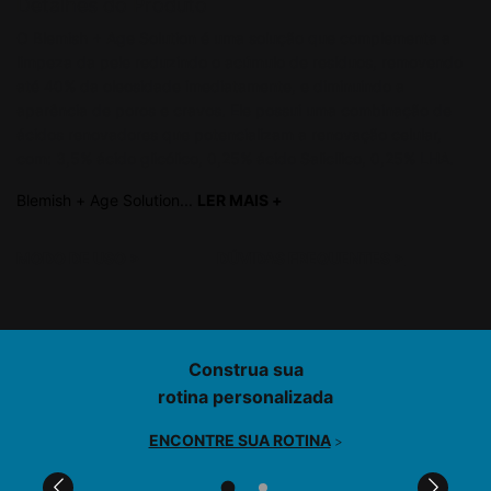
Detalhes do Produto
O Blemish + Age Solution é uma solução que complementa a
limpeza da pele reduzindo o acúmulo de resíduos, removendo
até 40% da oleosidade imediatamente, e diminuindo a
aparência de poros e cravos. Ele possui uma combinação de
ácidos renovadores que potencializam a renovação celular,
com: 3,5% ácido glicólico, 0,25% ácido Salicílico, 0,25% LHA.
Blemish + Age Solution...
LER MAIS +
read more
MODO DE USO
>
DÚVIDAS FREQUENTES
>
PDP Product Find Services Section
Construa sua
rotina personalizada
ENCONTRE SUA ROTINA
>