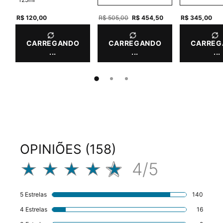
R$ 120,00
Old price
R$ 505,00
New price
R$ 454,50
R$ 345,00
CARREGANDO
CARREGANDO
CARREG
...
...
...
PDP Product Integrated Skincare Section
Avaliações
OPINIÕES (158)
4/5
4 out of 5 stars.
5 Estrelas
140
140 rev
4 Estrelas
16
16 revi