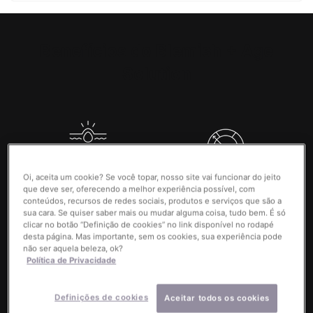
PDP Product Benefits Section
Benefícios do Blemish + Age
Solution
Auxilia no tratamento da
Remoção do excesso de
Oi, aceita um cookie? Se você topar, nosso site vai funcionar do jeito
acne e na melhora dos
resíduos e redução da
que deve ser, oferecendo a melhor experiência possível, com
sinais visíveis de
oleosidade
conteúdos, recursos de redes sociais, produtos e serviços que são a
envelhecimento
sua cara. Se quiser saber mais ou mudar alguma coisa, tudo bem. É só
clicar no botão “Definição de cookies” no link disponível no rodapé
desta página. Mas importante, sem os cookies, sua experiência pode
não ser aquela beleza, ok?
Política de Privacidade
Definições de cookies
Aceitar todos os cookies
Desobstrução dos poros
Diminuição da aparência