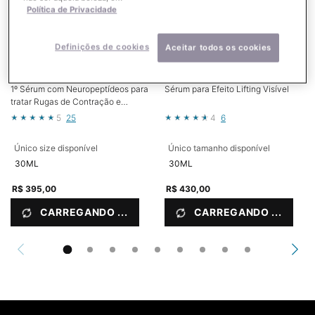
Política de Privacidade
Definições de cookies
Aceitar todos os cookies
P-TIOX
A.G.E. INTERRUPTER ULTRA
SERUM
1º Sérum com Neuropeptídeos para
Sérum para Efeito Lifting Visível
tratar Rugas de Contração e
Textura da Pele¹
5
25
4
6
Único size disponível
Único tamanho disponível
30ML
30ML
R$ 395,00
R$ 430,00
CARREGANDO ...
CARREGANDO ...