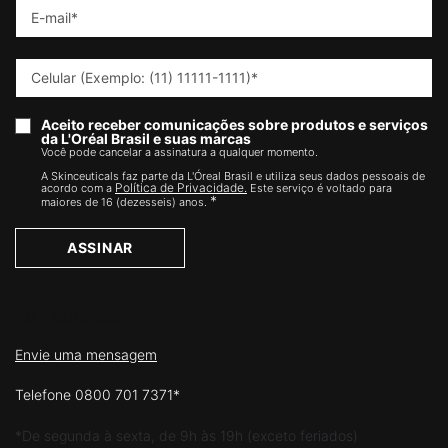
E-mail
*
Celular (Exemplo: (11) 11111-1111)
*
Aceito receber comunicações sobre produtos e serviços
da L'Oréal Brasil e suas marcas
Você pode cancelar a assinatura a qualquer momento.​
A Skinceuticals faz parte da L'Óreal Brasil e utiliza seus dados pessoais de
Política de Privacidade.
acordo com a
Este serviço é voltado para
*
maiores de 16 (dezesseis) anos.
ASSINAR
FALE CONOSCO
Envie uma mensagem
Telefone 0800 701 7371*
*De segunda à sexta, de 9h às 19h (exceto feriados)