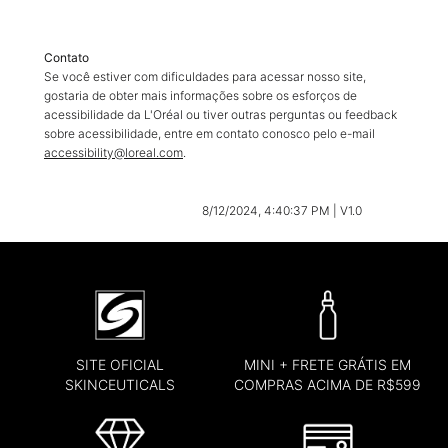
Contato
Se você estiver com dificuldades para acessar nosso site,
gostaria de obter mais informações sobre os esforços de
acessibilidade da L'Oréal ou tiver outras perguntas ou feedback
sobre acessibilidade, entre em contato conosco pelo e-mail
accessibility@loreal.com
.
8/12/2024, 4:40:37 PM
|
V1.0
SITE OFICIAL
MINI + FRETE GRÁTIS EM
SKINCEUTICALS
COMPRAS ACIMA DE R$599