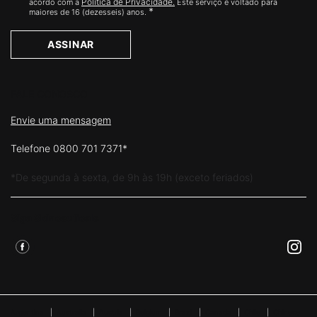
Política de Privacidade.
acordo com a
Este serviço é voltado para
*
maiores de 16 (dezesseis) anos.
ASSINAR
FALE CONOSCO
Envie uma mensagem
Telefone 0800 701 7371*
*De segunda à sexta, de 9h às 19h (exceto feriados)
Siga Skinceuticals
Argentina
|
Australia
|
Austria
|
Belgium
|
Brazil
|
Canada
|
Chile
|
Chinese