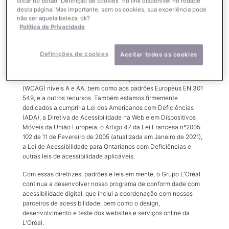
clicar no botão “Definição de cookies” no link disponível no rodapé
inclusão de pessoas com deficiência e garantir que todos os
desta página. Mas importante, sem os cookies, sua experiência pode
clientes da L'Oréal tenham uma experiência de usuário
não ser aquela beleza, ok?
acessível.
Política de Privacidade
Definições de cookies
Aceitar todos os cookies
Padrões de Acessibilidade Digital
Estamos nos esforçando para atender ao padrão internacional
do W3C, Diretrizes de Acessibilidade para Conteúdo da Web 2.2
(WCAG) níveis A e AA, bem como aos padrões Europeus EN 301
549, e a outros recursos. Também estamos firmemente
dedicados a cumprir a Lei dos Americanos com Deficiências
(ADA), a Diretiva de Acessibilidade na Web e em Dispositivos
Móveis da União Europeia, o Artigo 47 da Lei Francesa n°2005-
102 de 11 de Fevereiro de 2005 (atualizada em Janeiro de 2021),
a Lei de Acessibilidade para Ontarianos com Deficiências e
outras leis de acessibilidade aplicáveis.
Com essas diretrizes, padrões e leis em mente, o Grupo L'Oréal
continua a desenvolver nosso programa de conformidade com
acessibilidade digital, que inclui a coordenação com nossos
parceiros de acessibilidade, bem como o design,
desenvolvimento e teste dos websites e serviços online da
L'Oréal.