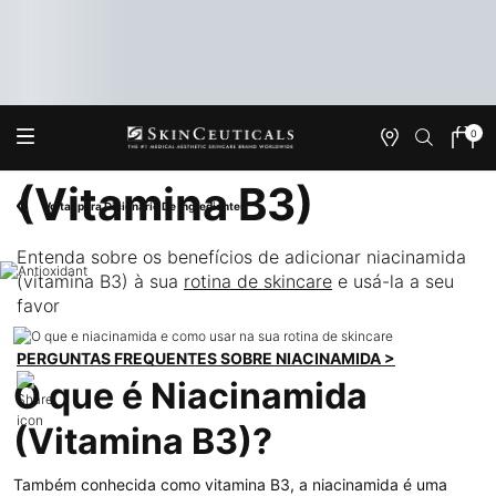
Niacinamida
0
Onde
Meu
0 produ
Encontrar
carrin
Main content
(Vitamina B3)
Voltar para Dicionário De Ingredientes
Entenda sobre os benefícios de adicionar niacinamida
(vitamina B3) à sua
rotina de skincare
e usá-la a seu
favor
PERGUNTAS FREQUENTES SOBRE NIACINAMIDA >
O que é Niacinamida
(Vitamina B3)?
Também conhecida como vitamina B3, a niacinamida é uma