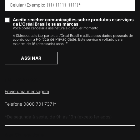
Celular (Exemplo: (11) 11111-1111)
*
Aceito receber comunicações sobre produtos e serviços
da L'Oréal Brasil e suas marcas
Você pode cancelar a assinatura a qualquer momento.​
A Skinceuticals faz parte da L'Óreal Brasil e utiliza seus dados pessoais de
Política de Privacidade.
acordo com a
Este serviço é voltado para
*
maiores de 16 (dezesseis) anos.
ASSINAR
FALE CONOSCO
Envie uma mensagem
Telefone 0800 701 7371*
*De segunda à sexta, de 9h às 19h (exceto feriados)
Siga Skinceuticals