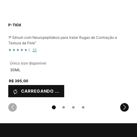
P-TIOX
A
1º Sérum com Neuropeptídeos para tratar Rugas de Contração e
A.
Textura da Pele¹
li
5
25
Único size disponível
Ú
30ML
R$ 395,00
R
CARREGANDO ...