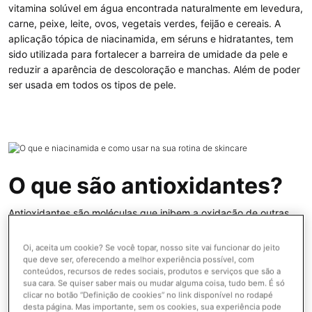
vitamina solúvel em água encontrada naturalmente em levedura,
carne, peixe, leite, ovos, vegetais verdes, feijão e cereais. A
aplicação tópica de niacinamida, em
séruns
e
hidratantes
, tem
sido utilizada para fortalecer a barreira de umidade da pele e
reduzir a aparência de descoloração e manchas. Além de poder
ser usada em todos os tipos de pele.
O que são antioxidantes?
Antioxidantes são moléculas que inibem a oxidação de outras
moléculas, ajudando a prevenir os sinais visíveis de
envelhecimento causados pelos radicais livres. A niacinamida
Oi, aceita um cookie? Se você topar, nosso site vai funcionar do jeito
oferece benefícios antioxidantes, como proteção contra
que deve ser, oferecendo a melhor experiência possível, com
conteúdos, recursos de redes sociais, produtos e serviços que são a
agressores ambientais e melhora da função de barreira,
sua cara. Se quiser saber mais ou mudar alguma coisa, tudo bem. É só
mantendo a pele equilibrada e saudável. Como os antioxidantes
clicar no botão “Definição de cookies” no link disponível no rodapé
são essenciais para o DNA da marca, especialmente quando
desta página. Mas importante, sem os cookies, sua experiência pode