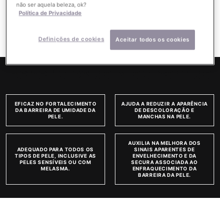
não ser aquela beleza, ok?
combinados com tratamentos profissionais, a SkinCeuticals é a
Política de Privacidade
Autoridade em Antioxidantes.
Definições de cookies
Aceitar todos os cookies
Benefícios da Niacinamida
EFICAZ NO FORTALECIMENTO
AJUDA A REDUZIR A APARÊNCIA
DA BARREIRA DE UMIDADE DA
DE DESCOLORAÇÃO E
PELE.
MANCHAS NA PELE.
AUXILIA NA MELHORA DOS
ADEQUADO PARA TODOS OS
SINAIS APARENTES DE
TIPOS DE PELE, INCLUSIVE AS
ENVELHECIMENTO E DA
PELES SENSÍVEIS OU COM
SECURA ASSOCIADA AO
MELASMA.
ENFRAQUECIMENTO DA
BARREIRA DA PELE.