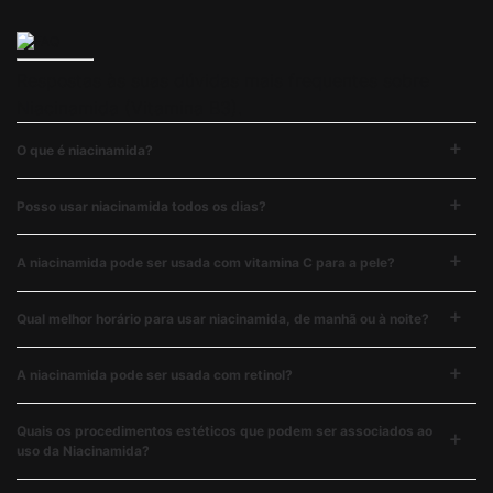
Respostas às suas dúvidas mais frequentes sobre
Niacinamida (Vitamina B3).
O que é niacinamida?
Posso usar niacinamida todos os dias?
A niacinamida pode ser usada com vitamina C para a pele?
Qual melhor horário para usar niacinamida, de manhã ou à noite?
A niacinamida pode ser usada com retinol?
Quais os procedimentos estéticos que podem ser associados ao
uso da Niacinamida?