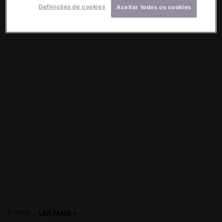
Definições de cookies
Aceitar todos os cookies
Testado por dermatologistas em todo mundo
, o
P-TIOX
foi
desenvolvido para ser o parceiro ideal do seu
dermatologista
,
complementando o procedimento injetável com
toxina
botulínica
em todas as áreas da face⁵ e atuando como o
1º
sérum que prolonga os efeitos da toxina botulínica
¹
no dia a
dia.
No entanto, para quem deseja os resultados sem agulhas,
P-
TIOX
também atua perfeitamente como único tratamento anti-
idade para corrigir e prevenir rugas de expressão, sem a
necessidade de intervenção clínica.
Além de prolongar resultados
, o P-TIOX
é a solução anti-
idade nº 1
para quem não faz o procedimento de toxina
botulínica
⁵, mas deseja resultados rejuvenescedores visíveis, e
a fórmula indispensável para quem faz o procedimento e
deseja ir além, estendendo seus resultados por muito mais
tempo.
P-TIOX...
LER MAIS +
read more