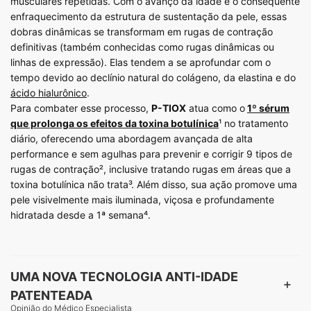
musculares repetidas. Com o avanço da idade e o consequente
enfraquecimento da estrutura de sustentação da pele, essas
dobras dinâmicas se transformam em rugas de contração
definitivas (também conhecidas como rugas dinâmicas ou
linhas de expressão). Elas tendem a se aprofundar com o
tempo devido ao declínio natural do colágeno, da elastina e do
ácido hialurônico
.
Para combater esse processo,
P-TIOX
atua como o
1º sérum
que prolonga os efeitos da toxina botulínica
¹ no tratamento
diário, oferecendo uma abordagem avançada de alta
performance e sem agulhas para prevenir e corrigir 9 tipos de
rugas de contração², inclusive tratando rugas em áreas que a
toxina botulínica não trata³. Além disso, sua ação promove uma
pele visivelmente mais iluminada, viçosa e profundamente
hidratada desde a 1ª semana⁴.
UMA NOVA TECNOLOGIA ANTI-IDADE
PATENTEADA
Opinião do Médico Especialista