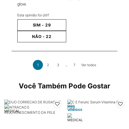
glow.
Esta opinião foi útil?
SIM -
29
NÃO -
22
análises de produto
1
2
3
...
7
Ver todos
Page 1 of 7. Current page
PDP Slot 1 Section
Você Também Pode Gostar
MAIS
VENDIDOS