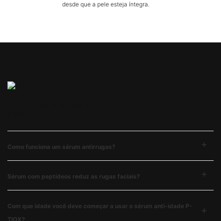
desde que a pele esteja íntegra.
PDP FAQs Section
Dúvidas frequentes sobre o
P-TIOX
Como funciona um sérum antirrugas?​
Sérum com peptídeos reduz as rugas faciais?​​
Com que idade você deve começar a usar o sérum anti-idade P-
TIOX?