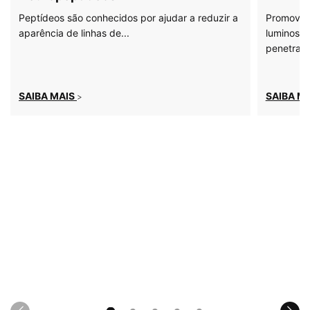
Peptídeos são conhecidos por ajudar a reduzir a
Promove u
aparência de linhas de...
luminosid
penetraçã
SAIBA MAIS
SAIBA M
>