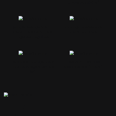
5
toxina botulínica
Solução avançada anti-
Prolonga os efeitos da
idade: Tratamento para
toxina botulínica¹
rugas
sem agulhas
Estimula a produção de 4
Pele com
2,6X
mais
7
tipos de colágeno
em até
elasticidade e firmeza
.
7
3x
PDP Product Details Section
P-TIOX