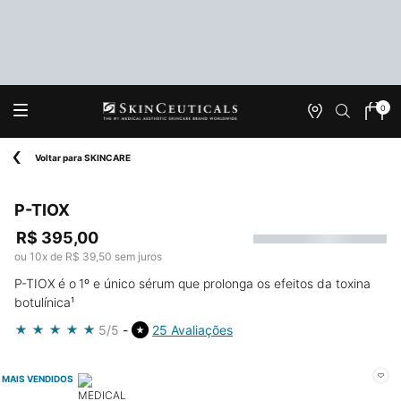
0
Onde
Meu
0 produ
Encontrar
carrin
Main content
Voltar para SKINCARE
P-TIOX
R$ 395,00
ou
10
x de
R$ 39,50
sem juros
P-TIOX é o 1º e único sérum que prolonga os efeitos da toxina
botulínica¹
5/5
25 Avaliações
MAIS VENDIDOS