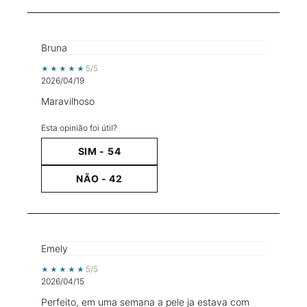
Bruna
5 out of 5 stars.
5/5
2026/04/19
Maravilhoso
Esta opinião foi útil?
SIM -
54
NÃO -
42
Emely
5 out of 5 stars.
5/5
2026/04/15
Perfeito, em uma semana a pele ja estava com