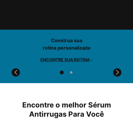
MODO DE USO
>
DÚVIDAS FREQUENTES
>
PDP Product Find Services Section
Construa sua
rotina personalizada
ENCONTRE SUA ROTINA
>
Comparison Table for PDPs
Encontre o melhor Sérum
Antirrugas Para Você