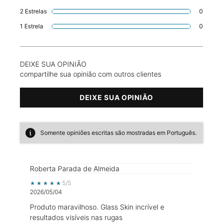
2 Estrelas
0
1 revie
1 Estrela
0
1 revie
DEIXE SUA OPINIÃO
compartilhe sua opinião com outros clientes
DEIXE SUA OPINIÃO
Somente opiniões escritas são mostradas em Português.
Roberta Parada de Almeida
5 out of 5 stars.
5/5
2026/05/04
Produto maravilhoso. Glass Skin incrível e
resultados visíveis nas rugas