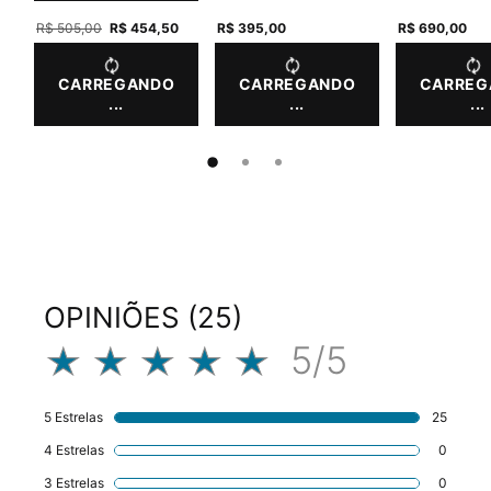
Old price
R$ 505,00
New price
R$ 454,50
R$ 395,00
R$ 690,00
CARREGANDO
CARREGANDO
CARREG
...
...
...
PDP Product Integrated Skincare Section
Avaliações
OPINIÕES (25)
5/5
5 out of 5 stars.
5 Estrelas
25
25 revi
4 Estrelas
0
1 revie
3 Estrelas
0
1 revie