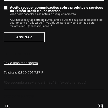
Aceito receber comunicações sobre produtos e serviços
da L'Oréal Brasil e suas marcas
Você pode cancelar a assinatura a qualquer momento.​
A Skinceuticals faz parte da L'Óreal Brasil e utiliza seus dados pessoais de
Política de Privacidade.
acordo com a
Este serviço é voltado para
*
maiores de 16 (dezesseis) anos.
ASSINAR
FALE CONOSCO
Envie uma mensagem
Telefone 0800 701 7371*
*De segunda à sexta, de 9h às 19h (exceto feriados)
Siga Skinceuticals