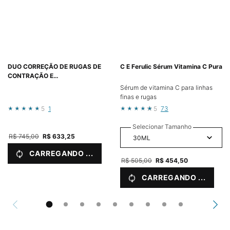
DUO CORREÇÃO DE RUGAS DE
C E Ferulic Sérum Vitamina C Pura
CONTRAÇÃO E
REJUVENESCIMENTO DA PELE
Sérum de vitamina C para linhas
finas e rugas
5
1
5
73
Selecionar Tamanho
Old price
R$ 745,00
New price
R$ 633,25
CARREGANDO ...
Old price
R$ 505,00
New price
R$ 454,50
CARREGANDO ...