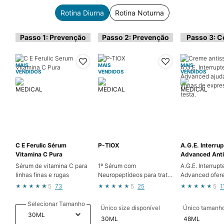
Rotina Diurna
Rotina Noturna
Passo 1: Prevenção
Passo 2: Prevenção
Passo 3: C
MAIS
MAIS
MAIS
VENDIDOS
VENDIDOS
VENDIDOS
C E Ferulic Sérum
P-TIOX
A.G.E. Interrup
Vitamina C Pura
Advanced Anti
Alta Potência
Sérum de vitamina C para
1º Sérum com
A.G.E. Interrupt
linhas finas e rugas
Neuropeptídeos para tratar
Advanced ofer
Rugas de Contração e
resultados visív
5
73
5
25
5
1
Textura da Pele¹
corrigindo linh
expressão na te
Selecionar Tamanho
Único size disponível
Único tamanho
tratando cinco 
30ML
48ML
rugas profunda