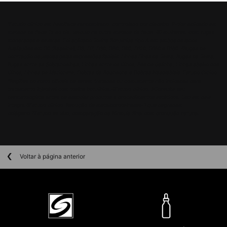
PDPs Disclaimers Section
¹Estudo clínico em hemiface randomizado, controlado por placebo. P-tiox aplicado em
metade da face 2x ao dia, veículo na outra metade da face. 40 mulheres, com rugas
moderadas e severas. Foi aplicado Toxina Botulínica tipo A em ambos os lados.
Avaliações em D0 (Baseline), D3, D7, D30, D60, D90, D120, D150 e D180. ²Rugas de
contração causadas pelas expressões faciais: Linhas Finas da Testa, Rugas da Testa,
Rugas entre as Sobrancelhas, Linhas entre os Olhos, Pés de Galinha, Linhas abaixo dos
Olhos, Linhas de Marionete, Dobras da Bochecha e Dobras Nasolabiais. Estudo Clínico.
³Regiões do rosto difíceis de serem tratadas ou comumente não indicadas para
tratamento injetável com toxina botulínica.4Estudo clínico. 5Consulte seu
dermatologista antes de associar produtos a procedimentos estéticos. Uso em pele
íntegra.6Estudo clínico. Redução de metaloproteinases-1 que degradam
colágeno.7Estudo ex vivo, comparação da fórmula final com produção natural.
Voltar à página anterior