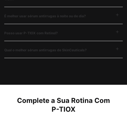
É melhor usar sérum antirrugas à noite ou de dia?
Posso usar P-TIOX com Retinol?​​​
Qual o melhor sérum antirrugas de SkinCeuticals?
PDP Complete Your Regimen Section
Complete a Sua Rotina Com
P-TIOX