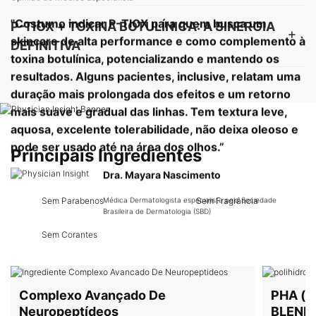
"
Costumo indicar P-TIOX para quem busca um
P-TIOX + TOXINA BOTULÍNICA: A SINERGIA
skincare de alta performance e como complemento à
DEFINITIVA
toxina botulínica, potencializando e mantendo os
resultados. Alguns pacientes, inclusive, relatam uma
duração mais prolongada dos efeitos e um retorno
PDP Product Hero Banner
mais suave e gradual das linhas. Tem textura leve,
PDP Product Ingredients Section
aquosa, excelente tolerabilidade, não deixa oleoso e
pode ser usado até na área dos olhos.
”
Principais Ingredientes
Dra. Mayara Nascimento
Sem Parabenos
Sem Fragrância
Médica Dermatologista especialista pela Sociedade
Brasileira de Dermatologia (SBD)
Sem Corantes
Complexo Avançado De
PHA (p
Neuropeptídeos
BLEND