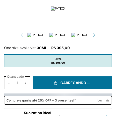
One size available:
30ML
-
R$ 395,00
30ML
Selected
, 1 of 1
R$ 395,00
Quantidade
CARREGANDO ...
−
+
Compre e
ganhe até 20% OFF + 3 presentes!*
Ler mais
Sua rotina ideal