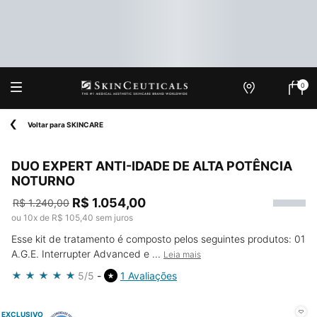
0
Onde
Meu
0 produ
Encontrar
carrin
Main content
Voltar para SKINCARE
DUO EXPERT ANTI-IDADE DE ALTA POTÊNCIA
NOTURNO
R$ 1.054,00
R$ 1.240,00
Old price
New price
ou
10
x de
R$ 105,40
sem juros
Esse kit de tratamento é composto pelos seguintes produtos: 01
A.G.E. Interrupter Advanced e ...
Leia mais
5/5
1 Avaliações
EXCLUSIVO