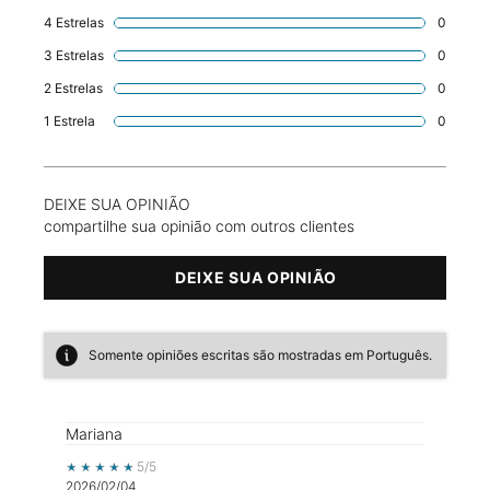
4 Estrelas
0
1 revie
3 Estrelas
0
1 revie
2 Estrelas
0
1 revie
1 Estrela
0
1 revie
DEIXE SUA OPINIÃO
compartilhe sua opinião com outros clientes
DEIXE SUA OPINIÃO
Somente opiniões escritas são mostradas em Português.
Mariana
5 out of 5 stars.
5/5
2026/02/04