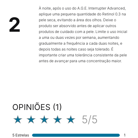
À noite, após o uso do A.G.E. Interrupter Advanced,
aplique uma pequena quantidade do Retinol 0.3 na
2
pele seca, evitando a área dos olhos. Deixe o
produto ser absorvido antes de aplicar outros
produtos de cuidado com a pele. Limite o uso inicial
a uma ou duas vezes por semana, aumentando
gradualmente a frequência a cada duas noites, e
depois todas as noites caso seja tolerado. É
importante criar uma tolerância consistente da pele
antes de avançar para uma concentração maior.
PDP FAQs Section
PDP Complete Your Regimen Section
PDP Product Integrated Skincare Section
Avaliações
OPINIÕES (1)
5/5
5 out of 5 stars.
5 Estrelas
1
1 revie