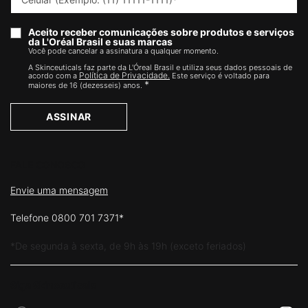
Aceito receber comunicações sobre produtos e serviços
da L'Oréal Brasil e suas marcas
Você pode cancelar a assinatura a qualquer momento.​
A Skinceuticals faz parte da L'Óreal Brasil e utiliza seus dados pessoais de
Política de Privacidade.
acordo com a
Este serviço é voltado para
*
maiores de 16 (dezesseis) anos.
ASSINAR
FALE CONOSCO
Envie uma mensagem
Telefone 0800 701 7371*
*De segunda à sexta, de 9h às 19h (exceto feriados)
Siga Skinceuticals