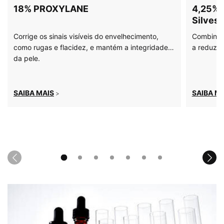
18% PROXYLANE
4,25% 
Silvest
Corrige os sinais visíveis do envelhecimento,
Combinaçã
como rugas e flacidez, e mantém a integridade
a reduzir 
da pele.
SAIBA MAIS
SAIBA M
>
PDP Product How to Use Section