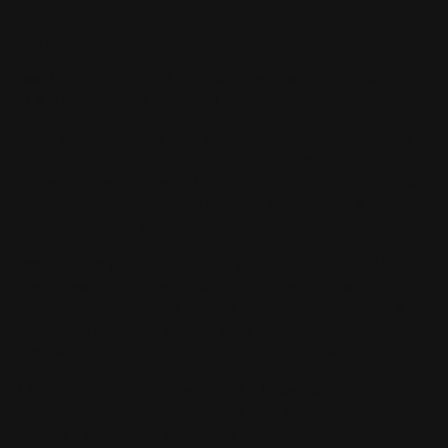
Potência Noturno
Detalhes do Produto
Esse kit de tratamento é composto pelos seguintes produtos:
01 A.G.E. Interrupter Advanced e 01 Retinol 0.3.
Com a utilização desse duo, o tratamento noturno anti-idade é
ainda mais eficaz e potente. O A.G.E. Interrupter Advanced, um
creme anti-idade de uso diário que ajuda a desacelerar sinais
visíveis do envelhecimento e proteger a pele contra a perda do
colágeno causada pela glicação.
Esse efeito se potencializa com a associação do Retinol 0.3,
que apresenta 0,3% de retinol puro em sua composição, a
tecnologia Poly-Pore que garante uma liberação contínua e
prolongada do retinol, junto do extrato calmante com o
Bisabolol que ajuda a minimizar a irritação na pele.
A.G.E. Interrupter Advanced (48ml) – Desacelera o
envelhecimento da pele com dupla ação pró-colágeno:
estimula a produção e protege da degradação do colágeno.