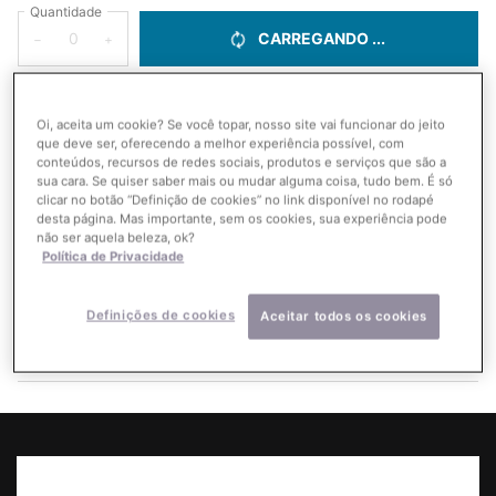
Quantidade
CARREGANDO ...
−
+
Compre e
ganhe até 20% OFF + 3 presentes!*
Ler mais
Oi, aceita um cookie? Se você topar, nosso site vai funcionar do jeito
que deve ser, oferecendo a melhor experiência possível, com
conteúdos, recursos de redes sociais, produtos e serviços que são a
Poucas horas com Limpeza 60g de presente*
Ler mais
sua cara. Se quiser saber mais ou mudar alguma coisa, tudo bem. É só
clicar no botão “Definição de cookies” no link disponível no rodapé
desta página. Mas importante, sem os cookies, sua experiência pode
Sua rotina ideal
não ser aquela beleza, ok?
Resultados rápidos e visíveis com uma rotina
Política de Privacidade
personalizada SkinCeuticals. DESCUBRA
Definições de cookies
Aceitar todos os cookies
Este kit contém
2 produtos
PDP Product Benefits Section
PDP Product Details Section