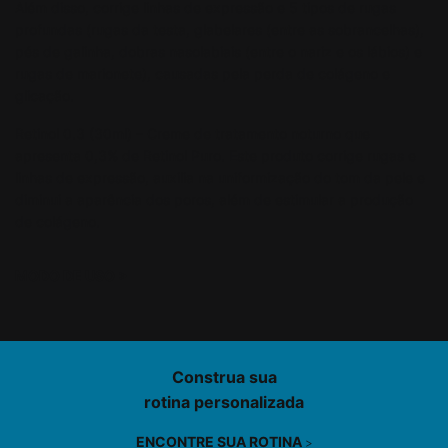
Além disso, corrige linhas de expressão e 5 tipos de rugas
profundas (rugas da testa, glabelares (entre as sobrancelhas),
pés de galinha, dobras nasolabiais (entre o nariz e os lábios) e
rugas de marionete), causadas pela perda de colágeno e
glicação.
Retinol 0.3 (30ml) – Creme de tratamento noturno que
apresenta 0,3% de Retinol Puro. Este produto corrige rugas e
linhas de expressão, auxilia na uniformização do tom da pele e
diminui a aparência dos poros, além de estimular a produção
de colágeno.
MODO DE USO
>
PDP Product Find Services Section
Construa sua
rotina personalizada
ENCONTRE SUA ROTINA
>