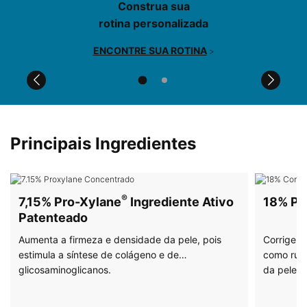
Construa sua
rotina personalizada
ENCONTRE SUA ROTINA
>
Comparison Table for PDPs
PDP Before After Section
PDP Product The Science Behind
PDP Product Hero Banner
PDP Product Ingredients Section
Principais Ingredientes
®
7,15% Pro-Xylane
Ingrediente Ativo
18% P
Patenteado
Aumenta a firmeza e densidade da pele, pois
Corrige o
estimula a síntese de colágeno e de
como ruga
glicosaminoglicanos.
da pele.