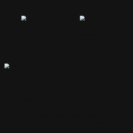
Melhora a aparência de
Reestabelece a umidade
inchaço e olheiras.
da pele seca e com sinais
de envelhecimento.
PDP Product Details Section
Duo Expert Anti-idade De Alta
Potência Rosto + Olhos​
Detalhes do Produto
A.G.E. Advanced Eye é um tratamento para a área dos olhos
combate os 10 sinais do envelhecimento, incluindo rugas, pés
de galinha, inchaço, olheiras e perda de luminosidade. Sua
fórmula com ProxylaneTM, Flavonoides de Frutas Silvestres e