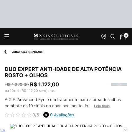
0
Onde
Meu
0 produ
Encontrar
carrin
Main content
Voltar para SKINCARE
DUO EXPERT ANTI-IDADE DE ALTA POTÊNCIA
ROSTO + OLHOS​
R$ 1.122,00
R$ 1.320,00
Old price
New price
ou
10
x de
R$ 112,20
sem juros
A.G.E. Advanced Eye é um tratamento para a área dos olhos
combate os 10 sinais do envelhecimento, in ...
Leia mais
0/5
0 Avaliações