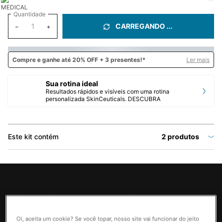
Quantidade
CARREGANDO ...
−
+
Compre e
ganhe até 20% OFF + 3 presentes!*
Ler mais
Sua rotina ideal
Resultados rápidos e visíveis com uma rotina
personalizada SkinCeuticals. DESCUBRA
Este kit contém
2 produtos
PDP Product Benefits Section
Benefícios do Duo Expert Anti-
idade De Alta Potência Rosto +
Oi, aceita um cookie? Se você topar, nosso site vai funcionar do jeito