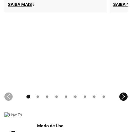
SAIBA MAIS
SAIBA M
>
PDP Product How to Use Section
Modo de Uso