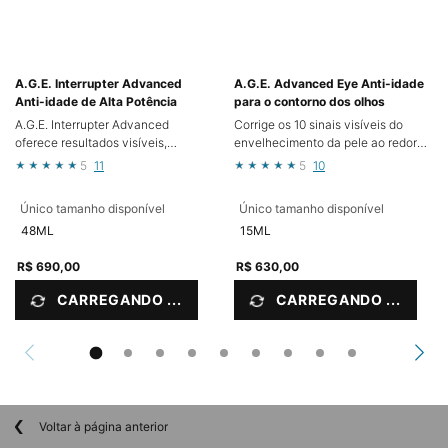
A.G.E. Interrupter Advanced
A.G.E. Advanced Eye Anti-idade
Anti-idade de Alta Potência
para o contorno dos olhos
A.G.E. Interrupter Advanced
Corrige os 10 sinais visíveis do
oferece resultados visíveis,
envelhecimento da pele ao redor
corrigindo linhas de expressão na
dos olhos
5
11
5
10
testa e
tratando cinco tipos de
rugas profundas
Único tamanho disponível
Único tamanho disponível
48ML
15ML
R$ 690,00
R$ 630,00
CARREGANDO ...
CARREGANDO ...
PDPs Disclaimers Section
Voltar à página anterior