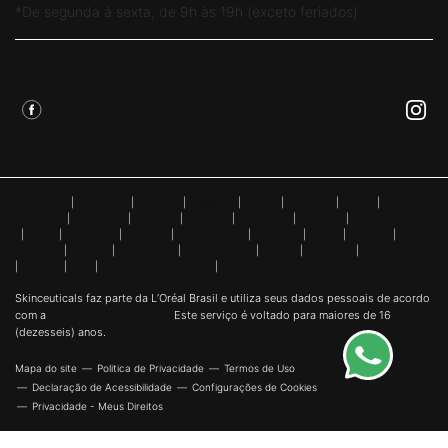
*De segunda à sexta, de 9h às 19h (exceto feriados)
Siga Skinceuticals
Argentina
|
Australia
|
Austria
|
Belgium
|
Brazil
|
Canada
|
Chile
|
Chinese
Mainland
|
Denmark
|
Finland
|
France
|
Germany
|
Greece
|
Hong Kong SAR
|
Italy
|
Lebanon
|
Mexico
|
Netherlands
|
Norway
|
Peru
|
Poland
|
Portugal
|
Russia
|
Singapore
|
South Africa
|
Spain
|
Sweden
|
Switzerland
|
Turkey
|
UK
|
United Arab Emirates
|
United States
Skinceuticals faz parte da L’Oréal Brasil e utiliza seus dados pessoais de acordo
com a
Política de Privacidade.
Este serviço é voltado para maiores de 16
(dezesseis) anos.
Mapa do site
Politica de Privacidade
Termos de Uso
Declaração de Acessibilidade
Configurações de Cookies
Privacidade - Meus Direitos