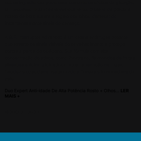
outros ingredientes poderosos combate os efeitos da glicação,
um processo natural de envelhecimento. O blend de pérola e
nitrato de boro ilumina a região dos olhos, disfarcando
instantaneamente sinais de cansaço.
A.G.E. Interrupter Advanced é um creme antirrugas potente
que reverte os sinais visíveis do envelhecimento e protege
contra a perda de colágeno. Sua fórmula com alta
concentração de ativos, como Proxylane, flavonoides de frutas
silvestres e ácido glicirretínico, atua na redução de rugas,
flacidez e opacidade, restaurando a firmeza e luminosidade da
pele.
Duo Expert Anti-idade De Alta Potência Rosto + Olhos​...
LER
MAIS +
read more
MODO DE USO
>
PDP Product Find Services Section