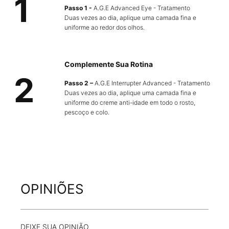
1
Passo 1 -
A.G.E Advanced Eye - Tratamento
Duas vezes ao dia, aplique uma camada fina e
uniforme ao redor dos olhos.
Complemente Sua Rotina
2
Passo 2 –
A.G.E Interrupter Advanced - Tratamento
Duas vezes ao dia, aplique uma camada fina e
uniforme do creme anti-idade em todo o rosto,
pescoço e colo.
PDP FAQs Section
PDP Complete Your Regimen Section
PDP Product Integrated Skincare Section
Avaliações
OPINIÕES
DEIXE SUA OPINIÃO