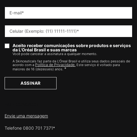
E-mail
*
Celular (Exemplo: (11) 11111-1111)
*
Aceito receber comunicações sobre produtos e serviços
da L'Oréal Brasil e suas marcas
Você pode cancelar a assinatura a qualquer momento.​
A Skinceuticals faz parte da L'Óreal Brasil e utiliza seus dados pessoais de
Política de Privacidade.
acordo com a
Este serviço é voltado para
*
maiores de 16 (dezesseis) anos.
ASSINAR
FALE CONOSCO
Envie uma mensagem
Telefone 0800 701 7371*