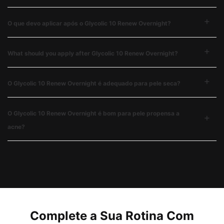
O que devo aplicar após o Glycolic 10 Renew Overnight?
What should you apply after Glycolic 10 Renew Overnight?
O Glycolic 10 Renew Overnight é adequado para pele seca?
O Glycolic 10 Renew Overnight é bom para pele propensa a
acne?
PDP Complete Your Regimen Section
Complete a Sua Rotina Com