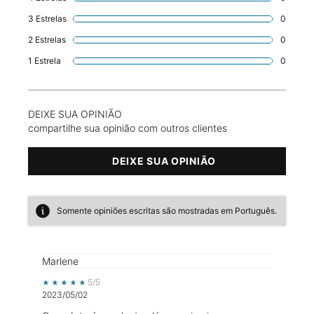
3 Estrelas
0
1 revie
2 Estrelas
0
1 revie
1 Estrela
0
1 revie
DEIXE SUA OPINIÃO
compartilhe sua opinião com outros clientes
DEIXE SUA OPINIÃO
Somente opiniões escritas são mostradas em Português.
Marlene
5 out of 5 stars.
5/5
2023/05/02