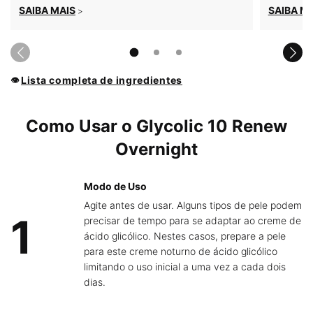
SAIBA MAIS
SAIBA M
>
Lista completa de ingredientes
👁
PDP Product How to Use Section
Como Usar o Glycolic 10 Renew
Overnight
Modo de Uso
Agite antes de usar. Alguns tipos de pele podem
1
precisar de tempo para se adaptar ao creme de
ácido glicólico. Nestes casos, prepare a pele
para este creme noturno de ácido glicólico
limitando o uso inicial a uma vez a cada dois
dias.