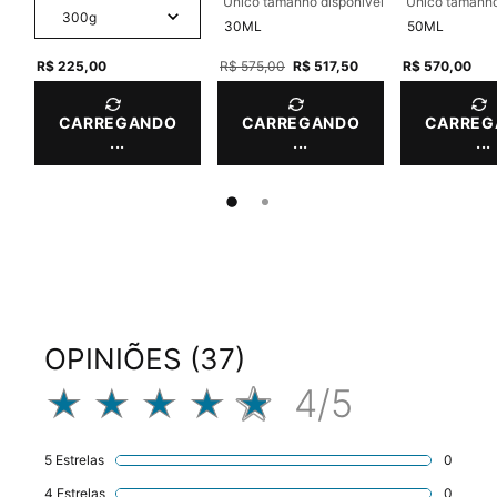
Único tamanho disponível
Único tamanho
30ML
50ML
R$ 225,00
Old price
R$ 575,00
New price
R$ 517,50
R$ 570,00
CARREGANDO
CARREGANDO
CARREG
...
...
...
PDP Product Integrated Skincare Section
Avaliações
OPINIÕES (37)
4/5
4 out of 5 stars.
5 Estrelas
0
1 revie
4 Estrelas
0
1 revie