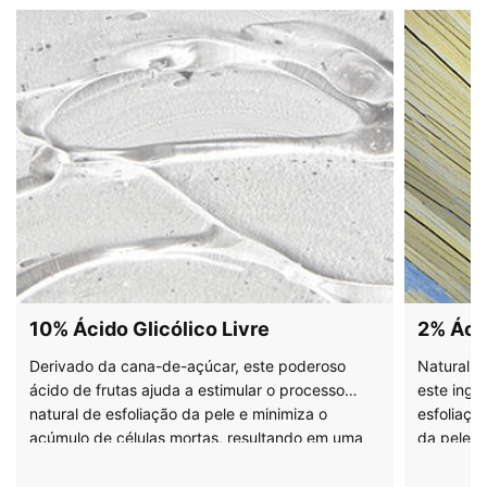
10% Ácido Glicólico Livre
2% Ácid
Derivado da cana-de-açúcar, este poderoso
Naturalm
ácido de frutas ajuda a estimular o processo
este ingr
natural de esfoliação da pele e minimiza o
esfoliaçã
acúmulo de células mortas, resultando em uma
da pele. 
melhora na aparência da textura da pele, tom e
da pele 
um aspecto mais brilhante.
promovend