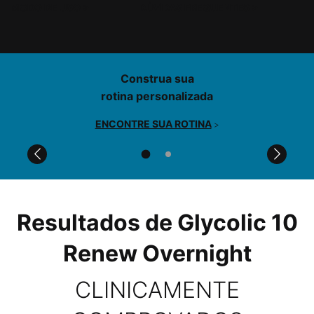
MODO DE USO
>
DÚVIDAS FREQUENTES
>
PDP Product Find Services Section
Construa sua
rotina personalizada
ENCONTRE SUA ROTINA
>
Comparison Table for PDPs
PDP Before After Section
Resultados de Glycolic 10
Renew Overnight
CLINICAMENTE