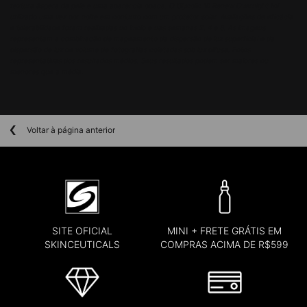
textura áspera da pele e uma aparência opaca. O Glycolic 10 Renew Overnight foi
utilizado uma vez por noite em conjunto com um protetor solar. Avaliações de eficácia
e tolerabilidade foram realizadas no início e nas semanas 2, 4 e 8. As imagens
representam a combinação de mapeamento da dispersão de luz superficial e da
dispersão de luz de volume de fotografias coletadas sob luz difusa. Fotos
representativas dos resultados médios. Seus resultados podem ser maiores ou
menores que a média.
Voltar à página anterior
SITE OFICIAL
MINI + FRETE GRÁTIS EM
SKINCEUTICALS
COMPRAS ACIMA DE R$599