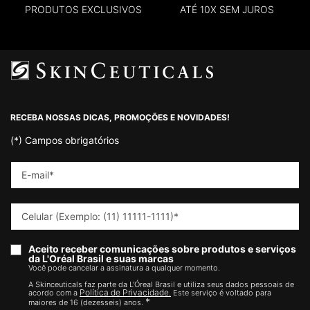
PRODUTOS EXCLUSIVOS
ATÉ 10X SEM JUROS
Footer navigation
RECEBA NOSSAS DICAS, PROMOÇÕES E NOVIDADES!
(*)
Campos obrigatórios
E-mail
*
Celular (Exemplo: (11) 11111-1111)
*
Aceito receber comunicações sobre produtos e serviços
da L'Oréal Brasil e suas marcas
Você pode cancelar a assinatura a qualquer momento.​
A Skinceuticals faz parte da L'Óreal Brasil e utiliza seus dados pessoais de
Política de Privacidade.
acordo com a
Este serviço é voltado para
*
maiores de 16 (dezesseis) anos.