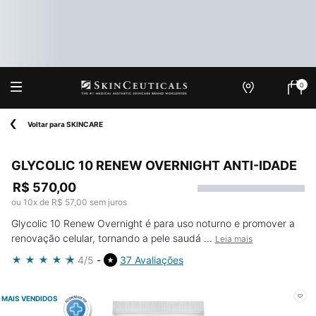
0
Onde
Meu
0 produ
Encontrar
carrin
Main content
Voltar para SKINCARE
GLYCOLIC 10 RENEW OVERNIGHT ANTI-IDADE
R$ 570,00
ou
10
x de
R$ 57,00
sem juros
Glycolic 10 Renew Overnight é para uso noturno e promover a
renovação celular, tornando a pele saudá ...
Leia mais
4/5
37 Avaliações
MAIS VENDIDOS