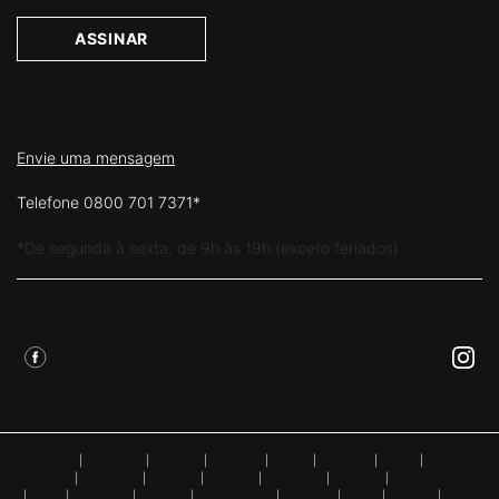
ASSINAR
FALE CONOSCO
Envie uma mensagem
Telefone 0800 701 7371*
*De segunda à sexta, de 9h às 19h (exceto feriados)
Siga Skinceuticals
Argentina
|
Australia
|
Austria
|
Belgium
|
Brazil
|
Canada
|
Chile
|
Chinese
Mainland
|
Denmark
|
Finland
|
France
|
Germany
|
Greece
|
Hong Kong SAR
|
Italy
|
Lebanon
|
Mexico
|
Netherlands
|
Norway
|
Peru
|
Poland
|