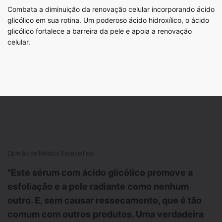
Combata a diminuição da renovação celular incorporando ácido
glicólico em sua rotina. Um poderoso ácido hidroxílico, o ácido
glicólico fortalece a barreira da pele e apoia a renovação
celular.
PDP Product Hero Banner
Opinião do Médico Especialista
"Este sérum com ácido glicólico promove a
esfoliação e a pele radiante como nenhum
outro. E, sem causar ressecamento, que é tão
comum com outros produtos. Uma verdadeira