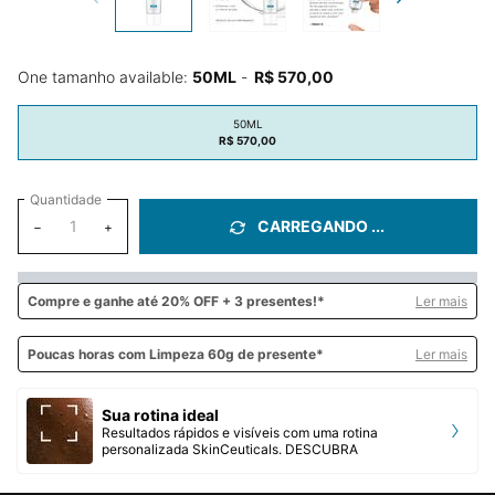
One tamanho available:
50ML
-
R$ 570,00
50ML
Selected
, 1 of 1
R$ 570,00
Quantidade
CARREGANDO ...
−
+
Compre e
ganhe até 20% OFF + 3 presentes!*
Ler mais
Poucas horas com Limpeza 60g de presente*
Ler mais
Sua rotina ideal
Resultados rápidos e visíveis com uma rotina
personalizada SkinCeuticals. DESCUBRA