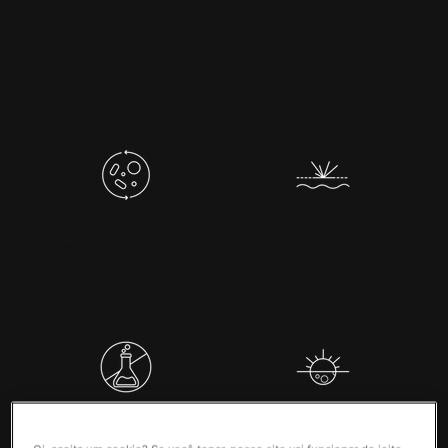
PDP Product Benefits Section
Benefícios do Glycolic 10 Renew
Overnight
Promover a renovação
+36% pele mais luminosa
celular (10% de ácido
glicólico livre), tornando a
pele mais uniforme
Sem corantes e
Testado e tolerado para
fragrâncias
uso noturno