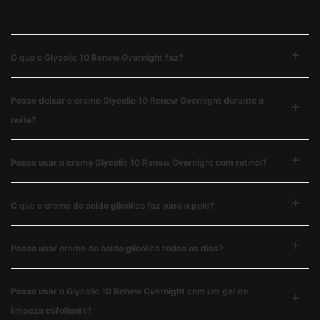
Glycolic 10 Renew Overnight
O que o Glycolic 10 Renew Overnight faz?
Posso deixar o creme Glycolic 10 Renew Overnight durante a
noite?
Posso usar o creme Glycolic 10 Renew Overnight com retinol?
O que o creme de ácido glicólico faz para a pele?
Posso usar creme de ácido glicólico todos os dias?
Posso usar o Glycolic 10 Renew Overnight com um gel de
limpeza esfoliante?