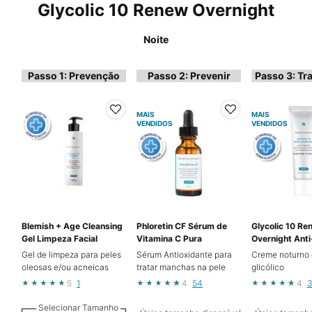
Glycolic 10 Renew Overnight
Noite
Passo 1: Prevenção
Passo 2: Prevenir
Passo 3: Tr
MAIS
MAIS
VENDIDOS
VENDIDOS
Blemish + Age Cleansing
Phloretin CF Sérum de
Glycolic 10 Re
Gel Limpeza Facial
Vitamina C Pura
Overnight Anti
Gel de limpeza para peles
Sérum Antioxidante para
Creme noturno 
oleosas e/ou acneicas
tratar manchas na pele
glicólico
5
1
4
54
4
Selecionar Tamanho