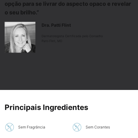
opção para se livrar do aspecto opaco e revelar
o seu brilho.”
Dra. Patti Flint
Dermatologista Certificada pelo Conselho
Patti Flint, MD
PDP Product Ingredients Section
Principais Ingredientes
Sem Fragrância
Sem Corantes