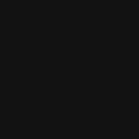
Produto
livre de óleo, ideal para pele oleosa e com tendência
ão ambiental avançada, reduz a oleosidade, melhora a
a pele e reduz as linhas finas.
 de vitamina C inovador para pele oleosa e com
ina sinérgica de 0,5% de silimarina, 15% de ácido l-
ferúlico e 0,5% de ácido salicílico.
óleo e possui eficácia clinicamente comprovadana
em excesso e prevenção poros dilatados. Os
cidade de neutralizar os radicais livres e prevenir o
sse benefício antioxidante especifico para peles
melhora a aparência de linhas finas e rugas, ao mesmo
ra da pele uniformiza o tom.
DÚVIDAS FREQUENTES
>