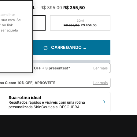
ed tamanho:
15ML
-
R$ 395,00
R$ 355,50
Old price
New price
o a melhor
 sua cara. Se
15ML
30ml
 no link
Selected
The product variation is out of stock,
, 1 of 2
Selected
The product variation is out of stock,
, 2 of 2
R$ 395,00
Old price
New price
R$ 355,50
R$ 505,00
Old price
New price
R$ 454,50
 ser aquela
idade
CARREGANDO ...
+
e e
ganhe até 20% OFF + 3 presentes!*
Ler mais
ina C
com 10% OFF, APROVEITE!
Ler mais
Sua rotina ideal
Resultados rápidos e visíveis com uma rotina
personalizada SkinCeuticals. DESCUBRA