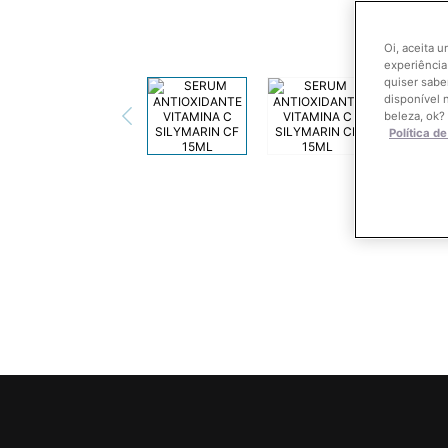
Oi, aceita 
experiência
quiser sabe
disponível 
beleza, ok?
Política d
PDP Product Benefits Section