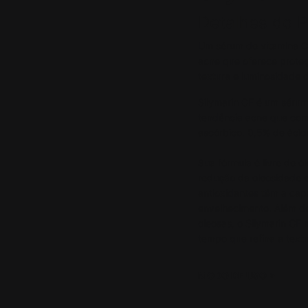
Detalhes do 
Um sérum de vitamina C 
acne que oferece proteç
textura e luminosidade d
Silymarin CF é um sérum
tendência acne que comb
ascórbico, 0,5% de ácido 
Sua fórmula é livre de 
redução da oleosidade 
antioxidantes têm a capa
envelhecimento. Além de
oleosas, o Silymarin CF 
tempo que refina a textu
MODO DE USO
>