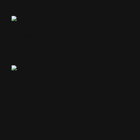
Uniformiza o tom e melhora a
luminosidade da pele
ora a aparência das linhas finas
 CF