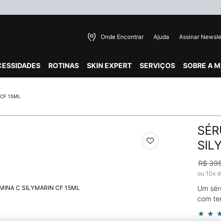
Onde Encontrar
Ajuda
Assinar Newsle
CESSIDADES
ROTINAS
SKIN EXPERT
SERVIÇOS
SOBRE A 
 CF 15ML
SÉR
SIL
R$ 39
Old p
New 
ou
10
x 
Um séru
com ten