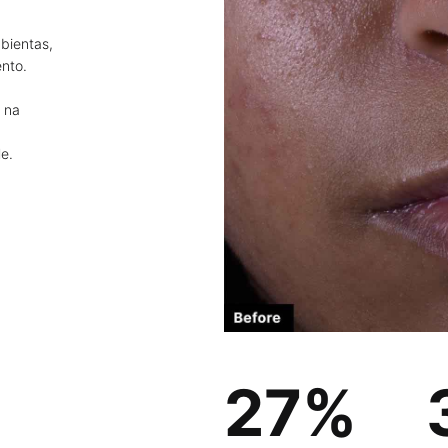
bientas,
ento.
 na
e.
27%