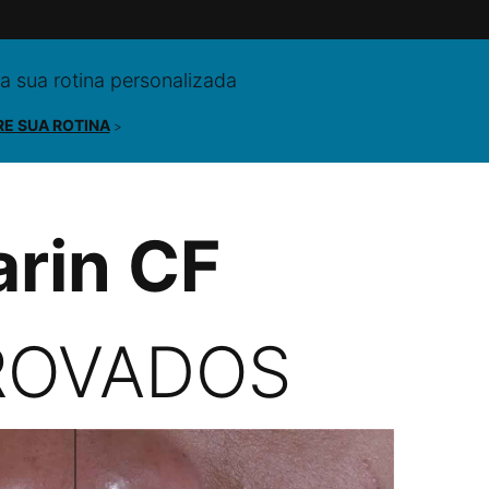
a sua rotina personalizada
E SUA ROTINA
>
arin CF
ROVADOS