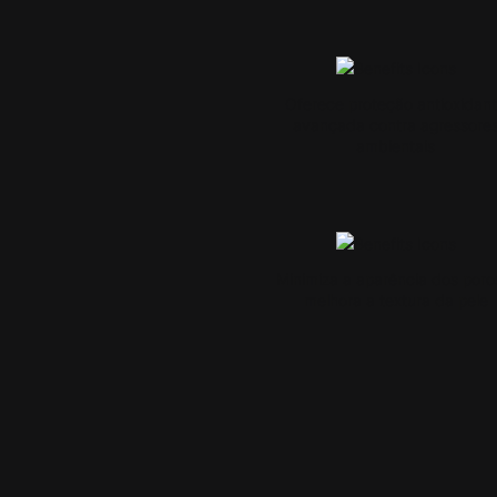
Oferece proteção antioxidan
avançada contra agressore
ambientais
Minimiza a aparência dos poro
melhora a textura da pele
PDP Product Details Section