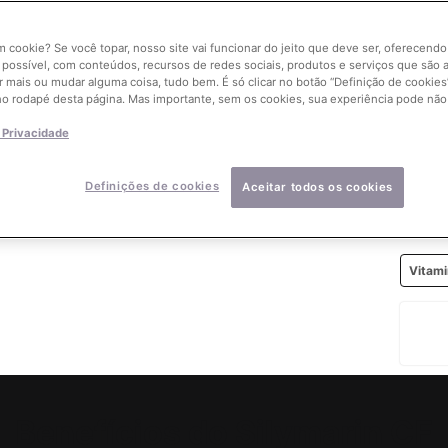
Select
um cookie? Se você topar, nosso site vai funcionar do jeito que deve ser, oferecend
 possível, com conteúdos, recursos de redes sociais, produtos e serviços que são a
r mais ou mudar alguma coisa, tudo bem. É só clicar no botão “Definição de cookies”
no rodapé desta página. Mas importante, sem os cookies, sua experiência pode não
Quant
e Privacidade
−
Definições de cookies
Aceitar todos os cookies
Compr
Vitam
Benefícios do Silymarin CF