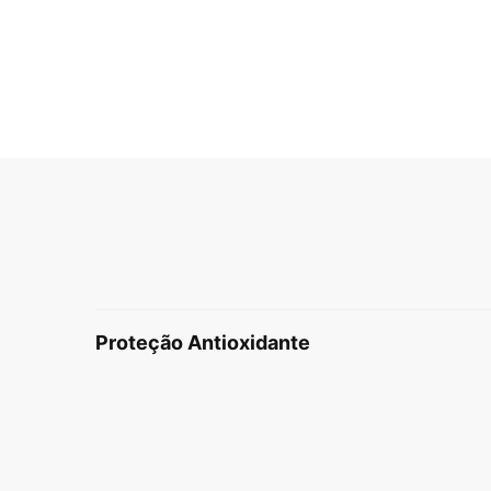
PDP Product The Science Behind
Proteção Antioxidante