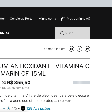
tter
Concierge Portal
Minha conta
Meu carrinho
0
0 product in cart
MARCA
busca
compartilhe em:
compartilhe em: facebook
compartilhe em: twitter
compartilhe em: pi
UM ANTIOXIDANTE VITAMINA C
YMARIN CF 15ML
R$ 355,50
5,00
rice
price
de
R$ 35,55
sem juros
m de vitamina C livre de óleo, ideal para pele oleosa e
dência acne que oferece proteç ...
Leia mais
4/5
128 Avaliações