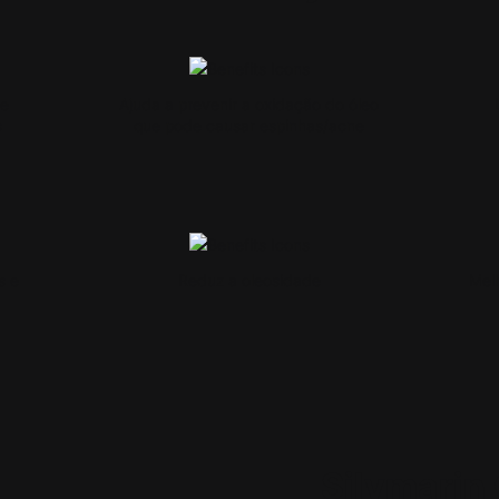
te
Ajuda a prevenir a oxidação do óleo
s
que pode causar espinhas/acne
s e
Reduz a oleosidade
Melh
Silymarin