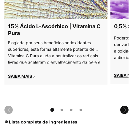
15% Ácido L-Ascórbico | Vitamina C
0,5% S
Pura
Poderoso 
Elogiada por seus benefícios antioxidantes
derivado do card
superiores, esta forma altamente potente de
a oxidaçã
Vitamina C Pura ajuda a neutralizar os radicais
antioxidan
livres que aceleram o envelhecimento da pele e
a proteger a pele contra o estresse oxidativo, ao
mesmo tempo em que fornece benefícios
SAIBA M
SAIBA MAIS
>
antienvelhecimento visíveis.
Lista completa de ingredientes
👁