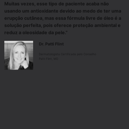
Muitas vezes, esse tipo de paciente acaba não
usando um antioxidante devido ao medo de ter uma
erupção cutânea, mas essa fórmula livre de óleo é a
solução perfeita, pois oferece proteção ambiental e
reduz a oleosidade da pele.”
Dr. Patti Flint
Dermatologista Certificada pelo Conselho
Patti Flint, MD