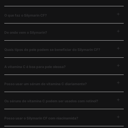
O que faz o Silymarin CF?
De onde vem o Silymarin?
Quais tipos de pele podem se beneficiar do Silymarin CF?
A vitamina C é boa para pele oleosa?
Posso usar um sérum de vitamina C diariamente?
Os séruns de vitamina C podem ser usados com retinol?
Posso usar o Silymarin CF com niacinamida?