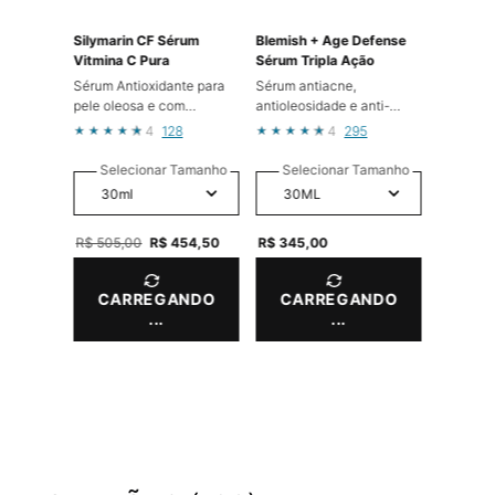
Silymarin CF Sérum
Blemish + Age Defense
Vitmina C Pura
Sérum Tripla Ação
Sérum Antioxidante para
Sérum antiacne,
pele oleosa e com
antioleosidade e anti-
tendência a acne
envelhecimento
4
128
4
295
Selecionar Tamanho
Selecionar Tamanho
Old price
R$ 505,00
New price
R$ 454,50
R$ 345,00
CARREGANDO
CARREGANDO
...
...
PDP Product Integrated Skincare Section
Avaliações