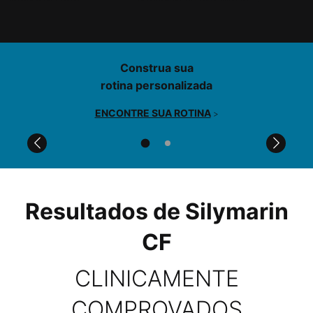
PDP Product Find Services Section
Construa sua
rotina personalizada
ENCONTRE SUA ROTINA
>
Comparison Table for PDPs
PDP Before After Section
Resultados de Silymarin
CF
CLINICAMENTE
COMPROVADOS