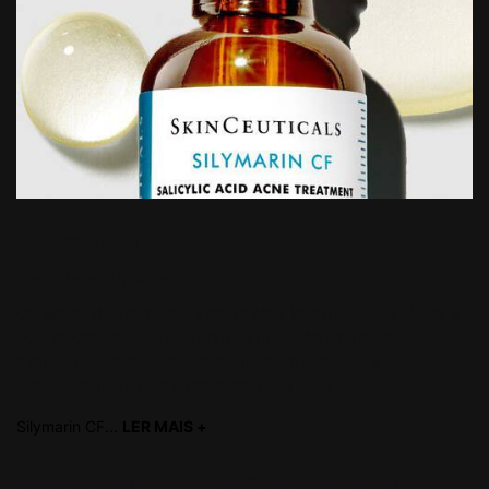
Silymarin CF
Detalhes do Produto
Um sérum de vitamina C livre de óleo, ideal para pele oleosa e
com tendência acne que oferece proteção ambiental
avançada, reduz a oleosidade, melhora a textura e
luminosidade da pele e reduz as linhas finas.
Silymarin CF...
LER MAIS +
read more
MODO DE USO
>
DÚVIDAS FREQUENTES
>