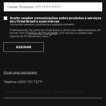
Celular (Exemplo: (11) 11111-1111)
*
Aceito receber comunicações sobre produtos e serviços
da L'Oréal Brasil e suas marcas
Você pode cancelar a assinatura a qualquer momento.​
A Skinceuticals faz parte da L'Óreal Brasil e utiliza seus dados pessoais de
Política de Privacidade.
acordo com a
Este serviço é voltado para
*
maiores de 16 (dezesseis) anos.
ASSINAR
FALE CONOSCO
Envie uma mensagem
Telefone 0800 701 7371*
*De segunda à sexta, de 9h às 19h (exceto feriados)
Siga Skinceuticals