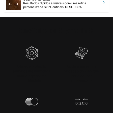
Resultados rápidos e visíveis com uma rotina
personalizada SkinCeuticals. DESCUBRA
PDP Product Benefits Section
Benefícios do Silymarin CF
Oferece proteção
Ajuda a prevenir a
antioxidante avançada
oxidação do óleo que
contra agressores
pode causar
ambientais
espinhas/acne