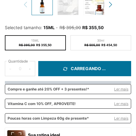
Selected tamanho:
15ML
-
R$ 395,00
R$ 355,50
Old price
New price
15ML
30ml
Selected
The product variation is out of stock,
, 1 of 2
Selected
The product variation is
, 2 of 2
R$ 395,00
Old price
New price
R$ 355,50
R$ 505,00
Old price
New price
R$ 454,50
Quantidade
CARREGANDO ...
−
+
Compre e
ganhe até 20% OFF + 3 presentes!*
Ler mais
Vitamina C
com 10% OFF, APROVEITE!
Ler mais
Poucas horas com Limpeza 60g de presente*
Ler mais
Sua rotina ideal