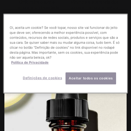
Uniformiza o tom e
Minimiza a aparência dos
melhora a luminosidade
poros e melhora a textura
da pele
da pele
Oi, aceita um cookie? Se você topar, nosso site vai funcionar do jeito
que deve ser, oferecendo a melhor experiência possível, com
conteúdos, recursos de redes sociais, produtos e serviços que são a
sua cara. Se quiser saber mais ou mudar alguma coisa, tudo bem. É só
clicar no botão “Definição de cookies” no link disponível no rodapé
Reduz a oleosidade
Melhora a aparência das
desta página. Mas importante, sem os cookies, sua experiência pode
não ser aquela beleza, ok?
linhas finas
Política de Privacidade
PDP Product Details Section
Definições de cookies
Aceitar todos os cookies