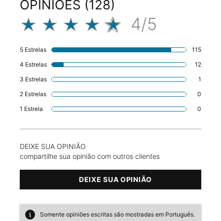
OPINIÕES (128)
4/5
4 out of 5 stars.
5 Estrelas
115
115 rev
4 Estrelas
12
12 revi
3 Estrelas
1
1 revie
2 Estrelas
0
1 revie
1 Estrela
0
1 revie
DEIXE SUA OPINIÃO
compartilhe sua opinião com outros clientes
DEIXE SUA OPINIÃO
Somente opiniões escritas são mostradas em Português.