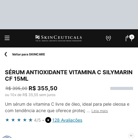
0
Onde
Meu
0 produ
Encontrar
carrin
Main content
Voltar para SKINCARE
SÉRUM ANTIOXIDANTE VITAMINA C SILYMARIN
CF 15ML
R$ 355,50
R$ 395,00
Old price
New price
ou
10
x de
R$ 35,55
sem juros
Um sérum de vitamina C livre de óleo, ideal para pele oleosa e
com tendência acne que oferece proteç ...
Leia mais
4/5
128 Avaliações